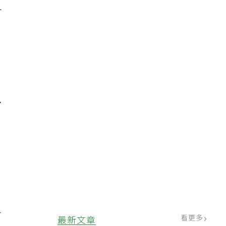
能
可
，
多
成
目
，
人
看更多
最新文章