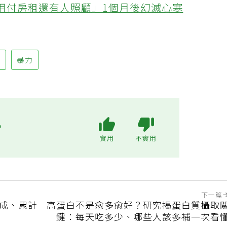
不用付房租還有人照顧」1個月後幻滅心寒
係
暴力
?
實用
不實用
下一篇
8成、累計
高蛋白不是愈多愈好？研究揭蛋白質攝取
鍵：每天吃多少、哪些人該多補一次看