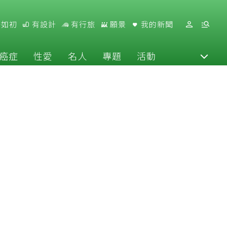
好如初
有設計
有行旅
願景
我的新聞
癌症
性愛
名人
專題
活動