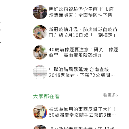
明好炊粉複驗仍含甲醛 竹市府
澄清無隱匿：全面預防性下架
來
新冠疫情升溫、肺炎鏈球菌疫苗
助
再升級 8月10日起「一劑搞定」
兄
40歲前停經要注意！研究：停經
愈早，高血壓風險恐增加
中聯油脂風暴延燒 台南查核
2048家業者、下架72公噸問題
油品
看更多
大家都在看
被認為無用的東西反幫了大忙！
50歲婦慶幸沒隨手丟棄的3樣物
品