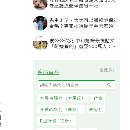
坪林獨居老翁離世無人知 13犬
守屋護遺體伴最後一程
先生走了，太太可以續領勞保年
金嗎？專家揭遺屬年金怎麼領，
看順位還要看資格
被公公砍死 中和媳婦最後貼文
「阿嬤養的」惹哭500萬人：下
輩子要幸福
看更多
疾病百科
大腸直腸癌（大腸癌）
痔瘡
骨質疏鬆症（骨鬆）
失智症
關
B型肝炎（B肝）
懂