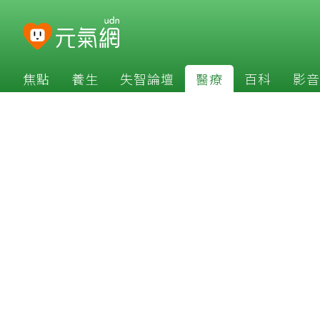
焦點
養生
失智論壇
醫療
百科
影音