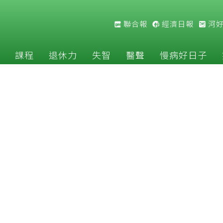
聯合報
經濟日報
河
課程
退休力
失智
醫聲
慢病好日子