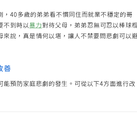
劇，40多歲的弟弟看不慣同住而就業不穩定的哥
要不到時以
暴力
對待父母，弟弟忍無可忍以棒球
母來說，真是情何以堪，讓人不禁要問悲劇可以
改善
可能預防家庭悲劇的發生。可從以下4方面進行改