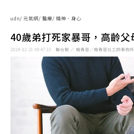
udn
/
元氣網
/
醫療
/
精神．身心
40歲弟打死家暴哥，高齡父
2024-02-21 09:47:33
聯合報 ／ 韓青蓉／韓青蓉社工師事務