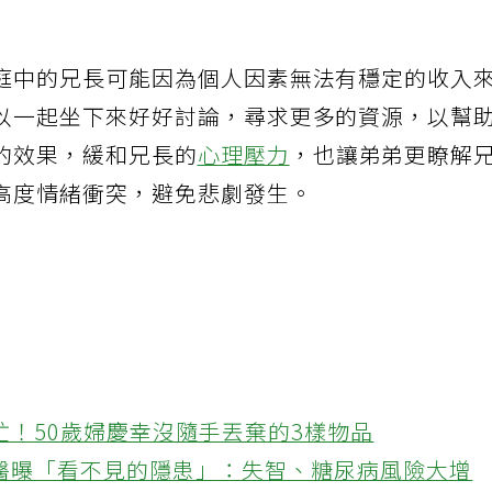
庭中的兄長可能因為個人因素無法有穩定的收入
以一起坐下來好好討論，尋求更多的資源，以幫
的效果，緩和兄長的
心理壓力
，也讓弟弟更瞭解
高度情緒衝突，避免悲劇發生。
忙！50歲婦慶幸沒隨手丟棄的3樣物品
醫曝「看不見的隱患」：失智、糖尿病風險大增