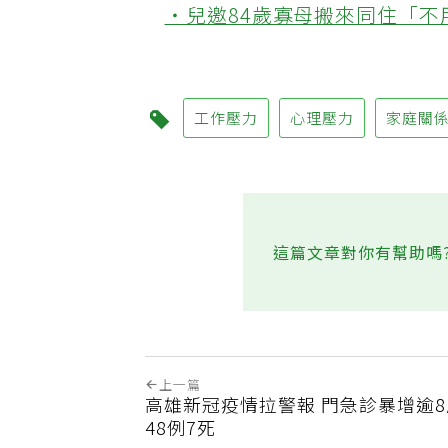
‧兒邀84歲寡母搬來同住「
工作壓力
心理壓力
家庭關
這篇文章對你有幫助嗎
上一篇
高雄新冠疫情拉警報 門急診暴增逾
48例7死