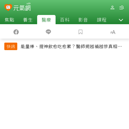
焦點
養生
醫療
百科
影音
課程
退休
能量棒、提神飲愈吃愈累？醫師揭越補越慘真相：
快訊
恐欠下疲勞債