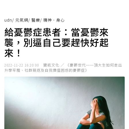
udn
/
元氣網
/
醫療
/
精神．身心
給憂鬱症患者：當憂鬱來
襲，別逼自己要趕快好起
來！
寶瓶文化 ／ 《憂鬱世代──頂大生如何走出
2022-11-22 16:20:00
升學牢籠、社群競逐及自我價值困惑的憂鬱症》