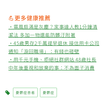
💪更多健康推薦
‧電風扇滿是灰塵？家事達人教1分鐘清
潔法 多加一物還能防髒汙附著
‧45歲男存2千萬提早退休 接信用卡公司
通知「淚回職場」：有錢也碰壁
‧用千元手機、拒絕社群網站 48歲社長
中年後重視和放棄的事：不為面子消費
憂鬱症患者
憂鬱症