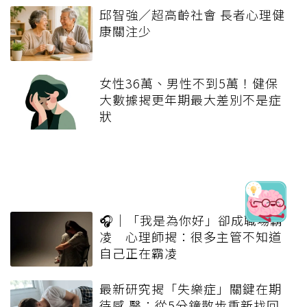
邱智強／超高齡社會 長者心理健
康關注少
女性36萬、男性不到5萬！健保
大數據揭更年期最大差別不是症
狀
🎧｜「我是為你好」卻成職場霸
凌 心理師揭：很多主管不知道
自己正在霸凌
最新研究揭「失樂症」關鍵在期
待感 醫：從5分鐘散步重新找回