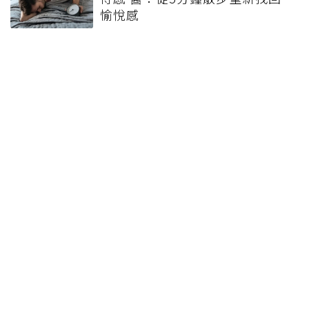
愉悅感
不知不覺變瘦怎區分是不是生
病？放任癌症造成體重下降有嚴
重後果
健康報e報