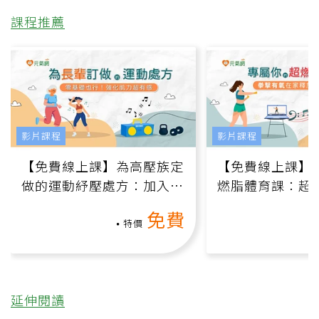
課程推薦
影片課程
影片課程
【免費線上課】為高壓族定
【免費線上課】
做的運動紓壓處方：加入行
燃脂體育課：超
動、增肌、互動元素，0基
氧」高壓族在家
免費
礎也能做！
負擔
特價
延伸閱讀