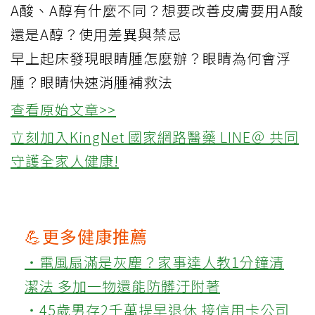
A酸、A醇有什麼不同？想要改善皮膚要用A酸
還是A醇？使用差異與禁忌
早上起床發現眼睛腫怎麼辦？眼睛為何會浮
腫？眼睛快速消腫補救法
查看原始文章>>
立刻加入KingNet 國家網路醫藥 LINE＠ 共同
守護全家人健康!
💪更多健康推薦
‧電風扇滿是灰塵？家事達人教1分鐘清
潔法 多加一物還能防髒汙附著
‧45歲男存2千萬提早退休 接信用卡公司