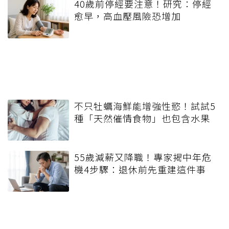
40歲前停經要注意！研究：停經
愈早，高血壓風險恐增加
不只牡蠣海鮮能增強性慾！試試5
種「天然催情食物」也包含水果
55歲減薪又降職！專家揭中年危
機4步驟：退休前先重建這件事