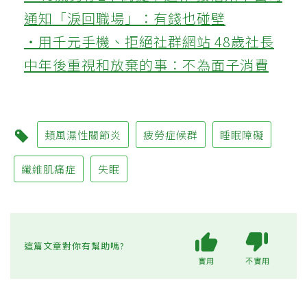
通知「淚回職場」：有錢也碰壁
‧用千元手機、拒絕社群網站 48歲社長
中年後重視和放棄的事：不為面子消費
類風濕性關節炎
疲勞症候群
睡眠障礙
纖維肌痛症
失眠
這篇文章對你有幫助嗎?
實用
不實用