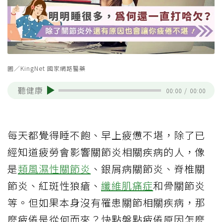
圖／KingNet 國家網路醫藥
聽健康
00:00
/
00:00
每天都覺得睡不飽、早上疲憊不堪，除了已
經知道疲勞會影響關節炎相關疾病的人，像
是
類風濕性關節炎
、銀屑病關節炎、脊椎關
節炎、紅斑性狼瘡、
纖維肌痛症
和骨關節炎
等。但如果本身沒有罹患關節相關疾病，那
麼疲倦是從何而來？快點盤點疲倦原因怎麼