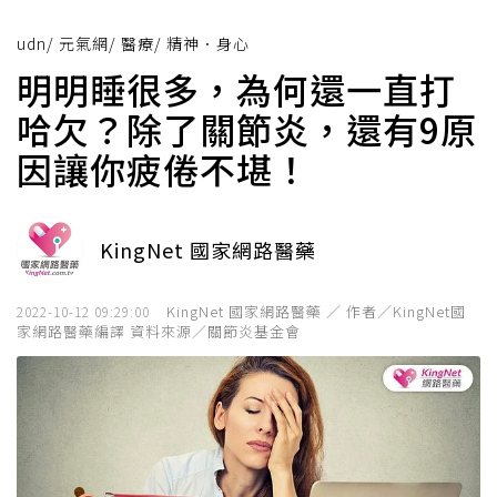
udn
/
元氣網
/
醫療
/
精神．身心
明明睡很多，為何還一直打
哈欠？除了關節炎，還有9原
因讓你疲倦不堪！
KingNet 國家網路醫藥
KingNet 國家網路醫藥 ／ 作者／KingNet國
2022-10-12 09:29:00
家網路醫藥編譯 資料來源／關節炎基金會