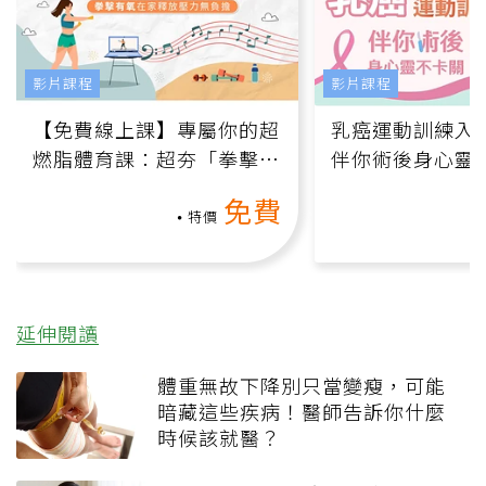
影片課程
影片課程
【免費線上課】專屬你的超
乳癌運動訓練入門
燃脂體育課：超夯「拳擊有
伴你術後身心靈
氧」高壓族在家釋放壓力無
上影音課）
免費
負擔
特價
延伸閱讀
體重無故下降別只當變瘦，可能
暗藏這些疾病！醫師告訴你什麼
時候該就醫？