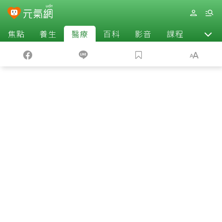
焦點
養生
醫療
百科
影音
課程
退休