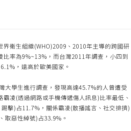
衛生組織(WHO)2009、2010年主導的跨國研
比率為9%~13%，而台灣2011年調查，小四到
6.1%，遠高於歐美國家。
台灣大學生進行調查，發現高達45.7%的人曾遭受
路霸凌(透過網路或手機傳遞傷人訊息)比率最低
、踢擊)占11.7%，關係霸凌(散播謠言、社交排擠
、取惡性綽號)占33.9%。