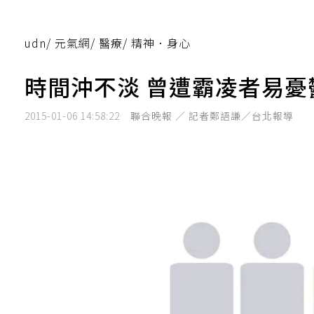
udn
/
元氣網
/
醫療
/
精神．身心
時間沖不淡 曾遭霸凌者易憂
2015-01-06 14:58:22
聯合晚報 ／ 記者鄭語謙／台北報導