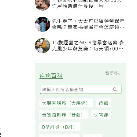
看更多
最新文章
不必忍餓也能減肥！補充2類食
物每天自然少575大卡「還能吃
飽飽的」
想延緩老化不必花大錢吃保健品
研究：超市都買得到的1便宜食
品就可以
用千元手機、拒絕社群網站 48