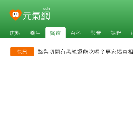
焦點
養生
醫療
百科
影音
課程
酪梨切開有黑絲還能吃嗎？專家揭真相
快訊