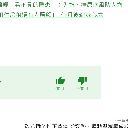
醫曝「看不見的隱患」：失智、糖尿病風險大增
不用付房租還有人照顧」1個月後幻滅心寒
?
實用
不實用
下一篇