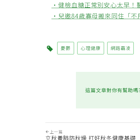
‧健檢血糖正常別安心太早！
‧兒邀84歲寡母搬來同住「
憂鬱
心理健康
網路霸凌
這篇文章對你有幫助嗎
上一篇