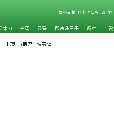
聯合報
經濟日報
河
退休力
失智
醫聲
慢病好日子
癌症
性愛
！出現「3情況」快丟掉