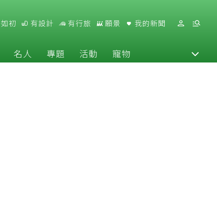
好如初
有設計
有行旅
願景
我的新聞
名人
專題
活動
寵物