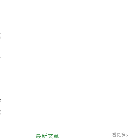
痛
藥
對
步
痛
響
解
看更多
最新文章