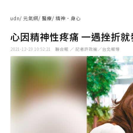
udn
/
元氣網
/
醫療
/
精神．身心
心因精神性疼痛 一遇挫折就
2021-12-23 10:52:21
聯合報 ／ 記者許政榆／台北報導