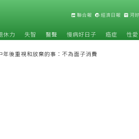
聯合報
經濟日報
河
退休力
失智
醫聲
慢病好日子
癌症
性愛
長中年後重視和放棄的事：不為面子消費