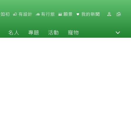
好如初
有設計
有行旅
願景
我的新聞
名人
專題
活動
寵物