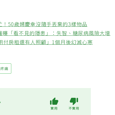
忙！50歲婦慶幸沒隨手丟棄的3樣物品
醫曝「看不見的隱患」：失智、糖尿病風險大增
不用付房租還有人照顧」1個月後幻滅心寒
性疼痛
?
實用
不實用