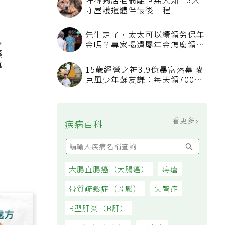
坪林獨居老翁離世無人知 13犬
守屋護遺體伴最後一程
先生走了，太太可以續領勞保年
金嗎？專家揭遺屬年金怎麼領，
藥
看順位還要看資格
導
15歲經營之神3.9億暴富落幕 麥
克風少年蘇友謙：每天領700元
過日子
看更多
疾病百科
大腸直腸癌（大腸癌）
痔瘡
骨質疏鬆症（骨鬆）
失智症
B型肝炎（B肝）