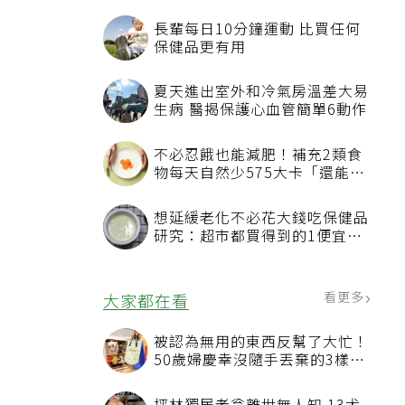
長輩每日10分鐘運動 比買任何
保健品更有用
夏天進出室外和冷氣房溫差大易
生病 醫揭保護心血管簡單6動作
不必忍餓也能減肥！補充2類食
物每天自然少575大卡「還能吃
飽飽的」
想延緩老化不必花大錢吃保健品
研究：超市都買得到的1便宜食
品就可以
看更多
大家都在看
被認為無用的東西反幫了大忙！
50歲婦慶幸沒隨手丟棄的3樣物
品