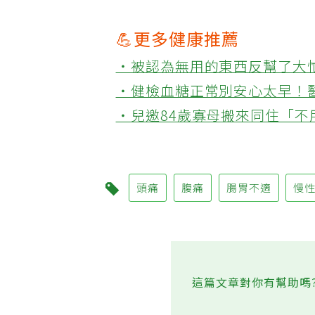
💪更多健康推薦
‧被認為無用的東西反幫了大
‧健檢血糖正常別安心太早！
‧兒邀84歲寡母搬來同住「
頭痛
腹痛
腸胃不適
慢
這篇文章對你有幫助嗎