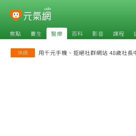
焦點
養生
醫療
百科
影音
課程
用千元手機、拒絕社群網站 48歲社
快訊