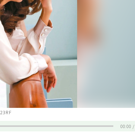
3RF
00:00