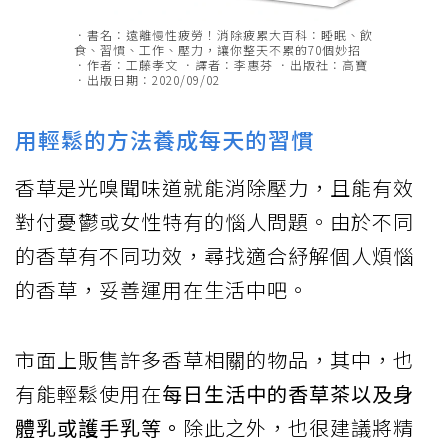
．書名：遠離慢性疲勞！消除疲累大百科：睡眠、飲
食、習慣、工作、壓力，讓你整天不累的70個妙招
．作者：工藤孝文 ．譯者：李惠芬 ．出版社：高寶
．出版日期：2020/09/02
用輕鬆的方法養成每天的習慣
香草是光嗅聞味道就能消除壓力，且能有效
對付憂鬱或女性特有的惱人問題。由於不同
的香草有不同功效，尋找適合紓解個人煩惱
的香草，妥善運用在生活中吧。
市面上販售許多香草相關的物品，其中，也
有能輕鬆使用在
每日生活中的香草茶以及身
體乳或護手乳等。
除此之外，也很建議將精