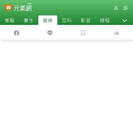
焦點
養生
醫療
百科
影音
課程
退休