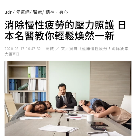
udn
/
元氣網
/
醫療
/
精神．身心
消除慢性疲勞的壓力照護 日
本名醫教你輕鬆煥然一新
高寶 ／ 文／摘自《遠離慢性疲勞！消除疲累
2020-09-17 16:47:32
大百科》