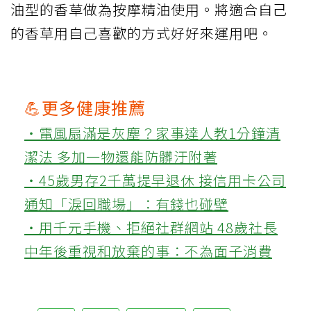
油型的香草做為按摩精油使用。將適合自己
的香草用自己喜歡的方式好好來運用吧。
💪更多健康推薦
‧電風扇滿是灰塵？家事達人教1分鐘清
潔法 多加一物還能防髒汙附著
‧45歲男存2千萬提早退休 接信用卡公司
通知「淚回職場」：有錢也碰壁
‧用千元手機、拒絕社群網站 48歲社長
中年後重視和放棄的事：不為面子消費