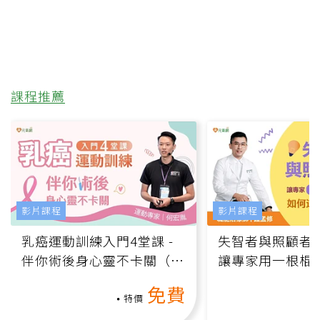
課程推薦
影片課程
影片課程
乳癌運動訓練入門4堂課 -
失智者與照顧者
伴你術後身心靈不卡關（線
讓專家用一根棍
上影音課）
何逆轉退化大腦
免費
課）
特價