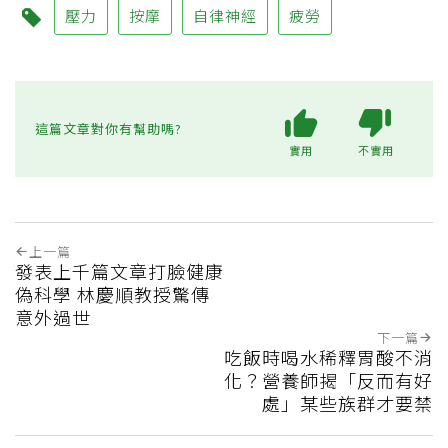
壓力
按摩
自律神經
疲勞
這篇文章對你有幫助嗎?
實用
不實用
上一篇
發表上千篇文章打臉健康
偽科學 林慶順教授驚傳
意外過世
下一篇
吃飯時喝水稀釋胃酸不消
化？營養師揭「反而有好
處」某些族群才要禁