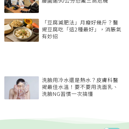
腰圍逾90公分恐藏三高危機
「豆腐減肥法」月瘦好幾斤？醫
揭豆腐吃「這2種最好」，消脹氣
有妙招
洗臉用冷水還是熱水？皮膚科醫
揭最佳水溫！要不要用洗面乳、
洗臉NG習慣一次搞懂