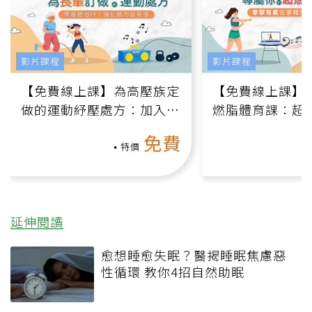
影片課程
影片課程
【免費線上課】為高壓族定
【免費線上課】
做的運動紓壓處方：加入行
燃脂體育課：超
動、增肌、互動元素，0基
氧」高壓族在家
免費
礎也能做！
負擔
特價
延伸閱讀
愈想睡愈失眠？醫揭睡眠焦慮惡
性循環 教你4招自然助眠