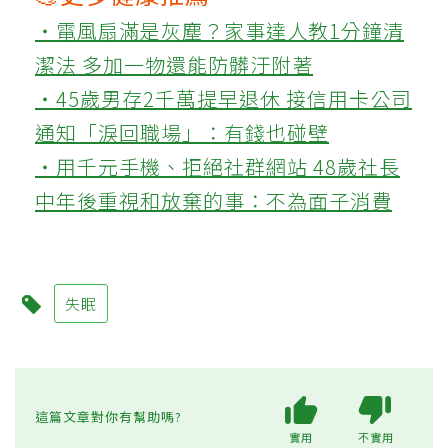
‧電風扇滿是灰塵？家事達人教1分鐘清
潔法 多加一物還能防髒汙附著
‧45歲男存2千萬提早退休 接信用卡公司
通知「淚回職場」：有錢也碰壁
‧用千元手機、拒絕社群網站 48歲社長
中年後重視和放棄的事：不為面子消費
失眠
這篇文章對你有幫助嗎?
實用
不實用