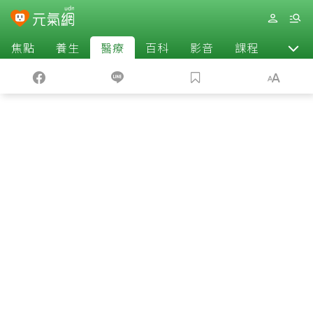
焦點
養生
醫療
百科
影音
課程
退休