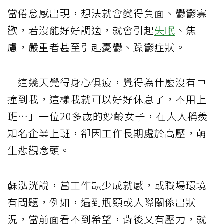
當倦怠感出現，想法就會變得負面、鬱鬱寡
歡，若沒能好好調適，就會引起
失眠
、焦
慮，嚴重者甚至引起憂鬱、躁鬱症狀。
「這幾天覺得身心俱疲，覺得為什麼沒有車
撞到我，這樣我就可以好好休息了，不用上
班…」一位20多歲的妙齡女子，在人人稱羨
知名企業上班，卻因工作長期處於高壓，萌
生悲觀念頭。
蘇泓洸說，當工作缺少成就感，或職場環境
有問題，例如，遇到瓶頸或人際關係出狀
況，當前面看不到希望，背後又有壓力，就