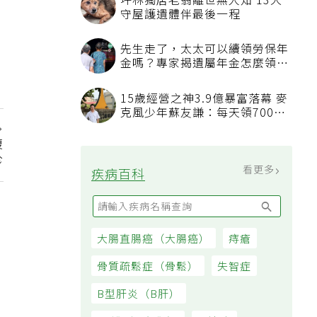
坪林獨居老翁離世無人知 13犬
守屋護遺體伴最後一程
先生走了，太太可以續領勞保年
金嗎？專家揭遺屬年金怎麼領，
看順位還要看資格
15歲經營之神3.9億暴富落幕 麥
克風少年蘇友謙：每天領700元
過日子
腹
診
看更多
疾病百科
大腸直腸癌（大腸癌）
痔瘡
骨質疏鬆症（骨鬆）
失智症
B型肝炎（B肝）