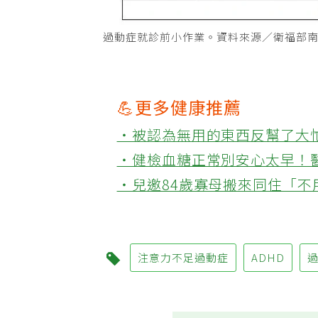
過動症就診前小作業。資料來源／衛福部
💪更多健康推薦
‧被認為無用的東西反幫了大
‧健檢血糖正常別安心太早！
‧兒邀84歲寡母搬來同住「
注意力不足過動症
ADHD