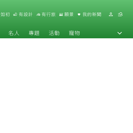
好如初
有設計
有行旅
願景
我的新聞
名人
專題
活動
寵物