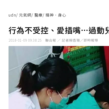
udn
/
元氣網
/
醫療
/
精神．身心
行為不受控、愛插嘴…過動
2018-01-09 09:38:25
聯合報 ／ 記者賴香珊╱即時報導