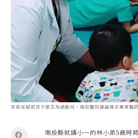
家長或疑惑孩子是否為過動兒，南投醫院建議尋求專業醫
南投縣就讀小一的林小弟5歲時