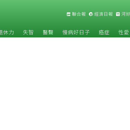
聯合報
經濟日報
河
退休力
失智
醫聲
慢病好日子
癌症
性愛