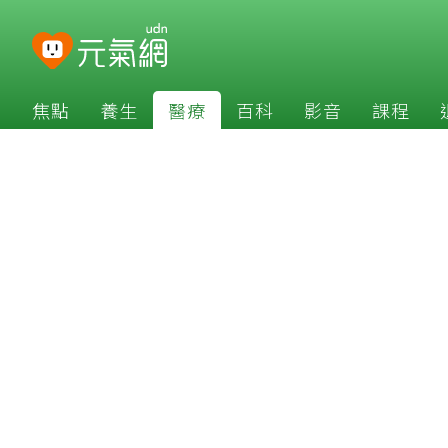
焦點
養生
醫療
百科
影音
課程