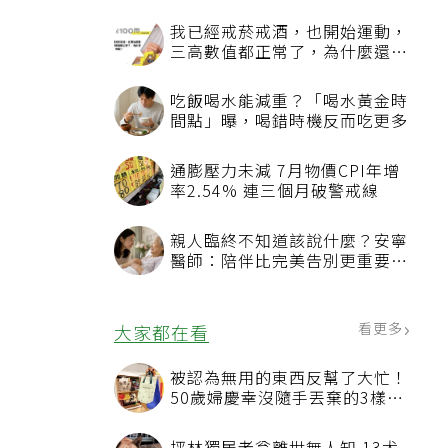
我已經戒菸戒酒，也開始運動，
三高數值都正常了，為什麼還不
能停藥？
吃飯喝水能減重？「喝水黃金時
間點」曝，喝錯時機反而吃更多
通膨壓力未減 7月物價CPI年增
率2.54% 連三個月破警戒線
親人臨終不知道該說什麼？安寧
醫師：陪伴比完美告別更重要，
4句話值得及早說出口
看更多
大家都在看
被認為無用的東西反幫了大忙！
50歲婦慶幸沒隨手丟棄的3樣物
品