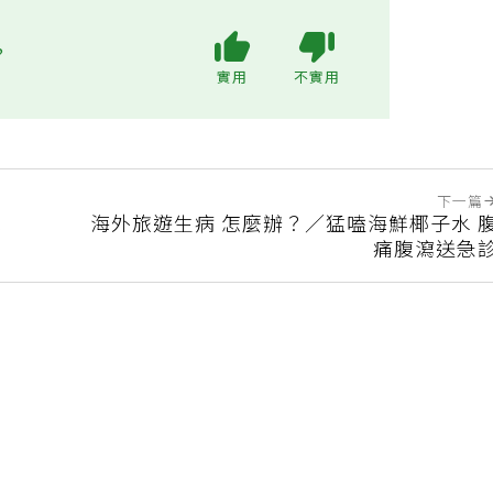
?
實用
不實用
下一篇
現
海外旅遊生病 怎麼辦？／猛嗑海鮮椰子水 
痛腹瀉送急