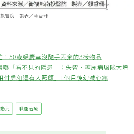
南投醫院 製表／賴香珊
忙！50歲婦慶幸沒隨手丟棄的3樣物品
醫曝「看不見的隱患」：失智、糖尿病風險大增
不用付房租還有人照顧」1個月後幻滅心寒
過動兒
職能治療