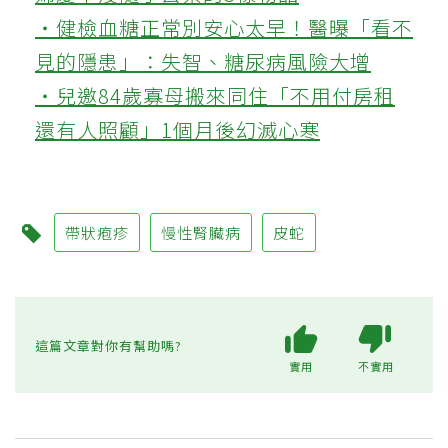
‧健檢血糖正常別安心太早！醫曝「看不
見的隱患」：失智、糖尿病風險大增
‧兒邀84歲寡母搬來同住「不用付房租
還有人照顧」1個月後幻滅心寒
帶狀疱疹
慢性腎臟病
皮蛇
這篇文章對你有幫助嗎?
實用
不實用