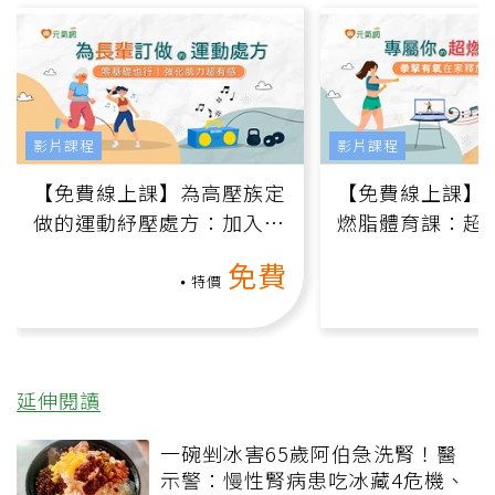
影片課程
影片課程
【免費線上課】為高壓族定
【免費線上課】
做的運動紓壓處方：加入行
燃脂體育課：超
動、增肌、互動元素，0基
氧」高壓族在家
免費
礎也能做！
負擔
特價
延伸閱讀
一碗剉冰害65歲阿伯急洗腎！醫
示警：慢性腎病患吃冰藏4危機、