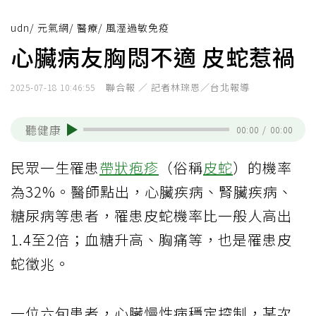
udn
/
元氣網
/
醫療
/
風溼過敏免疫
心臟病友胸悶不適 皮蛇惹禍
聯合報 ／ 記者林琮恩／台北報導
2025-07-18 10:46:55
聽健康
00:00
/
00:00
民眾一生罹患
帶狀疱疹
（俗稱
皮蛇
）的機率
為32%。醫師點出，心臟疾病、腎臟疾病、
糖尿病等患者，罹患皮蛇機率比一般人高出
1.4至2倍；血糖升高、胸痛等，也是罹患皮
蛇徵兆。
一位六旬患者，心臟慢性病穩定控制，某次