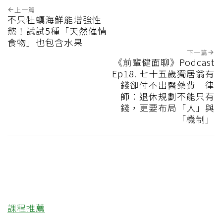
上一篇
不只牡蠣海鮮能增強性
慾！試試5種「天然催情
食物」也包含水果
下一篇
《前輩健面聊》Podcast
Ep18. 七十五歲獨居翁有
錢卻付不出醫藥費 律
師：退休規劃不能只有
錢，更要布局「人」與
「機制」
課程推薦