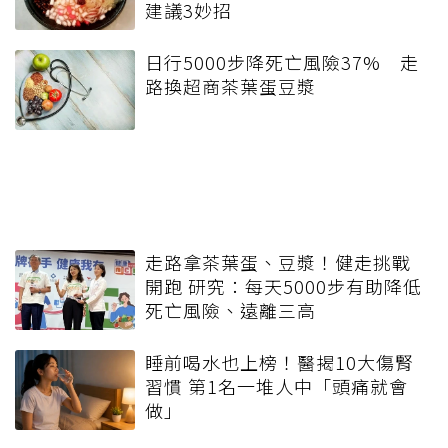
建議3妙招
日行5000步降死亡風險37% 走
路換超商茶葉蛋豆漿
走路拿茶葉蛋、豆漿！健走挑戰
開跑 研究：每天5000步有助降低
死亡風險、遠離三高
睡前喝水也上榜！醫揭10大傷腎
習慣 第1名一堆人中「頭痛就會
做」