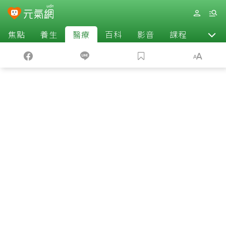
焦點
養生
醫療
百科
影音
課程
退休