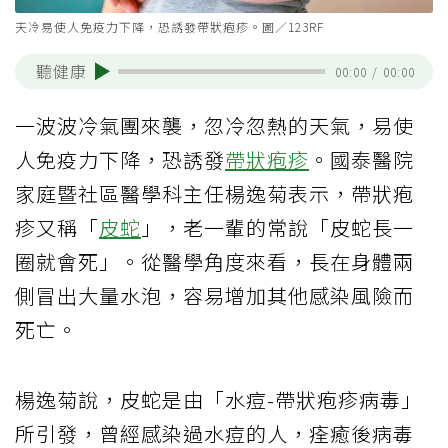
天冷易使人免疫力下降，恐誘發帶狀疱疹。圖／123RF
聽健康
00:00
/
00:00
一波波冷氣團來襲，忽冷忽熱的天氣，易使
人免疫力下降，恐誘發
帶狀疱疹
。國泰醫院
家庭暨社區醫學科主任楊逸菊表示，帶狀疱
疹又稱「
皮蛇
」，老一輩的常說「皮蛇長一
圈就會死」。從醫學角度來看，長在身體兩
側冒出大量水泡，容易增加其他感染風險而
死亡。
楊逸菊說，皮蛇是由「水痘-帶狀疱疹病毒」
所引發，曾經感染過水痘的人，痊癒後病毒