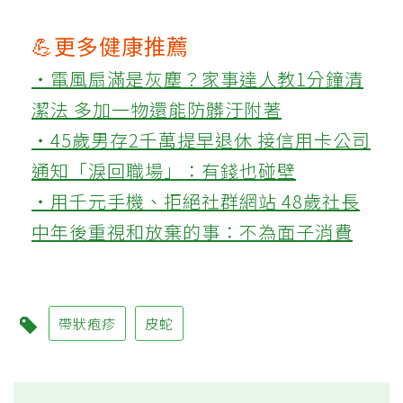
💪更多健康推薦
‧電風扇滿是灰塵？家事達人教1分鐘清
潔法 多加一物還能防髒汙附著
‧45歲男存2千萬提早退休 接信用卡公司
通知「淚回職場」：有錢也碰壁
‧用千元手機、拒絕社群網站 48歲社長
中年後重視和放棄的事：不為面子消費
帶狀疱疹
皮蛇