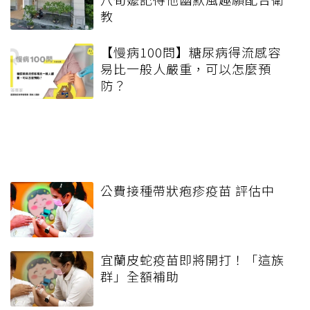
教
【慢病100問】糖尿病得流感容
易比一般人嚴重，可以怎麼預
防？
公費接種帶狀疱疹疫苗 評估中
宜蘭皮蛇疫苗即將開打！「這族
群」全額補助