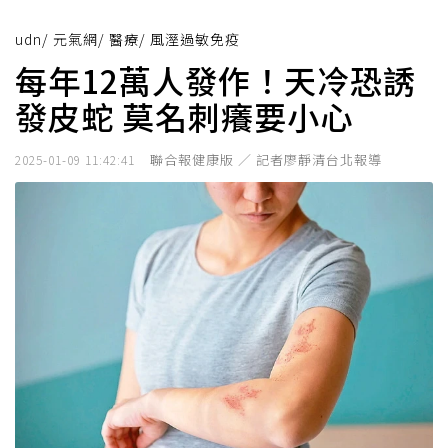
udn
/
元氣網
/
醫療
/
風溼過敏免疫
每年12萬人發作！天冷恐誘
發皮蛇 莫名刺癢要小心
聯合報健康版 ／ 記者廖靜清台北報導
2025-01-09 11:42:41