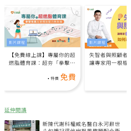
影片課程
影片課程
【免費線上課】專屬你的超
失智者與照顧者
燃脂體育課：超夯「拳擊有
讓專家用一根棍
氧」高壓族在家釋放壓力無
何逆轉退化大腦
免費
負擔
課）
特價
延伸閱讀
新陳代謝科權威名醫白永河辭世
八旬嬤記得他幽默風趣願配合衛