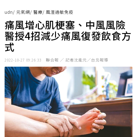
udn
/
元氣網
/
醫療
/
風溼過敏免疫
痛風增心肌梗塞、中風風險
醫授4招減少痛風復發飲食方
式
聯合報 ／ 記者沈能元／台北報導
2022-10-27 09:26:33