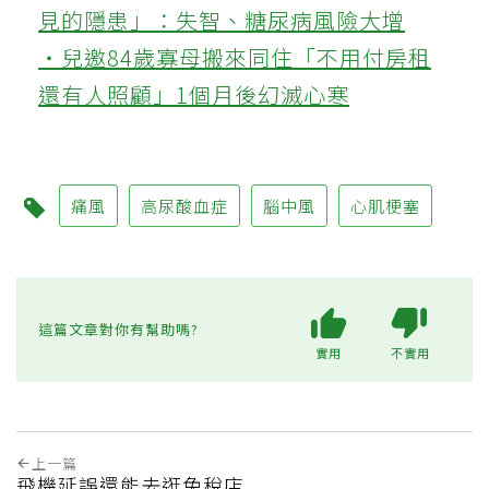
見的隱患」：失智、糖尿病風險大增
‧兒邀84歲寡母搬來同住「不用付房租
還有人照顧」1個月後幻滅心寒
痛風
高尿酸血症
腦中風
心肌梗塞
這篇文章對你有幫助嗎?
實用
不實用
上一篇
飛機延誤還能去逛免稅店