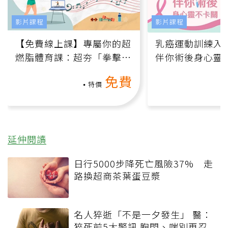
影片課程
影片課程
【免費線上課】專屬你的超
乳癌運動訓練入門
燃脂體育課：超夯「拳擊有
伴你術後身心靈
氧」高壓族在家釋放壓力無
上影音課）
免費
負擔
特價
延伸閱讀
日行5000步降死亡風險37% 走
路換超商茶葉蛋豆漿
名人猝逝「不是一夕發生」 醫：
猝死前5大警訊 胸悶、喘別再忍