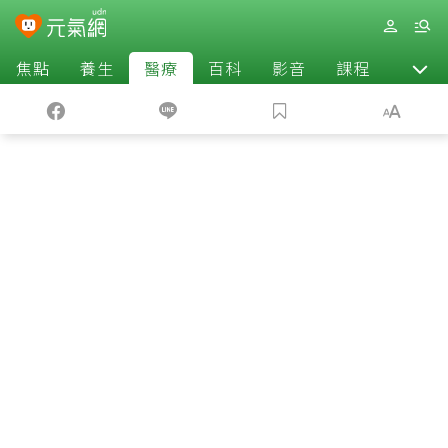
焦點
養生
醫療
百科
影音
課程
退休