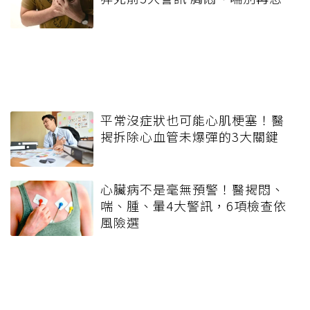
平常沒症狀也可能心肌梗塞！醫
揭拆除心血管未爆彈的3大關鍵
心臟病不是毫無預警！醫揭悶、
喘、腫、暈4大警訊，6項檢查依
風險選