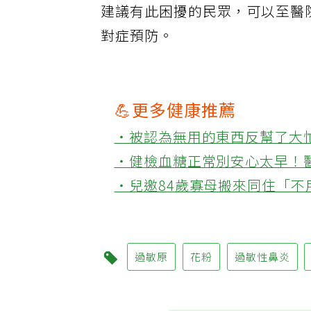
建議有此困擾的民眾，可以至醫
對症預防。
💪更多健康推薦
‧被認為無用的東西反幫了大
‧健檢血糖正常別安心太早！
‧兒邀84歲寡母搬來同住「
過敏原
花粉
過敏性鼻炎