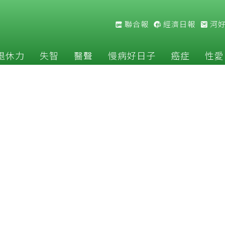
聯合報
經濟日報
河
退休力
失智
醫聲
慢病好日子
癌症
性愛