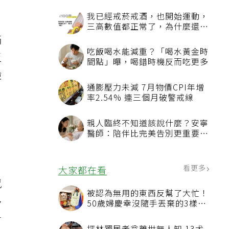
我已經戒菸戒酒，也開始運動，
三高數值都正常了，為什麼還不
能停藥？
蟎
吃飯喝水能減重？「喝水黃金時
乏
間點」曝，喝錯時機反而吃更多
檢
通膨壓力未減 7月物價CPI年增
率2.54% 連三個月破警戒線
親人臨終不知道該說什麼？安寧
醫師：陪伴比完美告別更重要，
4句話值得及早說出口
看更多
大家都在看
感
被認為無用的東西反幫了大忙！
多
50歲婦慶幸沒隨手丟棄的3樣物
品
會