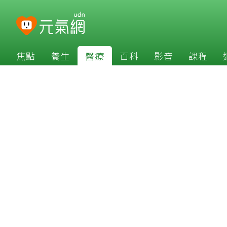
焦點
養生
醫療
百科
影音
課程