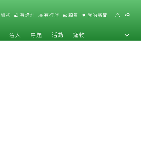
好如初
有設計
有行旅
願景
我的新聞
名人
專題
活動
寵物