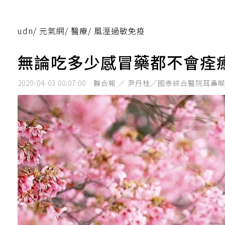
udn
/
元氣網
/
醫療
/
風溼過敏免疫
無論吃多少感冒藥都不會痊
2020-04-03 00:07:00
聯合報 ／ 尹丹桂╱國泰綜合醫院耳鼻