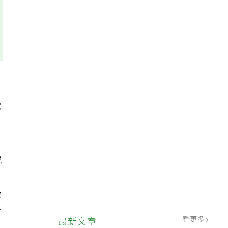
露
或
量
容
區
看更多
最新文章