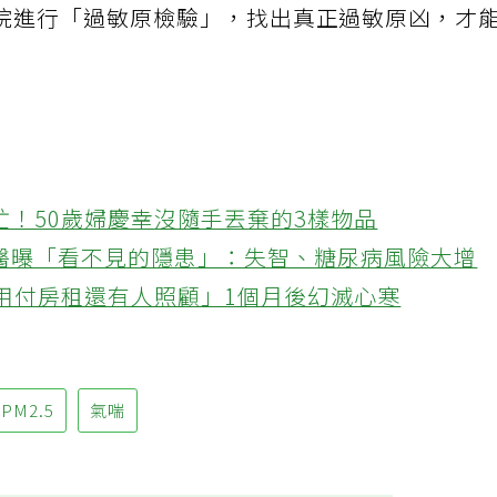
院進行「過敏原檢驗」，找出真正過敏原凶，才
忙！50歲婦慶幸沒隨手丟棄的3樣物品
醫曝「看不見的隱患」：失智、糖尿病風險大增
不用付房租還有人照顧」1個月後幻滅心寒
PM2.5
氣喘