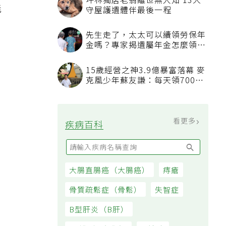
坪林獨居老翁離世無人知 13犬
能
守屋護遺體伴最後一程
先生走了，太太可以續領勞保年
金嗎？專家揭遺屬年金怎麼領，
看順位還要看資格
15歲經營之神3.9億暴富落幕 麥
克風少年蘇友謙：每天領700元
過日子
看更多
疾病百科
大腸直腸癌（大腸癌）
痔瘡
骨質疏鬆症（骨鬆）
失智症
B型肝炎（B肝）