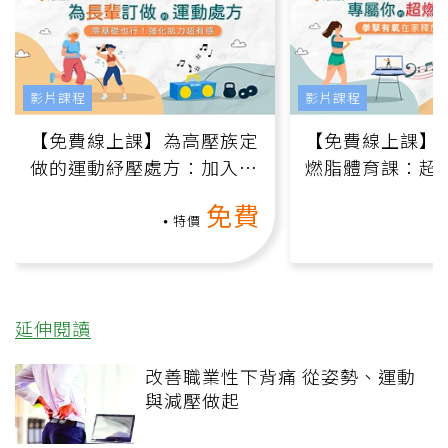
影片課程
影片課程
【免費線上課】為高壓族定
【免費線上課】
做的運動紓壓處方：加入行
燃脂體育課：超
動、增肌、互動元素，0基
氧」高壓族在家
免費
礎也能做！
負擔
特價
延伸閱讀
改善職業性下背痛 從姿勢、運動
與減壓做起