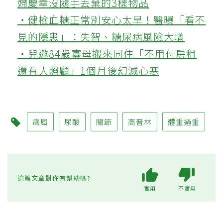
婦慶幸沒隨手丟棄的3樣物品
‧健檢血糖正常別安心太早！醫曝「看不
見的隱患」：失智、糖尿病風險大增
‧兒邀84歲寡母搬來同住「不用付房租
還有人照顧」1個月後幻滅心寒
痛風
尿酸
關節
高普林
體重過重
這篇文章對你有幫助嗎?
實用
不實用