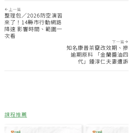
上一篇
整理包／2026防空演習
來了！14縣市行動網路
降速 影響時間、範圍一
次看
下一篇
知名康普茶竄改效期、摻
逾期原料 「金蘭醬油四
代」鍾淳仁夫妻遭訴
課程推薦