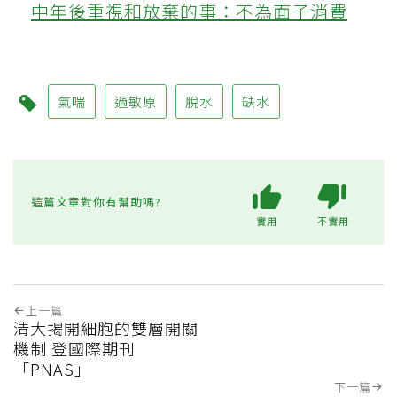
中年後重視和放棄的事：不為面子消費
氣喘
過敏原
脫水
缺水
這篇文章對你有幫助嗎?
實用
不實用
上一篇
清大揭開細胞的雙層開關
機制 登國際期刊
「PNAS」
下一篇