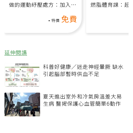
做的運動紓壓處方：加入行
燃脂體育課：超
動、增肌、互動元素，0基
氧」高壓族在家
免費
礎也能做！
負擔
特價
延伸閱讀
科普好健康／迷走神經暈厥 缺水
引起腦部暫時供血不足
夏天進出室外和冷氣房溫差大易
生病 醫揭保護心血管簡單6動作