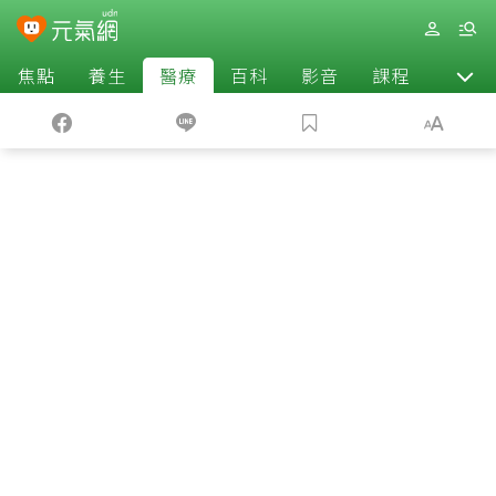
焦點
養生
醫療
百科
影音
課程
退休