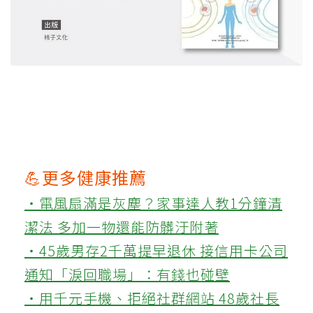
💪更多健康推薦
‧電風扇滿是灰塵？家事達人教1分鐘清
潔法 多加一物還能防髒汙附著
‧45歲男存2千萬提早退休 接信用卡公司
通知「淚回職場」：有錢也碰壁
‧用千元手機、拒絕社群網站 48歲社長