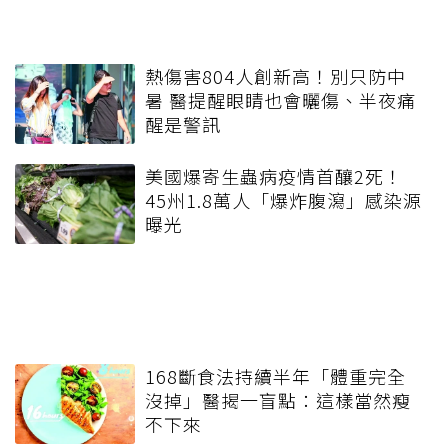
熱傷害804人創新高！別只防中
暑 醫提醒眼睛也會曬傷、半夜痛
醒是警訊
美國爆寄生蟲病疫情首釀2死！
45州1.8萬人「爆炸腹瀉」感染源
曝光
168斷食法持續半年「體重完全
沒掉」醫揭一盲點：這樣當然瘦
不下來