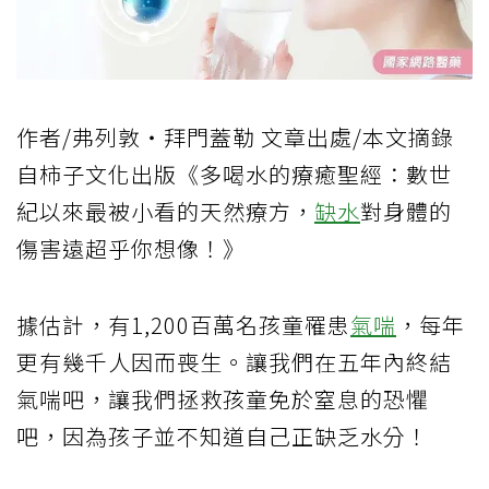
作者/弗列敦‧拜門蓋勒 文章出處/本文摘錄
自柿子文化出版《多喝水的療癒聖經：數世
紀以來最被小看的天然療方，
缺水
對身體的
傷害遠超乎你想像！》
據估計，有1,200百萬名孩童罹患
氣喘
，每年
更有幾千人因而喪生。讓我們在五年內終結
氣喘吧，讓我們拯救孩童免於窒息的恐懼
吧，因為孩子並不知道自己正缺乏水分！