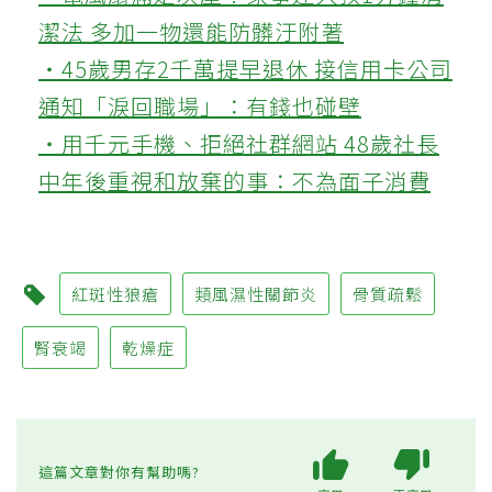
潔法 多加一物還能防髒汙附著
‧45歲男存2千萬提早退休 接信用卡公司
通知「淚回職場」：有錢也碰壁
‧用千元手機、拒絕社群網站 48歲社長
中年後重視和放棄的事：不為面子消費
紅斑性狼瘡
類風濕性關節炎
骨質疏鬆
腎衰竭
乾燥症
這篇文章對你有幫助嗎?