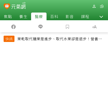
焦點
養生
醫療
百科
影音
課程
退休
果乾取代糖果是進步、取代水果卻是退步！營養師
快訊
揭果乾堅果常見健康陷阱