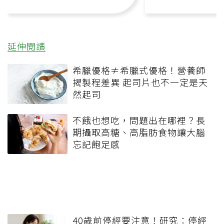
延伸閱讀
希臘優格≠希臘式優格！營養師
揭製程差異 起司片也不一定是天
然起司
不餓也想吃，問題出在哪裡？長
期攝取高糖、高脂肪食物讓大腦
忘記飽足感
40歲前停經要注意！研究：停經