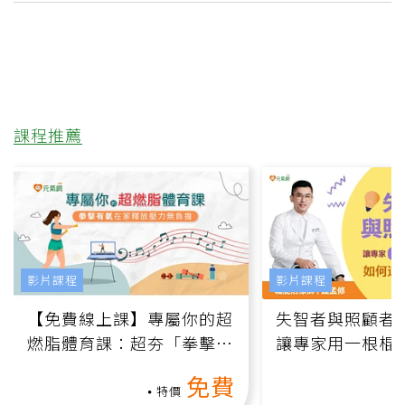
課程推薦
影片課程
影片課程
【免費線上課】專屬你的超
失智者與照顧者
燃脂體育課：超夯「拳擊有
讓專家用一根棍
氧」高壓族在家釋放壓力無
何逆轉退化大腦
免費
負擔
課）
特價