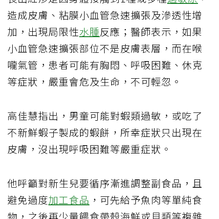
造成皮膚、粘膜小血管急速擴張及滲透性增
加，出現局限性
水腫
反應；醫師表示，如果
小血管急速擴張部位不是皮膚表層，而在喉
嚨氣管，患者可能有胸悶、呼吸困難、休克
等症狀，嚴重會危及生命，不可輕忽。
高佳慧指出，男童可能對蝦類過敏，或吃了
不新鮮蝦子製成的蝦餅，所幸症狀只出現在
皮膚，沒出現呼吸困難等嚴重症狀。
他呼籲對新生兒要循序漸進調整副食品，且
避免過度
加工食品
，可先給予魚肉等單純食
物，之後再少量餵食帶殼海鮮或貝類等複雜