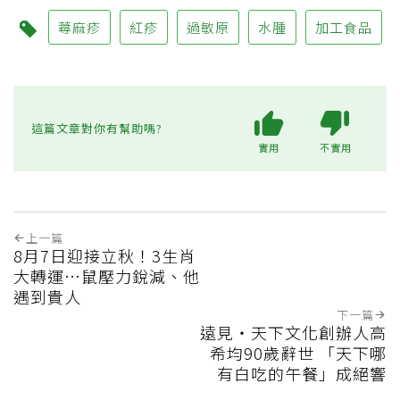
蕁麻疹
紅疹
過敏原
水腫
加工食品
這篇文章對你有幫助嗎?
實用
不實用
上一篇
8月7日迎接立秋！3生肖
大轉運…鼠壓力銳減、他
遇到貴人
下一篇
遠見‧天下文化創辦人高
希均90歲辭世 「天下哪
有白吃的午餐」成絕響