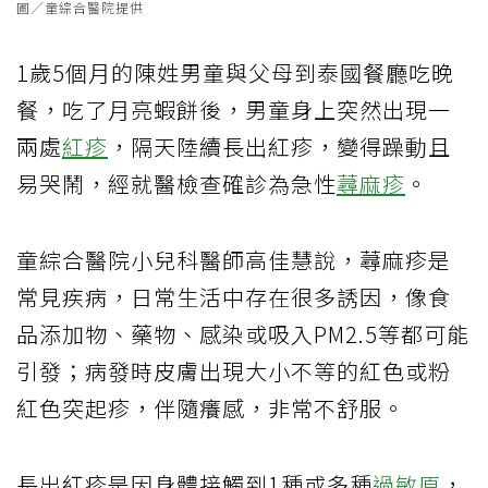
圖／童綜合醫院提供
1歲5個月的陳姓男童與父母到泰國餐廳吃晚
餐，吃了月亮蝦餅後，男童身上突然出現一
兩處
紅疹
，隔天陸續長出紅疹，變得躁動且
易哭鬧，經就醫檢查確診為急性
蕁麻疹
。
童綜合醫院小兒科醫師高佳慧說，蕁麻疹是
常見疾病，日常生活中存在很多誘因，像食
品添加物、藥物、感染或吸入PM2.5等都可能
引發；病發時皮膚出現大小不等的紅色或粉
紅色突起疹，伴隨癢感，非常不舒服。
長出紅疹是因身體接觸到1種或多種
過敏原
，