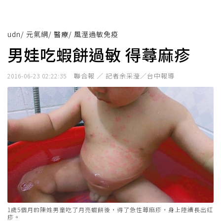
udn
/
元氣網
/
醫療
/
風溼過敏免疫
男娃吃蝦餅過敏 得蕁麻疹
聯合報 ／ 記者余采瀅／台中報導
2016-06-23 02:22:35
1歲5個月的陳姓男童吃了月亮蝦餅後，得了急性蕁麻疹，身上陸續長出紅
疹。