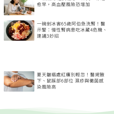
愈早，高血壓風險恐增加
一碗剉冰害65歲阿伯急洗腎！醫
示警：慢性腎病患吃冰藏4危機、
建議3妙招
夏天皺褶處紅癢別輕忽！醫揭腋
下、鼠蹊部6部位 濕疹與黴菌感
染風險高