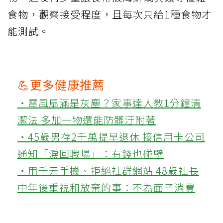
食物，觀察接受程度，且每次只給1種食物才
能測試。
💪更多健康推薦
‧電風扇滿是灰塵？家事達人教1分鐘清
潔法 多加一物還能防髒汙附著
‧45歲男存2千萬提早退休 接信用卡公司
通知「淚回職場」：有錢也碰壁
‧用千元手機、拒絕社群網站 48歲社長
中年後重視和放棄的事：不為面子消費