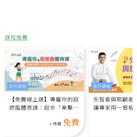
課程推薦
影片課程
影片課程
【免費線上課】專屬你的超
失智者與照顧者
燃脂體育課：超夯「拳擊有
讓專家用一根棍
氧」高壓族在家釋放壓力無
何逆轉退化大腦
免費
負擔
課）
特價