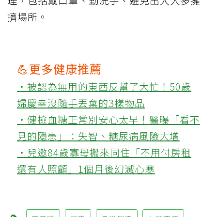
理，包括戴口罩、勤洗手、避免出入人多擁
擠場所。
💪更多健康推薦
‧被認為無用的東西反幫了大忙！50歲
婦慶幸沒隨手丟棄的3樣物品
‧健檢血糖正常別安心太早！醫曝「看不
見的隱患」：失智、糖尿病風險大增
‧兒邀84歲寡母搬來同住「不用付房租
還有人照顧」1個月後幻滅心寒