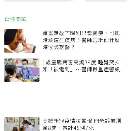
延伸閱讀
體重無故下降別只當變瘦，可能
暗藏這些疾病！醫師告訴你什麼
時候該就醫？
1歲童腸病毒高燒39度 睡覺突抖
如「被電到」…醫師揪重症警訊
高雄新冠疫情拉警報 門急診暴增
逾8成、累計48例7死