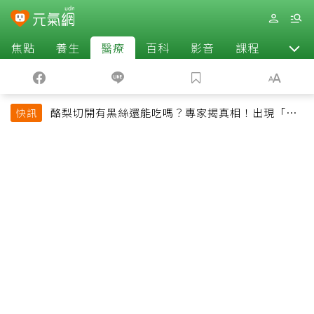
焦點
養生
醫療
百科
影音
課程
退休
酪梨切開有黑絲還能吃嗎？專家揭真相！出現「3情
快訊
況」快丟掉