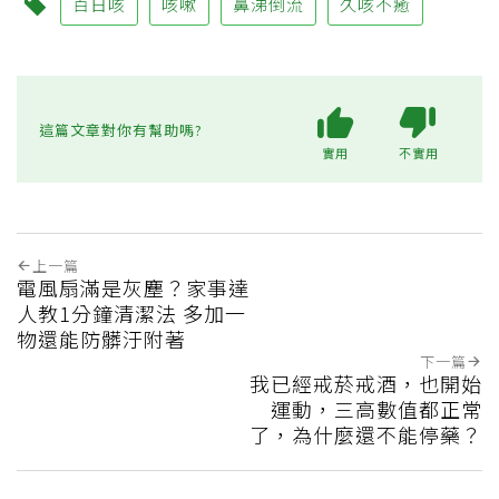
百日咳
咳嗽
鼻涕倒流
久咳不癒
這篇文章對你有幫助嗎?
實用
不實用
上一篇
電風扇滿是灰塵？家事達
人教1分鐘清潔法 多加一
物還能防髒汙附著
下一篇
我已經戒菸戒酒，也開始
運動，三高數值都正常
了，為什麼還不能停藥？