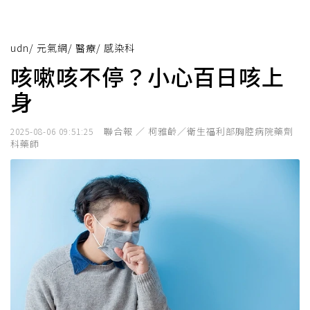
udn
/
元氣網
/
醫療
/
感染科
咳嗽咳不停？小心百日咳上
身
聯合報 ／ 柯雅齡／衛生福利部胸腔病院藥劑
2025-08-06 09:51:25
科藥師