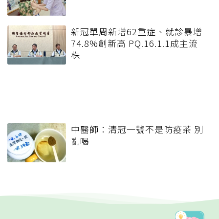
新冠單周新增62重症、就診暴增
74.8%創新高 PQ.16.1.1成主流
株
中醫師：清冠一號不是防疫茶 別
亂喝