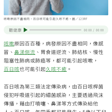
咳嗽原因不盡相同，百日咳可能引起久咳不癒。圖／123RF
聽健康
00:00
/
00:00
咳嗽
原因百百種，病發原因不盡相同，像感
冒、
鼻涕倒流
、胃食道逆流、肺結核、慢性
阻塞性肺病或肺癌等，都可能引起咳嗽，
百日咳
也可能引起
久咳不癒
。
百日咳為第三類法定傳染病，由百日咳桿菌
侵犯呼吸道引起的細菌感染，主要透過飛沫
傳播，藉由打噴嚏、鼻涕等方式傳染給他
人。百日咳一年四季都可能發生，5歲以下兒