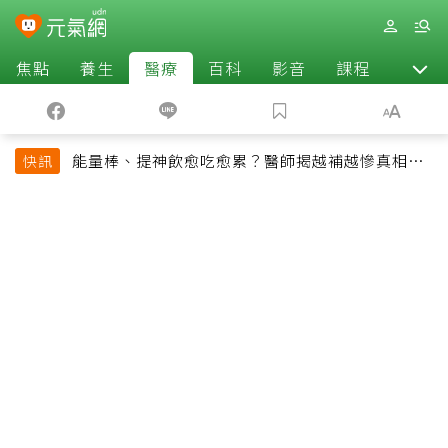
焦點
養生
醫療
百科
影音
課程
退休
能量棒、提神飲愈吃愈累？醫師揭越補越慘真相：
快訊
恐欠下疲勞債