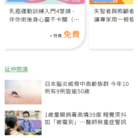
乳癌運動訓練入門4堂課 -
失智者與照顧者
伴你術後身心靈不卡關（線
讓專家用一根棍
上影音課）
何逆轉退化大腦
免費
課）
特價
延伸閱讀
日本腦炎威脅中高齡族群 今年10
例有9例皆逾50歲
1歲童腸病毒高燒39度 睡覺突抖
如「被電到」…醫師揪重症警訊