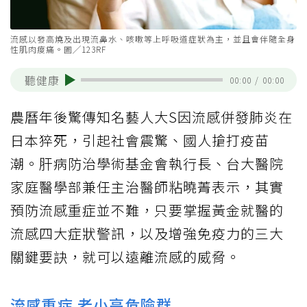
流感以發高燒及出現流鼻水、咳嗽等上呼吸道症狀為主，並且會伴隨全身
性肌肉痠痛。圖╱123RF
聽健康
00:00
/
00:00
農曆年後驚傳知名藝人大S因流感併發肺炎在
日本猝死，引起社會震驚、國人搶打疫苗
潮。肝病防治學術基金會執行長、台大醫院
家庭醫學部兼任主治醫師粘曉菁表示，其實
預防流感重症並不難，只要掌握黃金就醫的
流感四大症狀警訊，以及增強免疫力的三大
關鍵要訣，就可以遠離流感的威脅。
流感重症 老小高危險群