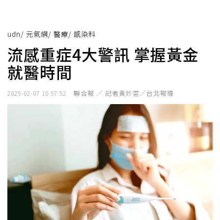
udn
/
元氣網
/
醫療
/
感染科
流感重症4大警訊 掌握黃金
就醫時間
聯合報 ／ 記者黃妙雲／台北報導
2025-02-07 10:57:52