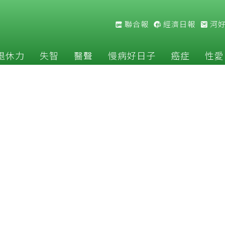
聯合報
經濟日報
河
退休力
失智
醫聲
慢病好日子
癌症
性愛