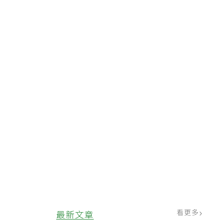
呼
重
亡
重
看更多
最新文章