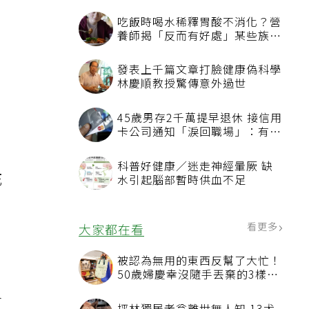
。
吃飯時喝水稀釋胃酸不消化？營
養師揭「反而有好處」某些族群
才要禁
發表上千篇文章打臉健康偽科學
林慶順教授驚傳意外過世
45歲男存2千萬提早退休 接信用
卡公司通知「淚回職場」：有錢
也碰壁
候
科普好健康／迷走神經暈厥 缺
死
水引起腦部暫時供血不足
看更多
大家都在看
被認為無用的東西反幫了大忙！
50歲婦慶幸沒隨手丟棄的3樣物
品