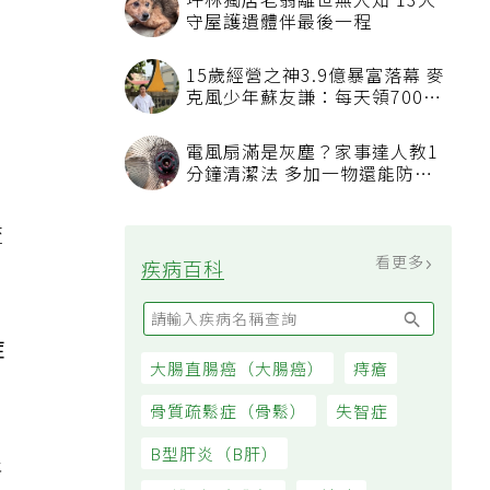
會
坪林獨居老翁離世無人知 13犬
守屋護遺體伴最後一程
益
15歲經營之神3.9億暴富落幕 麥
克風少年蘇友謙：每天領700元
過日子
電風扇滿是灰塵？家事達人教1
分鐘清潔法 多加一物還能防髒
汙附著
流
看更多
疾病百科
。
，
症
大腸直腸癌（大腸癌）
痔瘡
骨質疏鬆症（骨鬆）
失智症
B型肝炎（B肝）
尿