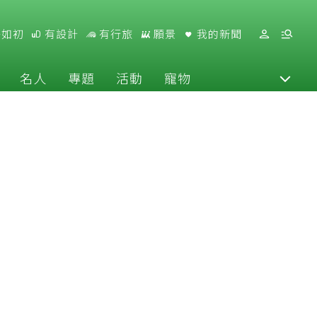
好如初
有設計
有行旅
願景
我的新聞
名人
專題
活動
寵物