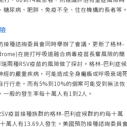
施打，60到74歲患者，則建議評估有重症風險再
、糖尿病、肥胖、免疫不全、住在機構的長者等
險
防接種諮詢委員會同時舉辦了會議，更新了格林-
re syndrome)在施打呼吸道融合病毒疫苗長輩風險的簡
輝瑞兩種RSV疫苗的風險做了探討。格林-巴利症
神經的嚴重疾病，可能造成全身癱瘓或呼吸衰竭
自行行走，而有5%到10%的個案可能受到無法恢
，一般的發生率每十萬人有1到2人。
SV疫苗接種族群的格林-巴利症候群的約每十萬