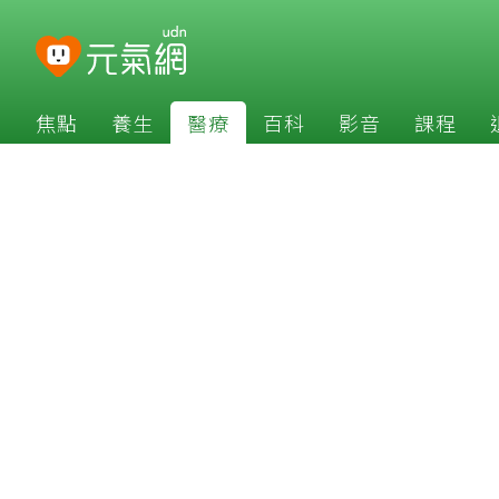
焦點
養生
醫療
百科
影音
課程