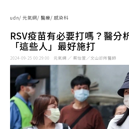
udn
/
元氣網
/
醫療
/
感染科
RSV疫苗有必要打嗎？醫
「這些人」最好施打
2024-09-25 00:29:00
元氣網 ／ 蔡怡萱／文山診所醫師