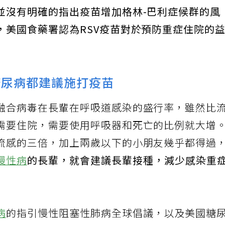
每十萬人有13.69人發生。美國預防接種諮詢委員
並沒有明確的指出疫苗增加格林-巴利症候群的風
，美國食藥署認為RSV疫苗對於預防重症住院的
糖尿病都建議施打疫苗
融合病毒在長輩在呼吸道感染的盛行率，雖然比
需要住院，需要使用呼吸器和死亡的比例就大增
流感的三倍，加上兩歲以下的小朋友幾乎都得過
慢性病
的長輩，就會建議長輩接種，減少感染重
病
的指引慢性阻塞性肺病全球倡議，以及美國糖