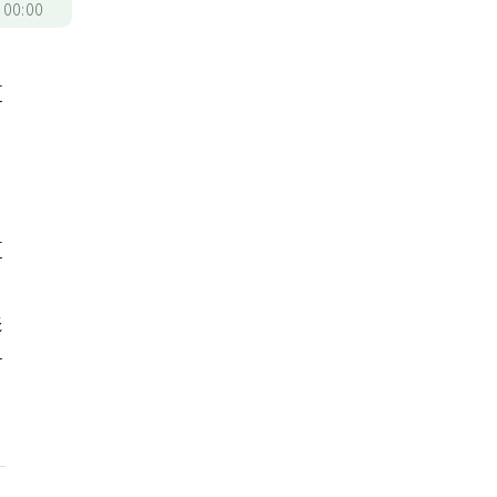
/
00:00
這
這
，
影
苗