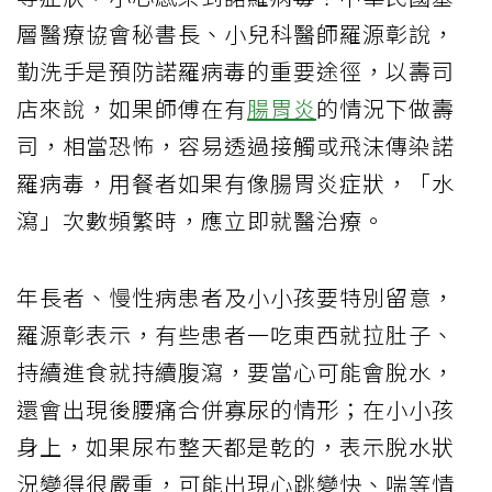
層醫療協會秘書長、小兒科醫師羅源彰說，
勤洗手是預防諾羅病毒的重要途徑，以壽司
店來說，如果師傅在有
腸胃炎
的情況下做壽
司，相當恐怖，容易透過接觸或飛沫傳染諾
羅病毒，用餐者如果有像腸胃炎症狀，「水
瀉」次數頻繁時，應立即就醫治療。
年長者、慢性病患者及小小孩要特別留意，
羅源彰表示，有些患者一吃東西就拉肚子、
持續進食就持續腹瀉，要當心可能會脫水，
還會出現後腰痛合併寡尿的情形；在小小孩
身上，如果尿布整天都是乾的，表示脫水狀
況變得很嚴重，可能出現心跳變快、喘等情