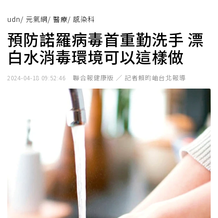
udn
/
元氣網
/
醫療
/
感染科
預防諾羅病毒首重勤洗手 漂
白水消毒環境可以這樣做
聯合報健康版 ／ 記者賴昀岫台北報導
2024-04-18 09:52:46