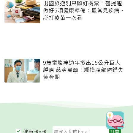
出國旅遊別只顧訂機票！醫提醒
做好5項健康準備：最常見疾病、
必打疫苗一次看
9歲童腹痛逾年揪出15公分巨大
腫瘤 慈濟醫籲：觸摸腹部防錯失
黃金期
健康報e報