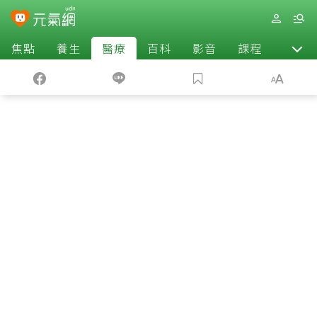
焦點
養生
醫療
百科
影音
課程
退休