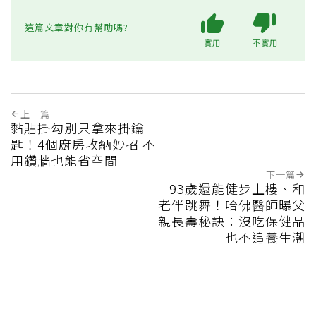
這篇文章對你有幫助嗎?
實用
不實用
上一篇
黏貼掛勾別只拿來掛鑰
匙！4個廚房收納妙招 不
用鑽牆也能省空間
下一篇
93歲還能健步上樓、和
老伴跳舞！哈佛醫師曝父
親長壽秘訣：沒吃保健品
也不追養生潮