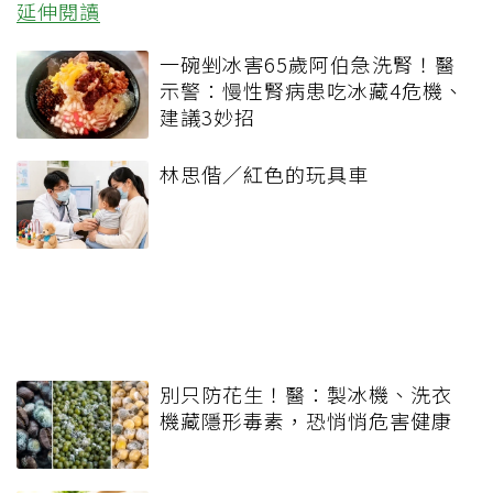
延伸閱讀
一碗剉冰害65歲阿伯急洗腎！醫
示警：慢性腎病患吃冰藏4危機、
建議3妙招
林思偕／紅色的玩具車
別只防花生！醫：製冰機、洗衣
機藏隱形毒素，恐悄悄危害健康