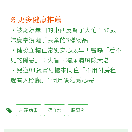
💪更多健康推薦
‧被認為無用的東西反幫了大忙！50歲
婦慶幸沒隨手丟棄的3樣物品
‧健檢血糖正常別安心太早！醫曝「看不
見的隱患」：失智、糖尿病風險大增
‧兒邀84歲寡母搬來同住「不用付房租
還有人照顧」1個月後幻滅心寒
諾羅病毒
漂白水
腸胃炎