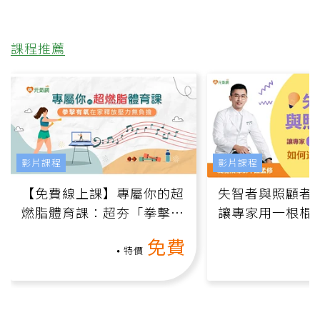
課程推薦
影片課程
影片課程
【免費線上課】專屬你的超
失智者與照顧者
燃脂體育課：超夯「拳擊有
讓專家用一根棍
氧」高壓族在家釋放壓力無
何逆轉退化大腦
免費
負擔
課）
特價