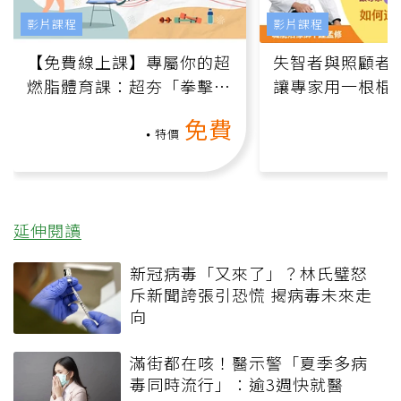
影片課程
影片課程
【免費線上課】專屬你的超
失智者與照顧者
燃脂體育課：超夯「拳擊有
讓專家用一根棍
氧」高壓族在家釋放壓力無
何逆轉退化大腦
免費
負擔
課）
特價
延伸閱讀
新冠病毒「又來了」？林氏璧怒
斥新聞誇張引恐慌 揭病毒未來走
向
滿街都在咳！醫示警「夏季多病
毒同時流行」：逾3週快就醫