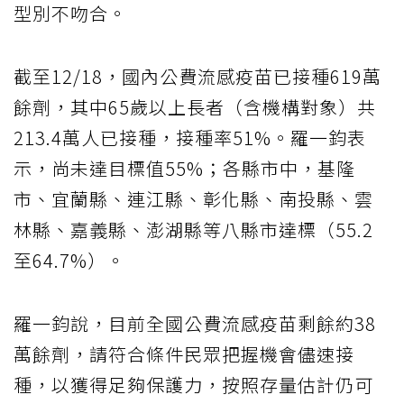
型別不吻合。
截至12/18，國內公費流感疫苗已接種619萬
餘劑，其中65歲以上長者（含機構對象）共
213.4萬人已接種，接種率51%。羅一鈞表
示，尚未達目標值55%；各縣市中，基隆
市、宜蘭縣、連江縣、彰化縣、南投縣、雲
林縣、嘉義縣、澎湖縣等八縣市達標（55.2
至64.7%）。
羅一鈞說，目前全國公費流感疫苗剩餘約38
萬餘劑，請符合條件民眾把握機會儘速接
種，以獲得足夠保護力，按照存量估計仍可