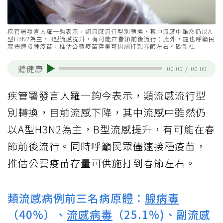
疾管署發言人羅一鈞表示，類流感流行型別轉換，其中流感中雖然仍以A
型H3N2為主，B型流感提升，有可能在春節前後流行；此外，羅也呼籲民
眾儘速接種疫苗，推估公費疫苗存量可供施打到春節左右。歐新社
聽健康
00:00
/
00:00
疾管署發言人羅一鈞今表示，類流感流行型
別轉換，目前流感下降，其中流感中雖然仍
以A型H3N2為主，B型流感提升，有可能在春
節前後流行。同時呼籲民眾儘速接種疫苗，
推估公費疫苗存量可供施打到春節左右。
類流感病例前三名病原體：
腺病毒
（40%）、
流感病毒
（25.1%)、副流感