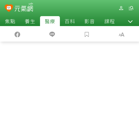
焦點
養生
醫療
百科
影音
課程
退休