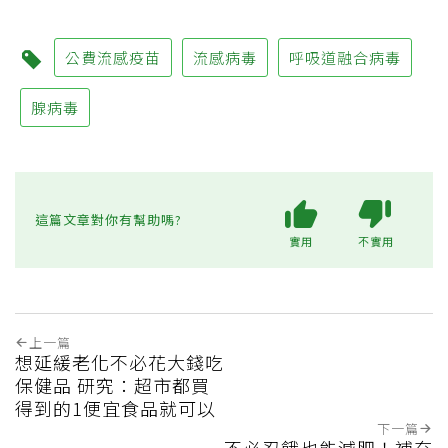
公費流感疫苗
流感病毒
呼吸道融合病毒
腺病毒
這篇文章對你有幫助嗎?
實用
不實用
上一篇
想延緩老化不必花大錢吃
保健品 研究：超市都買
得到的1便宜食品就可以
下一篇
不必忍餓也能減肥！補充