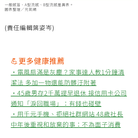
一般感冒、A型流感、B型流感差異表。
圖表整理／元氣網
(責任編輯葉姿岑)
💪更多健康推薦
‧電風扇滿是灰塵？家事達人教1分鐘清
潔法 多加一物還能防髒汙附著
‧45歲男存2千萬提早退休 接信用卡公司
通知「淚回職場」：有錢也碰壁
‧用千元手機、拒絕社群網站 48歲社長
中年後重視和放棄的事：不為面子消費