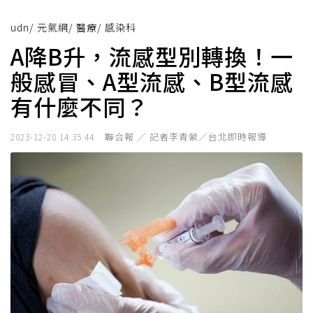
udn
/
元氣網
/
醫療
/
感染科
A降B升，流感型別轉換！一
般感冒、A型流感、B型流感
有什麼不同？
聯合報 ／ 記者李青縈／台北即時報導
2023-12-20 14:35:44