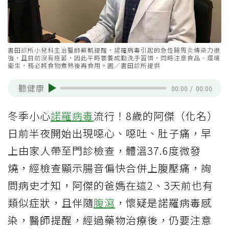
書田診所小兒科主治醫師蘇軏提醒，諾羅病毒引起的急性腸胃炎傳染力很
強，且目前沒有疫苗，因此平時要養成勤洗手習慣，同時注意食品、環境
衛生，務必將食物煮熟後再食用。圖／書田診所提供
聽健康
00:00
/
00:00
冬季小心
諾羅病毒
流行！8歲的阿傑（化名）
日前半夜開始出現噁心、噁吐、肚子痛，早
上由家人帶至門診檢查，體溫37.6度微發
燒，經檢查顯示腸音偏快合併上腹壓痛，詢
問病史才知，阿傑的爸媽在這2、3天前也有
類似症狀，且伴隨
腹瀉
，懷疑是諾羅病毒感
染，醫師提醒，經過藥物治療後，仍要注意