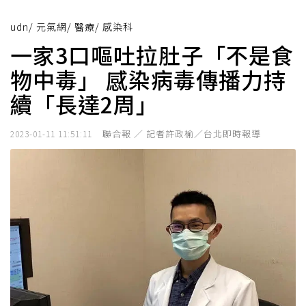
udn
/
元氣網
/
醫療
/
感染科
一家3口嘔吐拉肚子「不是食
物中毒」 感染病毒傳播力持
續「長達2周」
聯合報 ／ 記者許政榆／台北即時報導
2023-01-11 11:51:11