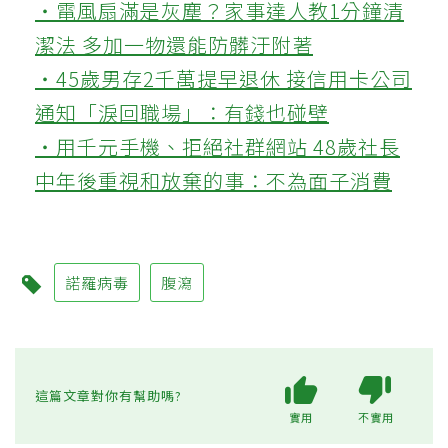
‧電風扇滿是灰塵？家事達人教1分鐘清
潔法 多加一物還能防髒汙附著
‧45歲男存2千萬提早退休 接信用卡公司
通知「淚回職場」：有錢也碰壁
‧用千元手機、拒絕社群網站 48歲社長
中年後重視和放棄的事：不為面子消費
諾羅病毒
腹瀉
這篇文章對你有幫助嗎?
實用
不實用