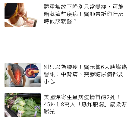
體重無故下降別只當變瘦，可能
暗藏這些疾病！醫師告訴你什麼
時候該就醫？
別只以為腰痠！醫示警6大胰臟癌
警訊：中背痛、突發糖尿病都要
小心
美國爆寄生蟲病疫情首釀2死！
45州1.8萬人「爆炸腹瀉」感染源
曝光