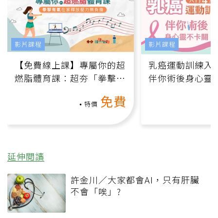
影片課程
影片課程
【免費線上課】專屬你的超
乳癌運動訓練入門
燃脂體育課：超夯「拳擊有
伴你術後身心靈
氧」高壓族在家釋放壓力無
上影音課）
免費
負擔
特價
延伸閱讀
許金川／大家都會AI，只有肝臟
不會「唉」?