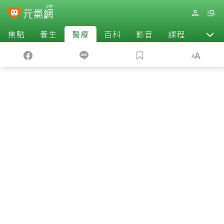
焦點
養生
醫療
百科
影音
課程
退休