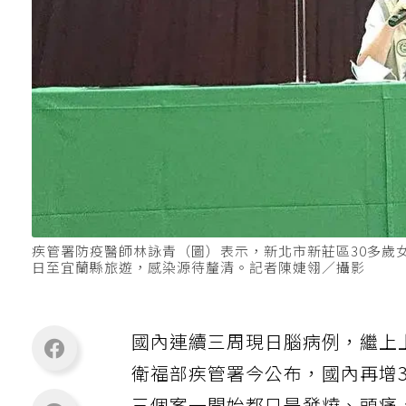
疾管署防疫醫師林詠青（圖）表示，新北市新莊區30多歲女
日至宜蘭縣旅遊，感染源待釐清。記者陳婕翎／攝影
國內連續三周現日腦病例，繼上
衛福部疾管署今公布，國內再增