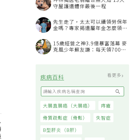
坪林獨居老翁離世無人知 13犬
守屋護遺體伴最後一程
先生走了，太太可以續領勞保年
金嗎？專家揭遺屬年金怎麼領，
看順位還要看資格
15歲經營之神3.9億暴富落幕 麥
克風少年蘇友謙：每天領700元
過日子
看更多
疾病百科
大腸直腸癌（大腸癌）
痔瘡
骨質疏鬆症（骨鬆）
失智症
轉
B型肝炎（B肝）