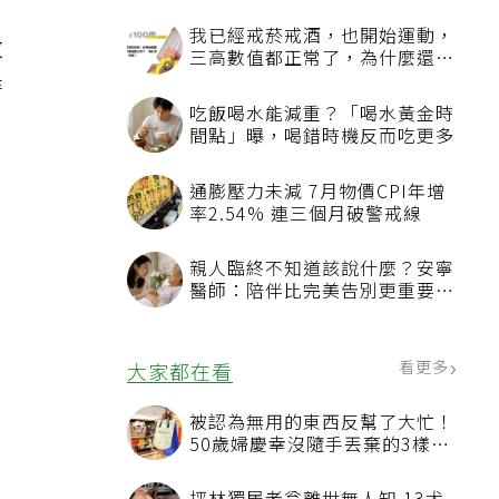
我已經戒菸戒酒，也開始運動，
蚊
三高數值都正常了，為什麼還不
能停藥？
時
吃飯喝水能減重？「喝水黃金時
間點」曝，喝錯時機反而吃更多
通膨壓力未減 7月物價CPI年增
率2.54% 連三個月破警戒線
親人臨終不知道該說什麼？安寧
醫師：陪伴比完美告別更重要，
4句話值得及早說出口
看更多
大家都在看
被認為無用的東西反幫了大忙！
50歲婦慶幸沒隨手丟棄的3樣物
品