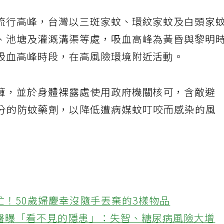
流行高峰，台灣以三斑家蚊、環紋家蚊及白頭家
、池塘及灌溉溝渠等處，吸血高峰為黃昏與黎明
吸血高峰時段，在高風險環境附近活動。
褲，並於身體裸露處使用政府機關核可，含敵避
din)成分的防蚊藥劑，以降低遭病媒蚊叮咬而感染的風
忙！50歲婦慶幸沒隨手丟棄的3樣物品