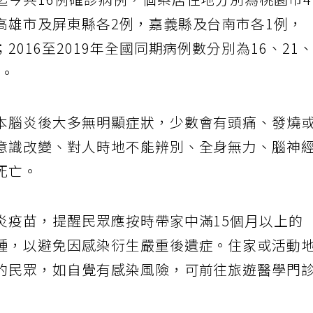
迄今共16例確診病例，個案居住地分別為桃園市
高雄市及屏東縣各2例，嘉義縣及台南市各1例，
016至2019年全國同期病例數分別為16、21
多。
本腦炎後大多無明顯症狀，少數會有頭痛、發燒
意識改變、對人時地不能辨別、全身無力、腦神
死亡。
炎疫苗，提醒民眾應按時帶家中滿15個月以上的
種，以避免因感染衍生嚴重後遺症。住家或活動
的民眾，如自覺有感染風險，可前往旅遊醫學門