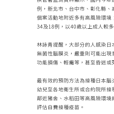
疾管署監測資料顯示，國內今年
例，新北市、台中市、彰化縣、
個案活動地附近多有高風險環境；2
34及18例，以40歲以上成人較
林詠青提醒，大部分的人感染日
無菌性腦膜炎，嚴重則可能出現
功能損傷、輕癱等，甚至昏迷或
最有效的預防方法為接種日本腦
幼兒至各地衛生所或合約院所接
鄰近豬舍、水稻田等高風險環境
評估自費接種疫苗。