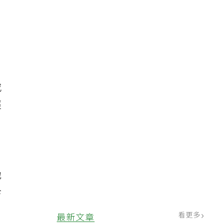
4
、
或
經
地
診
看更多
最新文章