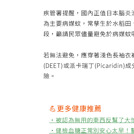
疾管署提醒，國內正值日本腦炎
為主要病媒蚊，常孳生於水稻田
段，籲請民眾儘量避免於病媒蚊
若無法避免，應穿著淺色長袖衣
(DEET)或派卡瑞丁(Picari
險。
💪更多健康推薦
‧被認為無用的東西反幫了大