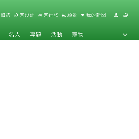
好如初
有設計
有行旅
願景
我的新聞
名人
專題
活動
寵物