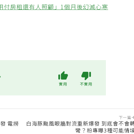
醫曝「看不見的隱患」：失智、糖尿病風險大增
不用付房租還有人照顧」1個月後幻滅心寒
?
實用
不實用
下一篇
發 電撈
白海豚颱風眼牆對流重新爆發 到底會不會