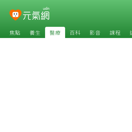
焦點
養生
醫療
百科
影音
課程