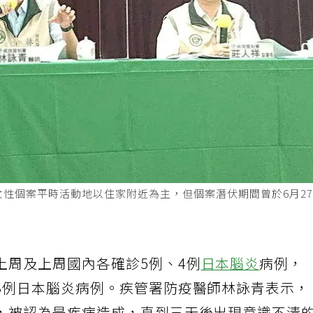
性個案平時活動地以住家附近為主，但個案潛伏期間曾於6月27
上周及上周國內各確診5例、4例
日本腦炎
病例，
3例日本腦炎病例。疾管署防疫醫師林詠青表示，