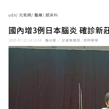
udn
/
元氣網
/
醫療
/
感染科
國內增3例日本腦炎 確診新
2020-07-21 14:32:04
聯合報 ／ 記者陳婕翎／即時報導