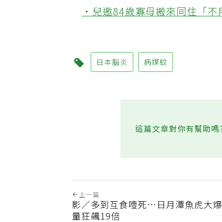
‧健檢血糖正常別安心太早！
‧兒邀84歲寡母搬來同住「
日本腦炎
病媒蚊
這篇文章對你有幫助嗎
上一篇
影／多到互食噎死…日月潭魚虎大爆