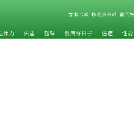
聯合報
經濟日報
河
退休力
失智
醫聲
慢病好日子
癌症
性愛