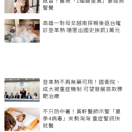
感冒？醫揭「1關鍵差異」要提高
警覺
高雄一對母女越南探親後返台確
診登革熱 隱匿出國史挨罰1萬元
登革熱不再無藥可用！國衛院、
成大揭重症機制 可望發展首款標
靶治療
不只防中暑！黃軒醫師示警「夏
季4病毒」來勢洶洶 重症警訊快
就醫