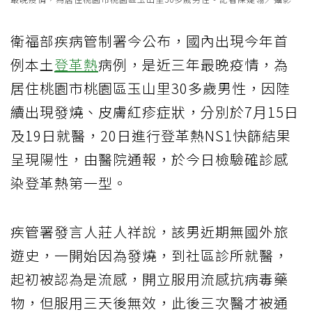
衛福部疾病管制署今公布，國內出現今年首
例本土
登革熱
病例，是近三年最晚疫情，為
居住桃園市桃園區玉山里30多歲男性，因陸
續出現發燒、皮膚紅疹症狀，分別於7月15日
及19日就醫，20日進行登革熱NS1快篩結果
呈現陽性，由醫院通報，於今日檢驗確診感
染登革熱第一型。
疾管署發言人莊人祥說，該男近期無國外旅
遊史，一開始因為發燒，到社區診所就醫，
起初被認為是流感，開立服用流感抗病毒藥
物，但服用三天後無效，此後三次醫才被通