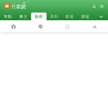
焦點
養生
醫療
百科
影音
課程
退休