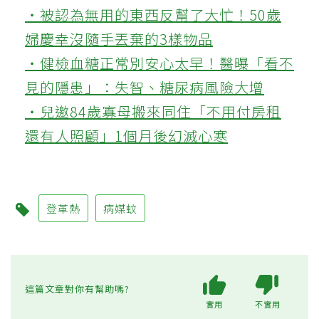
‧被認為無用的東西反幫了大忙！50歲
婦慶幸沒隨手丟棄的3樣物品
‧健檢血糖正常別安心太早！醫曝「看不
見的隱患」：失智、糖尿病風險大增
‧兒邀84歲寡母搬來同住「不用付房租
還有人照顧」1個月後幻滅心寒
登革熱
病媒蚊
這篇文章對你有幫助嗎?
實用
不實用