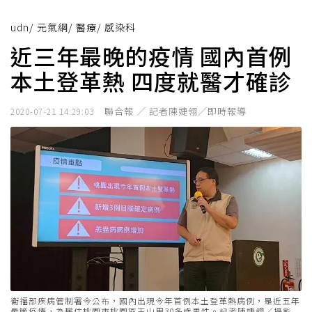
udn
/
元氣網
/
醫療
/
感染科
近三年最晚的疫情 國內首例
本土登革熱 四度就醫才確診
聯合報 ／ 記者陳婕翎／即時報導
2020-07-21 14:29:03
衛福部疾病管制署今公布，國內出現今年首例本土登革熱病例，是近五年
最晚疫情，為居住桃園市桃園區玉山里30多歲男性。記者陳婕翎／攝影