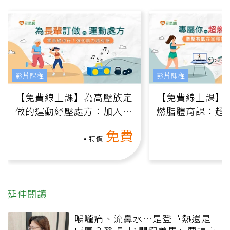
影片課程
影片課程
【免費線上課】為高壓族定
【免費線上課】
做的運動紓壓處方：加入行
燃脂體育課：超
動、增肌、互動元素，0基
氧」高壓族在家
免費
礎也能做！
負擔
特價
延伸閱讀
喉嚨痛、流鼻水⋯是登革熱還是