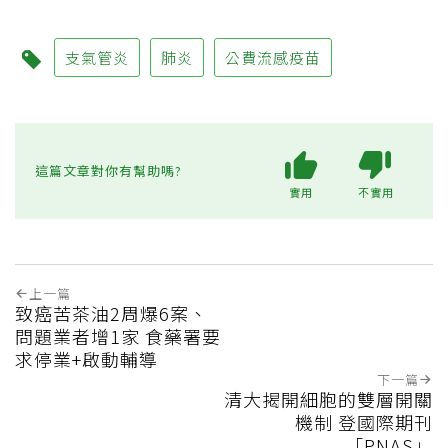
支氣管炎
肺炎
公費流感疫苗
這篇文章對你有幫助嗎?
實用
不實用
上一篇
致癌苦茶油2周爆6案、
問題業者增1家 食藥署要
求停業+啟動輔導
下一篇
清大揭開細胞的雙層開關
機制 登國際期刊
「PNAS」