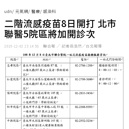
udn
/
元氣網
/
醫療
/
感染科
二階流感疫苗8日開打 北市
聯醫5院區將加開診次
聯合報 ／ 記者翁浩然／台北報導
2019-12-02 23:14:58