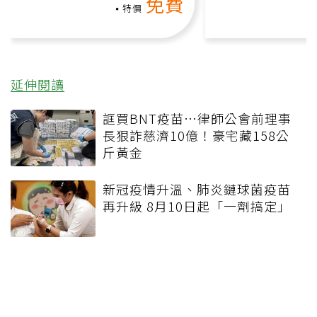
免費
礎也能做！
負擔
特價
延伸閱讀
誆買BNT疫苗…律師公會前理事
長狠詐慈濟10億！豪宅藏158公
斤黃金
新冠疫情升溫、肺炎鏈球菌疫苗
再升級 8月10日起「一劑搞定」