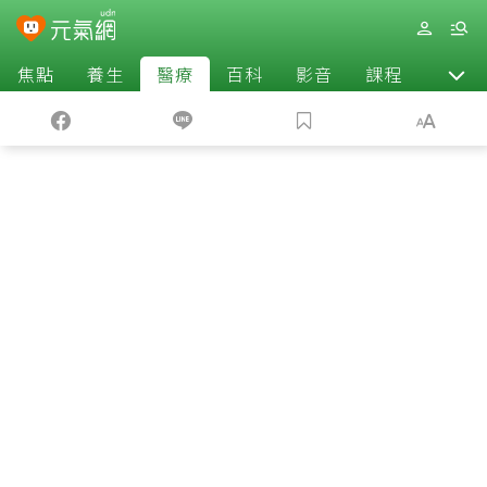
焦點
養生
醫療
百科
影音
課程
退休