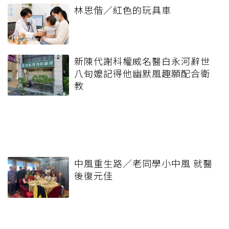
林思偕／紅色的玩具車
新陳代謝科權威名醫白永河辭世
八旬嬤記得他幽默風趣願配合衛
教
中風重生路／老同學小中風 就醫
後復元佳