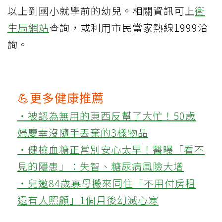
以上到國小就學前的幼兒。相關資訊可上
衛
生局網站
查詢，或利用市民當家熱線1999洽
詢。
💪更多健康推薦
‧被認為無用的東西反幫了大忙！50歲
婦慶幸沒隨手丟棄的3樣物品
‧健檢血糖正常別安心太早！醫曝「看不
見的隱患」：失智、糖尿病風險大增
‧兒邀84歲寡母搬來同住「不用付房租
還有人照顧」1個月後幻滅心寒