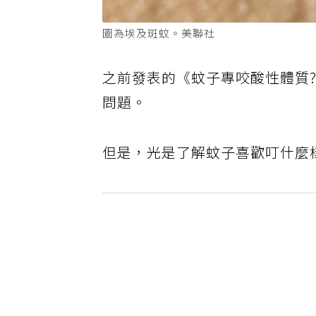
圖為埃及斑蚊。美聯社
之前發表的
《
蚊子
專咬
酸性體質
問題。
但是，光是了解蚊子喜歡叮什麼