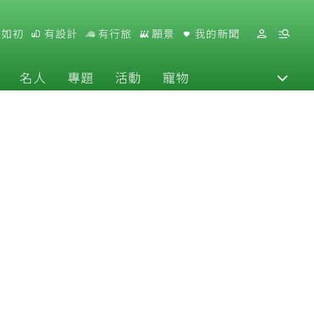
好如初
有設計
有行旅
願景
我的新聞
名人
專題
活動
寵物