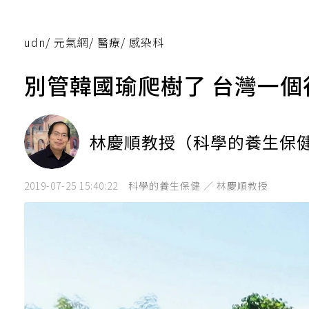
udn
/
元氣網
/
醫療
/
感染科
別管韓國瑜爬樹了 台灣一
林慶順教授（科學的養生保
2019-07-25 15:40:22
科學的養生保健 ／ 林慶順教授