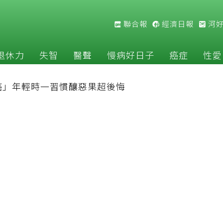
聯合報
經濟日報
河
退休力
失智
醫聲
慢病好日子
癌症
性愛
癌」年輕時一習慣釀惡果超後悔