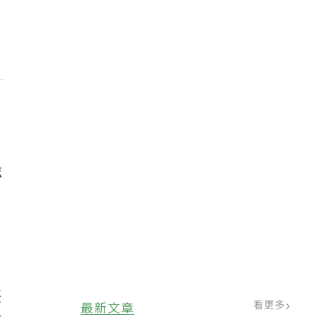
滋
丟
看更多
最新文章