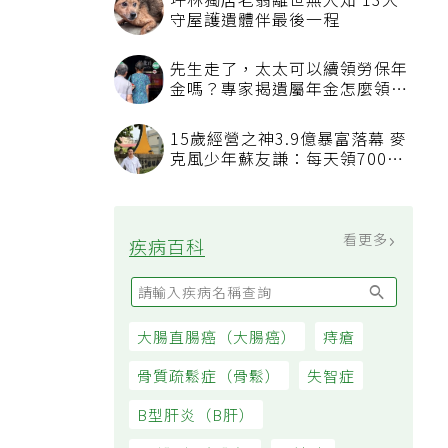
坪林獨居老翁離世無人知 13犬
守屋護遺體伴最後一程
先生走了，太太可以續領勞保年
金嗎？專家揭遺屬年金怎麼領，
看順位還要看資格
15歲經營之神3.9億暴富落幕 麥
克風少年蘇友謙：每天領700元
過日子
看更多
疾病百科
大腸直腸癌（大腸癌）
痔瘡
骨質疏鬆症（骨鬆）
失智症
B型肝炎（B肝）