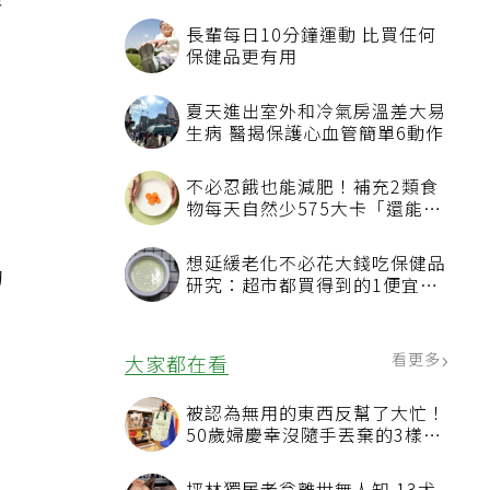
著
長輩每日10分鐘運動 比買任何
保健品更有用
夏天進出室外和冷氣房溫差大易
生病 醫揭保護心血管簡單6動作
不必忍餓也能減肥！補充2類食
物每天自然少575大卡「還能吃
飽飽的」
想延緩老化不必花大錢吃保健品
的
研究：超市都買得到的1便宜食
品就可以
看更多
大家都在看
被認為無用的東西反幫了大忙！
50歲婦慶幸沒隨手丟棄的3樣物
品