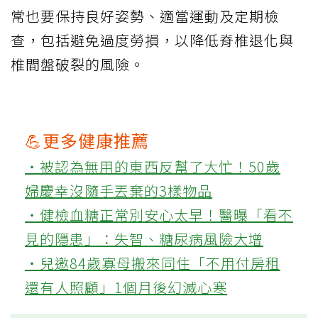
常也要保持良好姿勢、適當運動及定期檢
查，包括避免過度勞損，以降低脊椎退化與
椎間盤破裂的風險。
💪更多健康推薦
‧被認為無用的東西反幫了大忙！50歲
婦慶幸沒隨手丟棄的3樣物品
‧健檢血糖正常別安心太早！醫曝「看不
見的隱患」：失智、糖尿病風險大增
‧兒邀84歲寡母搬來同住「不用付房租
還有人照顧」1個月後幻滅心寒