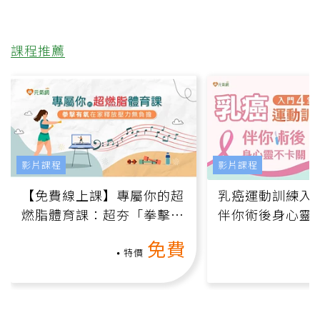
課程推薦
影片課程
影片課程
【免費線上課】專屬你的超
乳癌運動訓練入門
燃脂體育課：超夯「拳擊有
伴你術後身心靈
氧」高壓族在家釋放壓力無
上影音課）
免費
負擔
特價