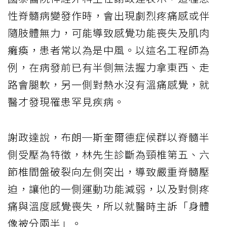
性脊髓病變發作時，會出現劇烈疼痛感或伴
隨肢體無力，可能導致感覺功能喪失及肌肉
癱瘓，患者常以為是中風。以這名工程師為
例，在病發前已有半側無法握力拿東西、走
路會腿軟，另一側對熱水沒有溫痛感覺，就
醫才發現罹患罕見疾病。
謝政達說，布朗─斯奎爾德症候群以脊髓半
側受壓為特徵，林先生診斷為頸椎第五、六
節椎間盤破裂向左側突出，導致嚴重脊髓壓
迫，讓他的一側運動功能減弱，以及對側疼
痛與溫度感覺喪失，所以就醫時主訴「身體
像被分兩半」。