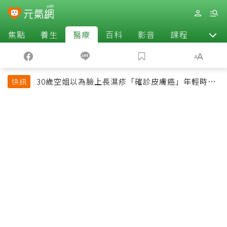
焦點
養生
醫療
百科
影音
課程
退休
30歲空姐以為臉上長濕疹「確診皮膚癌」年輕時一
快訊
習慣釀惡果超後悔