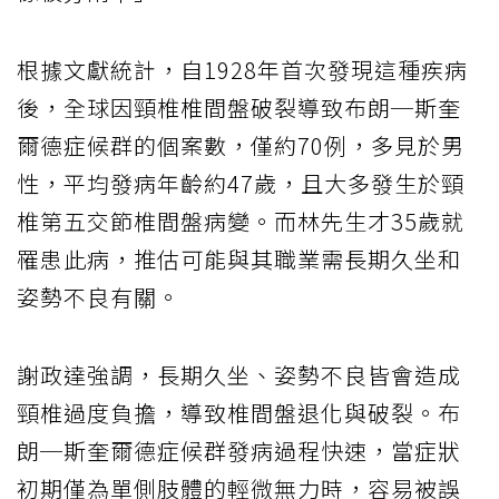
根據文獻統計，自1928年首次發現這種疾病
後，全球因頸椎椎間盤破裂導致布朗─斯奎
爾德症候群的個案數，僅約70例，多見於男
性，平均發病年齡約47歲，且大多發生於頸
椎第五交節椎間盤病變。而林先生才35歲就
罹患此病，推估可能與其職業需長期久坐和
姿勢不良有關。
謝政達強調，長期久坐、姿勢不良皆會造成
頸椎過度負擔，導致椎間盤退化與破裂。布
朗─斯奎爾德症候群發病過程快速，當症狀
初期僅為單側肢體的輕微無力時，容易被誤