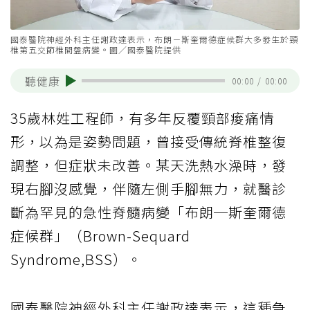
國泰醫院神經外科主任謝政達表示，布朗－斯奎爾德症候群大多發生於頸
椎第五交節椎間盤病變。圖／國泰醫院提供
聽健康
00:00
/
00:00
35歲林姓工程師，有多年反覆頸部痠痛情
形，以為是姿勢問題，曾接受傳統脊椎整復
調整，但症狀未改善。某天洗熱水澡時，發
現右腳沒感覺，伴隨左側手腳無力，就醫診
斷為罕見的急性脊髓病變「布朗─斯奎爾德
症候群」（Brown-Sequard
Syndrome,BSS）。
國泰醫院神經外科主任謝政達表示，這種急