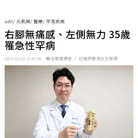
udn
/
元氣網
/
醫療
/
罕見疾病
右腳無痛感、左側無力 35歲
罹急性罕病
聯合報健康版 ／ 記者廖靜清台北報導
2025-03-13 12:05:48