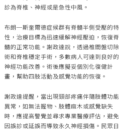
診為脊椎、神經或是急性中風。
布朗─斯奎爾德症候群有脊髓半側受壓的特
性，治療目標為迅速緩解神經壓迫，恢復脊
髓的正常功能。謝政達說，透過椎間盤切除
術和脊椎穩定手術，多數病人可達到良好的
神經功能改善。術後應擬妥個別化復健計
畫，幫助四肢活動及感覺功能的恢復。
謝政達提醒，當出現頸部疼痛伴隨肢體功能
異常，如無法握物、肢體麻木或感覺缺失
時，應提高警覺並尋求專業醫療評估，避免
因誤診或延誤而導致永久神經損傷。民眾日