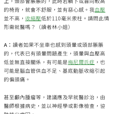
上，頭部會脹脹的，此時若躺下或靠向較高
的椅背，就會不舒服，並有惡心感。我
血壓
並不高，
收縮壓
低於110毫米汞柱。請問此情
形需就醫嗎？（讀者林小姐）
A：
讀者如果不坐車也感到頭暈或頭部脹脹
的，代表已有頭暈問題產生，頭暈與血壓高
低並無直接關係，有可能是
梅尼爾氏症
，也
可能是腦血管供血不足、基底動脈收縮引起
的偏頭痛。
甚至顱內腫瘤等，建議應及早就醫診治，由
醫師根據病史，並以神經學或影像檢查，協