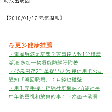
助找出病因。
【2010/01/17 元氣周報】
💪更多健康推薦
‧電風扇滿是灰塵？家事達人教1分鐘清
潔法 多加一物還能防髒汙附著
‧45歲男存2千萬提早退休 接信用卡公司
通知「淚回職場」：有錢也碰壁
‧用千元手機、拒絕社群網站 48歲社長
中年後重視和放棄的事：不為面子消費