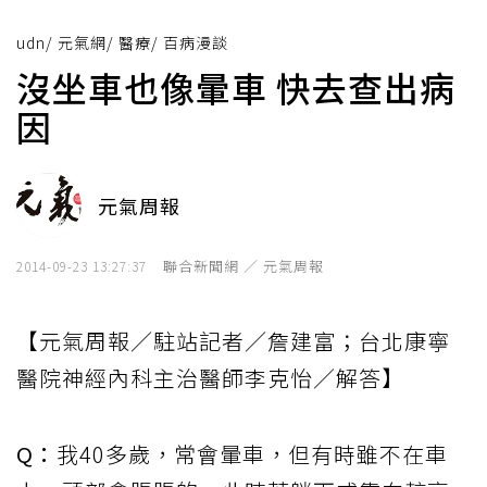
udn
/
元氣網
/
醫療
/
百病漫談
沒坐車也像暈車 快去查出病
因
元氣周報
聯合新聞網 ／ 元氣周報
2014-09-23 13:27:37
【元氣周報／駐站記者／詹建富；台北康寧
醫院神經內科主治醫師李克怡／解答】
Q：
我40多歲，常會暈車，但有時雖不在車