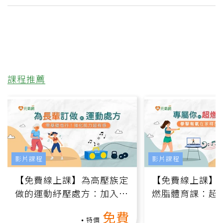
課程推薦
影片課程
影片課程
【免費線上課】為高壓族定
【免費線上課】
做的運動紓壓處方：加入行
燃脂體育課：超
動、增肌、互動元素，0基
氧」高壓族在家
免費
礎也能做！
負擔
特價