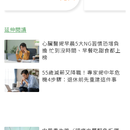
延伸閱讀
心臟醫揭早晨5大NG習慣恐增負
擔 忙到沒時間、早餐吃甜食都上
榜
55歲減薪又降職！專家揭中年危
機4步驟：退休前先重建這件事