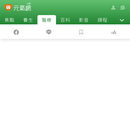
焦點
養生
醫療
百科
影音
課程
退休