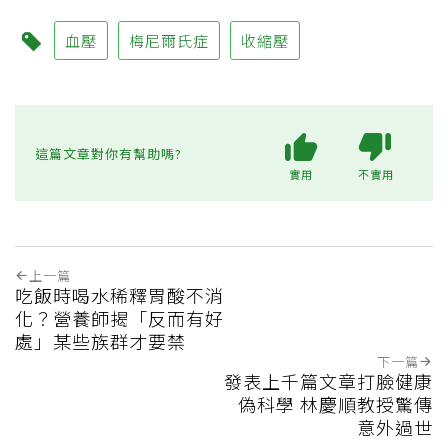
血壓
梅尼爾氏症
收縮壓
這篇文章對你有幫助嗎?
實用
不實用
上一篇
吃飯時喝水稀釋胃酸不消
化？營養師揭「反而有好
處」某些族群才要禁
下一篇
發表上千篇文章打臉健康
偽科學 林慶順教授驚傳
意外過世