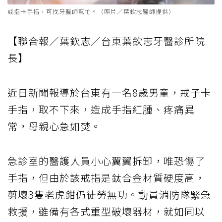
戒指卡手指，可找牙醫師幫忙。（照片／葉欽志醫師提供）
【聯合報／葉欽志／台東葉欽志牙醫診所院
長】
近日新聞報導於台東有一名8歲男童，戒子卡
手指，取不下來，造成手指紅腫、疼痛異
常，母親心急如焚。
急診室的醫護人員小心翼翼拆卸，唯恐傷了
手指，但由於該戒指是鈦合金材質硬度高，
剪壞3隻老虎鉗仍徒勞無功。動員消防隊緊急
救援，雖備有各式重型破壞器材，就如同以