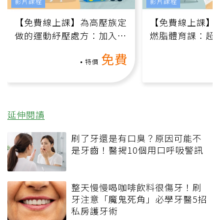
影片課程
影片課程
【免費線上課】為高壓族定
【免費線上課】
做的運動紓壓處方：加入行
燃脂體育課：超
動、增肌、互動元素，0基
氧」高壓族在家
免費
礎也能做！
負擔
特價
延伸閱讀
刷了牙還是有口臭？原因可能不
是牙齒！醫揭10個用口呼吸警訊
整天慢慢喝咖啡飲料很傷牙！刷
牙注意「魔鬼死角」必學牙醫5招
私房護牙術