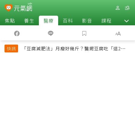
焦點
養生
醫療
百科
影音
課程
退休
「豆腐減肥法」月瘦好幾斤？醫揭豆腐吃「這2種最
快訊
好」，消脹氣有妙招