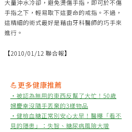
大量沖水冷卻，避免燙傷手指，即可於不傷
手指之下，輕易取下這要命的戒指。不過，
這精細的術式最好是藉由牙科醫師的巧手來
進行。
【2010/01/12 聯合報】
💪更多健康推薦
‧被認為無用的東西反幫了大忙！50歲
婦慶幸沒隨手丟棄的3樣物品
‧健檢血糖正常別安心太早！醫曝「看不
見的隱患」：失智、糖尿病風險大增