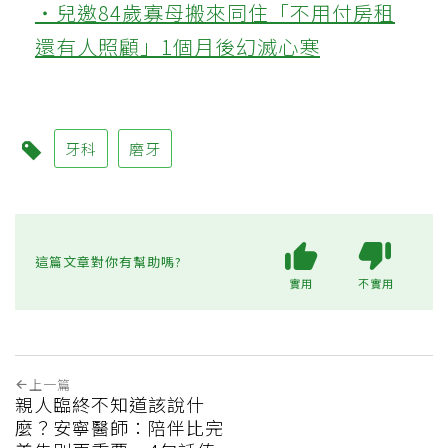
‧兒邀84歲寡母搬來同住「不用付房租
還有人照顧」1個月後幻滅心寒
牙科
磨牙
這篇文章對你有幫助嗎?
實用
不實用
上一篇
親人臨終不知道該說什
麼？安寧醫師：陪伴比完