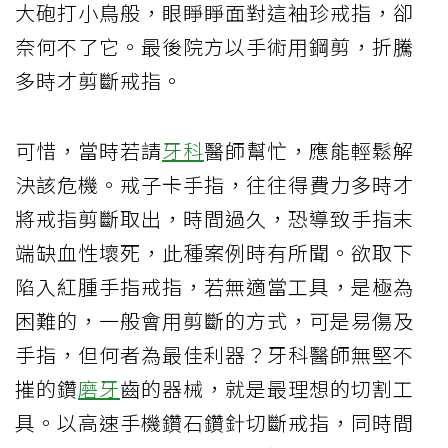
大砲打小鳥般，眼睜睜面對這袖珍戒指，卻
奈何不了它。最後院方以手術用鋼剪，折騰
多時才剪斷戒指。
可惜，當時若請
牙科
醫師幫忙，應能輕鬆解
決該危機。戒子卡手指，往往得費力多時才
將戒指剪斷取出，時間過久，恐導致手指末
端缺血性壞死，此種案例時有所聞。欲取下
陷入紅腫手指戒指，若無適當工具，是極為
困難的，一般會用剪斷的方式，可是易傷及
手指，但何者為最佳利器？牙科醫師無堅不
摧的鑽
磨牙
齒的器械，就是最理想的切割工
具。以高速手機鑽石鑽針切斷戒指，同時間