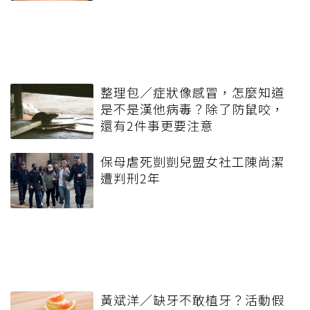
整理包／症狀像感冒，怎麼知道
是不是漢他病毒？除了防鼠咬，
還有2件事更要注意
保母虐死剴剴兒盟女社工陳尚潔
遭判刑2年
黃斌洋／缺牙不敢植牙？活動假