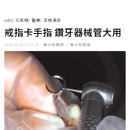
udn
/
元氣網
/
醫療
/
百病漫談
戒指卡手指 鑽牙器械管大用
聯合新聞網 ／ 聯合新聞網
2014-09-23 13:27:37