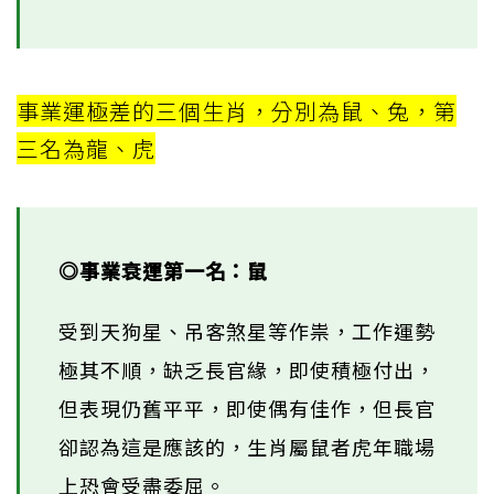
事業運極差的三個生肖，分別為鼠、兔，第
三名為龍、虎
◎事業衰運第一名：鼠
受到天狗星、吊客煞星等作祟，工作運勢
極其不順，缺乏長官緣，即使積極付出，
但表現仍舊平平，即使偶有佳作，但長官
卻認為這是應該的，生肖屬鼠者虎年職場
上恐會受盡委屈。