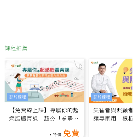
課程推薦
影片課程
影片課程
【免費線上課】專屬你的超
失智者與照顧者
燃脂體育課：超夯「拳擊有
讓專家用一根棍
氧」高壓族在家釋放壓力無
何逆轉退化大腦
免費
負擔
課）
特價