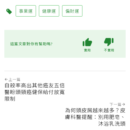
事業運
健康運
偏財運
這篇文章對你有幫助嗎?
實用
不實用
上一篇
自殺率高出其他癌友五倍
醫盼頭頸癌健保給付放寬
限制
下一篇
為何頭皮屑越來越多？皮
膚科醫提醒：別用肥皂、
沐浴乳洗頭