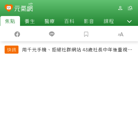
焦點
養生
醫療
百科
影音
課程
退休
用千元手機、拒絕社群網站 48歲社長中年後重視和
快訊
放棄的事：不為面子消費