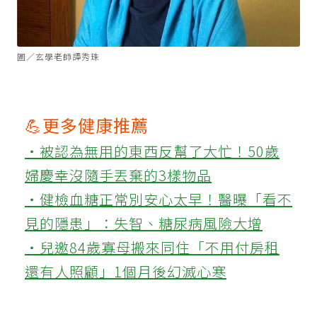
圖／玄學老師譚秀珠
💪更多健康推薦
‧被認為無用的東西反幫了大忙！50歲
婦慶幸沒隨手丟棄的3樣物品
‧健檢血糖正常別安心太早！醫曝「看不
見的隱患」：失智、糖尿病風險大增
‧兒邀84歲寡母搬來同住「不用付房租
還有人照顧」1個月後幻滅心寒