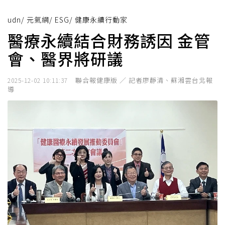
udn
/
元氣網
/
ESG
/
健康永續行動家
醫療永續結合財務誘因 金管
會、醫界將研議
聯合報健康版 ／ 記者廖靜清、蘇湘雲台北報
2025-12-02 10:11:37
導