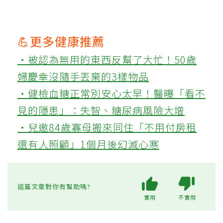
💪更多健康推薦
‧被認為無用的東西反幫了大忙！50歲
婦慶幸沒隨手丟棄的3樣物品
‧健檢血糖正常別安心太早！醫曝「看不
見的隱患」：失智、糖尿病風險大增
‧兒邀84歲寡母搬來同住「不用付房租
還有人照顧」1個月後幻滅心寒
這篇文章對你有幫助嗎?
實用
不實用