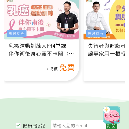
影片課程
影片課程
乳癌運動訓練入門4堂課 -
失智者與照顧者
伴你術後身心靈不卡關（線
讓專家用一根棍
上影音課）
何逆轉退化大腦
免費
課）
特價
健康報e報