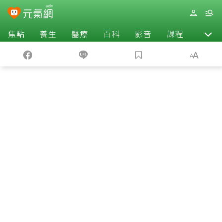
焦點
養生
醫療
百科
影音
課程
退休