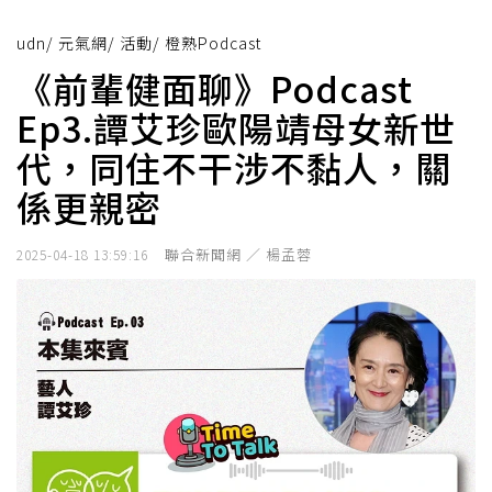
udn
/
元氣網
/
活動
/
橙熟Podcast
《前輩健面聊》Podcast
Ep3.譚艾珍歐陽靖母女新世
代，同住不干涉不黏人，關
係更親密
聯合新聞網 ／ 楊孟蓉
2025-04-18 13:59:16