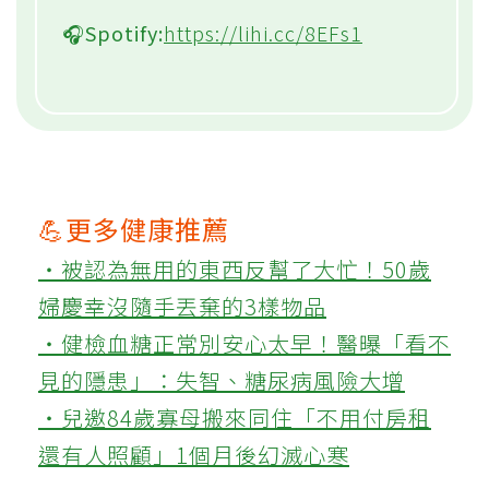
🎧Spotify:
https://lihi.cc/8EFs1
💪更多健康推薦
‧被認為無用的東西反幫了大忙！50歲
婦慶幸沒隨手丟棄的3樣物品
‧健檢血糖正常別安心太早！醫曝「看不
見的隱患」：失智、糖尿病風險大增
‧兒邀84歲寡母搬來同住「不用付房租
還有人照顧」1個月後幻滅心寒