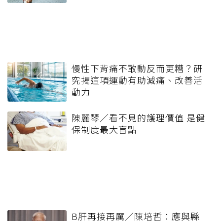
慢性下背痛不敢動反而更糟？研
究揭這項運動有助減痛、改善活
動力
陳麗琴／看不見的護理價值 是健
保制度最大盲點
B肝再接再厲／陳培哲：應與縣