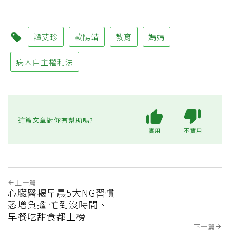
譚艾珍
歐陽靖
教育
媽媽
病人自主權利法
這篇文章對你有幫助嗎?
實用
不實用
上一篇
心臟醫揭早晨5大NG習慣
恐增負擔 忙到沒時間、
早餐吃甜食都上榜
下一篇