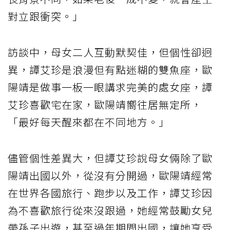
對立跟衝突。」
訪談中，母女二人互動默契佳，但個性卻迥
異，譚艾珍是浪漫但有點迷糊的雙魚座，歐
陽靖是做事一板一眼講求完美的處女座，譚
艾珍喜歡宅在家，歐陽靖嚮往居無定所，
「最好每天醒來都在不同地方。」
儘管個性差異大，但譚艾珍說母女倆除了歐
陽靖出國以外，從沒有分開過，歐陽靖經常
在世界各國旅行、跑步以及工作，譚艾珍因
為不喜歡旅行從來沒跟過，她經常鼓勵女兒
帶孫子出遊，甚至過年期間出國，讓她享受