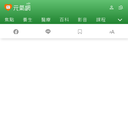
焦點
養生
醫療
百科
影音
課程
退休