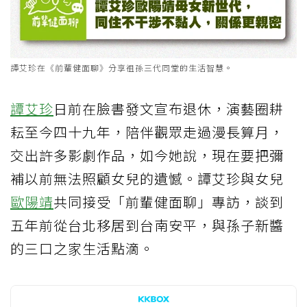
譚艾珍在《前輩健面聊》分享祖孫三代同堂的生活智慧。
譚艾珍
日前在臉書發文宣布退休，演藝圈耕
耘至今四十九年，陪伴觀眾走過漫長算月，
交出許多影劇作品，如今她說，現在要把彌
補以前無法照顧女兒的遺憾。譚艾珍與女兒
歐陽靖
共同接受「前輩健面聊」專訪，談到
五年前從台北移居到台南安平，與孫子新醬
的三口之家生活點滴。