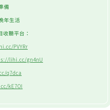
準備
受晚年生活
節目收聽平台：
ihi.cc/PVYRr
ps://lihi.cc/gn4nU
.cc/q7dca
i.cc/kE7OI