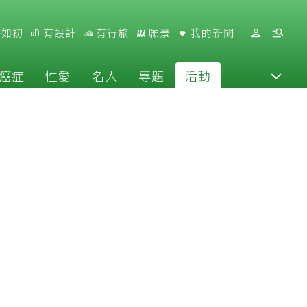
好如初
有設計
有行旅
願景
我的新聞
癌症
性愛
名人
專題
活動