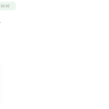
/
00:00
可
實
，