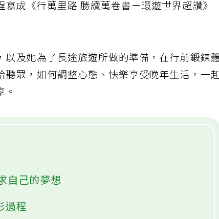
程寫成《行萬里路 勝讀萬卷書－環遊世界超讚》
，以及她為了長途旅遊所做的準備，在行前鍛鍊
給聽眾，如何調整心態、快樂享受晚年生活，一
享。
追求自己的夢想
精彩過程