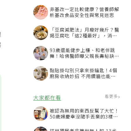
非基改一定比較健康？營養師解
析基改食品安全性與常見迷思
「豆腐減肥法」月瘦好幾斤？醫
體
揭豆腐吃「這2種最好」，消脹
氣有妙招
起
93歲還能健步上樓、和老伴跳
舞！哈佛醫師曝父親長壽秘訣：
沒吃保健品也不追養生潮
黏貼掛勾別只拿來掛鑰匙！4個
廚房收納妙招 不用鑽牆也能省
空間
看更多
大家都在看
被認為無用的東西反幫了大忙！
50歲婦慶幸沒隨手丟棄的3樣物
品