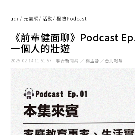
udn
/
元氣網
/
活動
/
橙熟Podcast
《前輩健面聊》Podcast E
一個人的壯遊
2025-02-14 11:51:57
聯合新聞網 ／ 楊孟蓉 ／台北報導