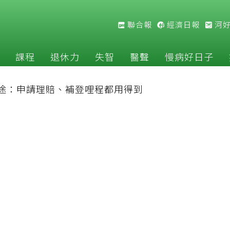
聯合報
經濟日報
河
課程
退休力
失智
醫聲
慢病好日子
途：申請理賠、補登哩程都用得到