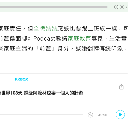
00:00
家庭責任，但
全職媽媽
應該也要跟上班族一樣，
健面聊》Podcast邀請
家庭教育
專家、生活
深家庭主婦的「前輩」身分，談她翻轉傳統印象