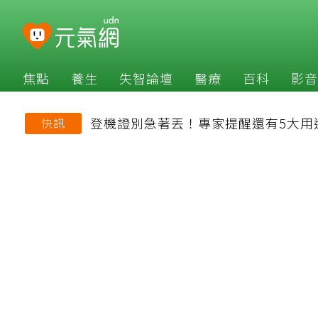
焦點
養生
失智論壇
醫療
百科
影音
登機證別急著丟！專家提醒還有5大用
快訊