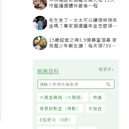
坪林獨居老翁離世無人知 13犬
守屋護遺體伴最後一程
先生走了，太太可以續領勞保年
金嗎？專家揭遺屬年金怎麼領，
看順位還要看資格
15歲經營之神3.9億暴富落幕 麥
克風少年蘇友謙：每天領700元
過日子
看更多
疾病百科
大腸直腸癌（大腸癌）
痔瘡
骨質疏鬆症（骨鬆）
失智症
B型肝炎（B肝）