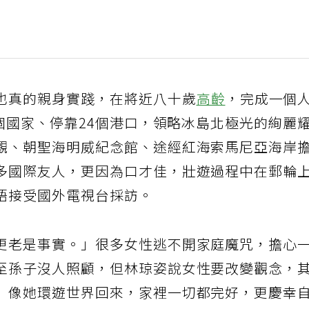
也真的親身實踐，在將近八十歲
高齡
，完成一個
1個國家、停靠24個港口，領略冰島北極光的絢麗
觀、朝聖海明威紀念館、途經紅海索馬尼亞海岸
多國際友人，更因為口才佳，壯遊過程中在郵輪
語接受國外電視台採訪。
更老是事實。」很多女性逃不開家庭魔咒，擔心
至孫子沒人照顧，但林琼姿說女性要改變觀念，
」像她環遊世界回來，家裡一切都完好，更慶幸