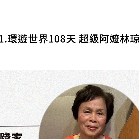
p1.環遊世界108天 超級阿嬤林