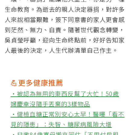
生命教育。為逝去的親人決定器捐，對許多
人來說相當艱難，簽下同意書的家人更會感
到茫然、無力、自責。隨著世代觀念轉變，
吳貞瑩呼籲，迎向生命終點前，好好告知家
人最後的決定，人生代辦清單自己作主。
💪更多健康推薦
‧被認為無用的東西反幫了大忙！50歲
婦慶幸沒隨手丟棄的3樣物品
‧健檢血糖正常別安心太早！醫曝「看不
見的隱患」：失智、糖尿病風險大增
‧兒邀84歲寡母搬來同住「不用付房租