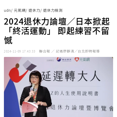
udn
/
元氣網
/
退休力
/
退休力檢測
2024退休力論壇／日本掀起
「終活運動」 即起練習不留
憾
聯合報 ／ 記者廖靜清／台北即時報導
2024-11-09 17:43:33