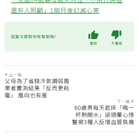
還有人照顧」1個月後幻滅心寒
這篇文章對你有幫助嗎?
實用
不實用
上一篇
父母為了省錢冷氣調弱風
業者實測結果「反而更耗
電」 風向也有差
下一篇
60歲男每天起床「喝一
杯熱開水」卻頭暈心悸
醫揭3種人反增血管負擔