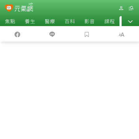
焦點
養生
醫療
百科
影音
課程
退休