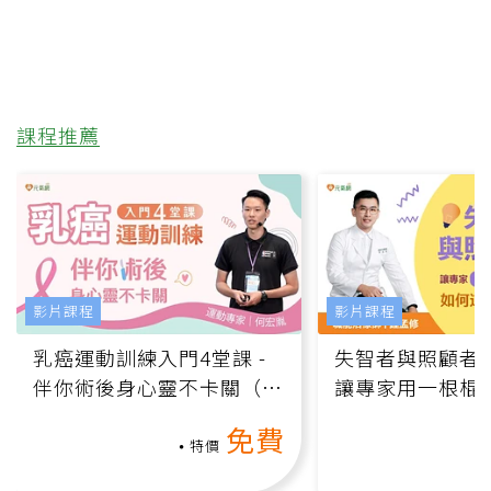
課程推薦
影片課程
影片課程
乳癌運動訓練入門4堂課 -
失智者與照顧者
伴你術後身心靈不卡關（線
讓專家用一根棍
上影音課）
何逆轉退化大腦
免費
課）
特價