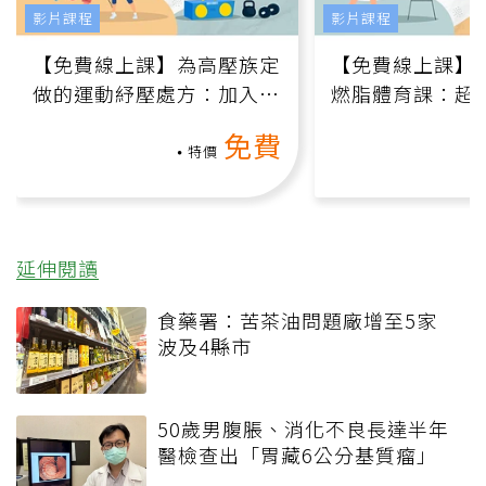
影片課程
影片課程
【免費線上課】為高壓族定
【免費線上課】
做的運動紓壓處方：加入行
燃脂體育課：超
動、增肌、互動元素，0基
氧」高壓族在家
免費
礎也能做！
負擔
特價
延伸閱讀
食藥署：苦茶油問題廠增至5家
波及4縣市
50歲男腹脹、消化不良長達半年
醫檢查出「胃藏6公分基質瘤」