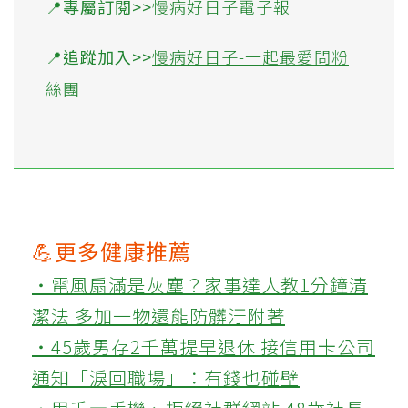
📍專屬訂閱>>
慢病好日子電子報
📍追蹤加入>>
慢病好日子-一起最愛問粉
絲團
💪更多健康推薦
‧電風扇滿是灰塵？家事達人教1分鐘清
潔法 多加一物還能防髒汙附著
‧45歲男存2千萬提早退休 接信用卡公司
通知「淚回職場」：有錢也碰壁