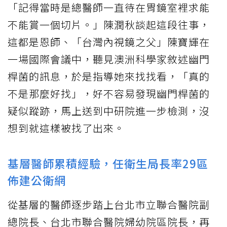
「記得當時是總醫師一直待在胃鏡室裡求能
不能賞一個切片。」陳潤秋談起這段往事，
這都是恩師、「台灣內視鏡之父」陳寶輝在
一場國際會議中，聽見澳洲科學家敘述幽門
桿菌的訊息，於是指導她來找找看，「真的
不是那麼好找」，好不容易發現幽門桿菌的
疑似蹤跡，馬上送到中研院進一步檢測，沒
想到就這樣被找了出來。
基層醫師累積經驗，任衛生局長率29區
佈建公衛網
從基層的醫師逐步踏上台北市立聯合醫院副
總院長、台北市聯合醫院婦幼院區院長，再