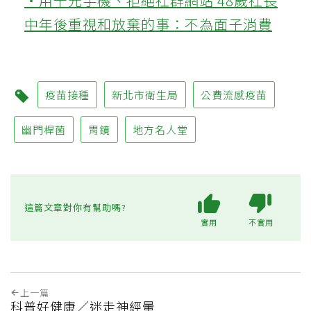
‧用千元手機、拒絕社群網站 48歲社長
中年後重視和放棄的事：不為面子消費
疫苗接種
新北市衛生局
公費流感疫苗
幽門桿菌
胃鏡
地方名人堂
這篇文章對你有幫助嗎?
實用
不實用
上一篇
科普好健康／迷走神經暈