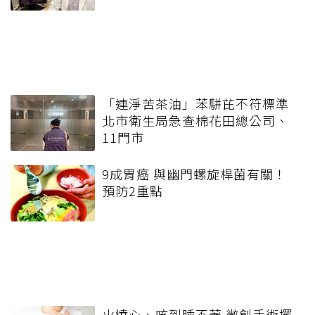
「連淨苦茶油」苯駢芘不符標準
北市衛生局急查棉花田總公司、
11門市
9成胃癌 與幽門螺旋桿菌有關！
預防2重點
火燒心、咳到睡不著 微創手術擺