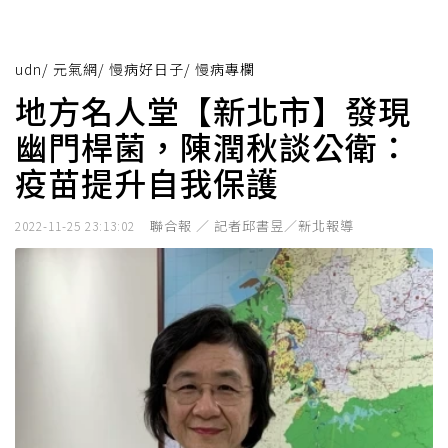
udn
/
元氣網
/
慢病好日子
/
慢病專欄
地方名人堂【新北市】發現
幽門桿菌，陳潤秋談公衛：
疫苗提升自我保護
聯合報 ／ 記者邱書昱／新北報導
2022-11-25 23:13:02