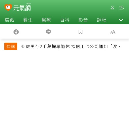
焦點
養生
醫療
百科
影音
課程
退休
45歲男存2千萬提早退休 接信用卡公司通知「淚回
快訊
職場」：有錢也碰壁