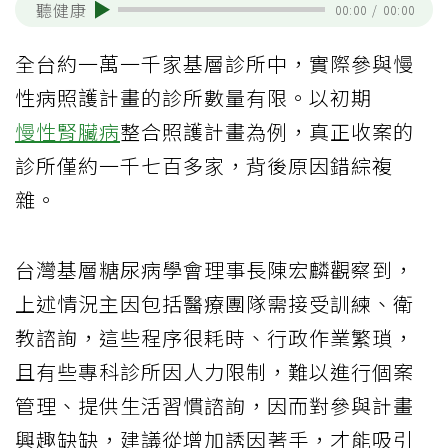
聽健康
00:00
/
00:00
全台約一萬一千家基層診所中，實際參與慢
性病照護計畫的診所數量有限。以初期
慢性腎臟病
整合照護計畫為例，真正收案的
診所僅約一千七百多家，背後原因錯綜複
雜。
台灣基層糖尿病學會理事長陳宏麟觀察到，
上述情況主因包括醫療團隊需接受訓練、衛
教諮詢，這些程序很耗時、行政作業繁瑣，
且有些專科診所因人力限制，難以進行個案
管理、提供生活習慣諮詢，因而對參與計畫
興趣缺缺，建議從增加誘因著手，才能吸引