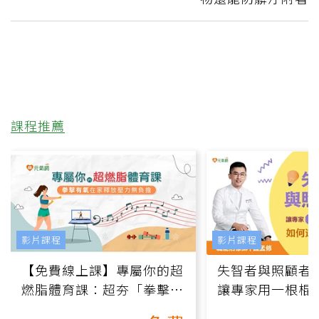
課程推薦
影片課程
影片課程
【免費線上課】專屬你的超
失智者與照顧者
燃脂體育課：超夯「拳擊有
讓專家用一根棍
氧」高壓族在家釋放壓力無
何逆轉退化大腦