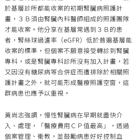
於基層診所都能收案的初期腎臟病照護計
畫，３Ｂ須由腎臟內科醫師組成的照護團隊
才能收案。他分享在基層常遇到３Ｂ的患
者，腎絲球過濾率（eGFR）低於普遍基層能
收案的標準，但個案不願意接受轉診到腎臟
專科，或是腎臟專科診所沒有加入計畫，若
又因沒有糖尿病等合併症而遭排除於相關照
護計畫之外，就可能形成醫療照護空窗，這
群病患也應予以重視。
黃尚志強調，慢性腎臟病在早期就盡快介
入、處理，「醫療費用ＣＰ值最高」，透過
個案管理、衛教，並鼓勵病患好好控制血