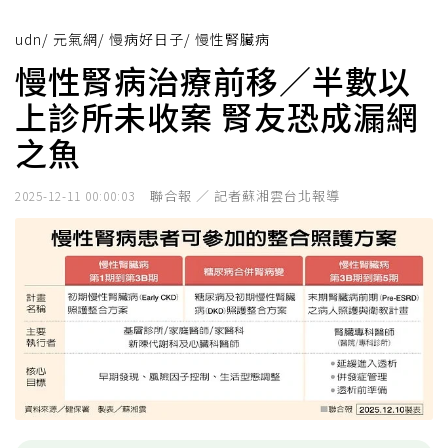
udn
/
元氣網
/
慢病好日子
/
慢性腎臟病
慢性腎病治療前移／半數以
上診所未收案 腎友恐成漏網
之魚
聯合報 ／ 記者蘇湘雲台北報導
2025-12-11 00:00:03