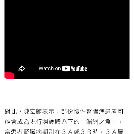
對此，陳宏麟表示，部份慢性腎臟病患者可
能會成為現行照護體系下的「漏網之魚」，
當患者腎臟病期別在３Ａ或３Ｂ時，３Ａ屬