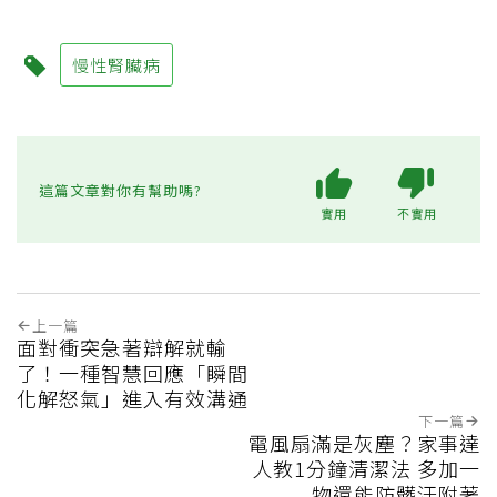
慢性腎臟病
這篇文章對你有幫助嗎?
實用
不實用
上一篇
面對衝突急著辯解就輸
了！一種智慧回應「瞬間
化解怒氣」進入有效溝通
下一篇
電風扇滿是灰塵？家事達
人教1分鐘清潔法 多加一
物還能防髒汙附著