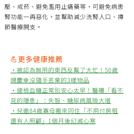
壓、戒菸、避免濫用止痛藥等，可避免病患
腎功能一再惡化，並幫助減少洗腎人口、撙
節醫療開支。
💪更多健康推薦
‧被認為無用的東西反幫了大忙！50歲
婦慶幸沒隨手丟棄的3樣物品
‧健檢血糖正常別安心太早！醫曝「看不
見的隱患」：失智、糖尿病風險大增
‧兒邀84歲寡母搬來同住「不用付房租
還有人照顧」1個月後幻滅心寒