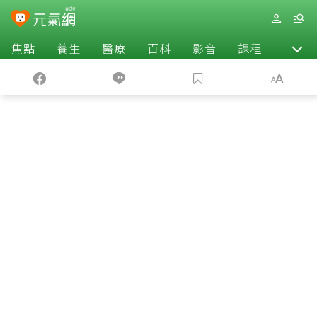
焦點
養生
醫療
百科
影音
課程
退休