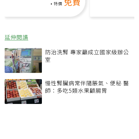
免費
負擔
課）
特價
延伸閱讀
防治洗腎 專家籲成立國家級辦公
室
慢性腎臟病常伴隨脹氣、便秘 醫
師：多吃5類水果顧腸胃