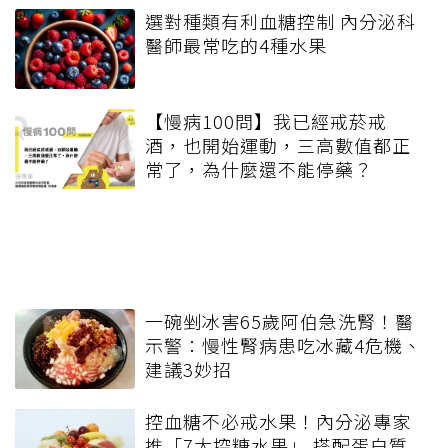
選對種類有利血糖控制 內分泌科
醫師最常吃的4種水果
【慢病100問】我已經戒菸戒
酒，也開始運動，三高數值都正
常了，為什麼還不能停藥？
一碗剉冰害65歲阿伯急洗腎！醫
示警：慢性腎病患吃冰藏4危機、
建議3妙招
控血糖不必戒水果！內分泌專家
推「7大控糖水果」 搭配蛋白質