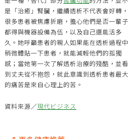
是一種「替代」部分
腎臟功能
的方法，並不
是「治癒」腎臟，繼續透析不代表會好轉，
很多患者被焦慮折磨，擔心他們是否一輩子
都得與機器設備為伍，以及自己還能活多
久。她呼籲患者的親人如果能在透析過程中
稍微體貼一下患者，就能減輕他們的孤獨
感；當她第一次了解透析治療的殘酷，並看
到丈夫從不抱怨，就此意識到透析患者最大
的痛苦是來自心理上的苦。
資料來源／
現代ビジネス