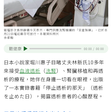
衛福部次長林靜儀今天表示，專門供應洗腎機構的「安星製藥」，已於本
月22日確認庫存可放行。本報資料照片
余承翰
聽健康
00:00
/
00:00
日本小說家堀川惠子目睹丈夫林新氏10多年
來接受
血液透析
（
洗腎
）、腎臟移植和再透
析的療程，她伴在身邊一切看在眼裡，出版
了一本實錄書籍「停止透析的那天」（透析
を止めた日），揭露透析患者的心酸歷程。