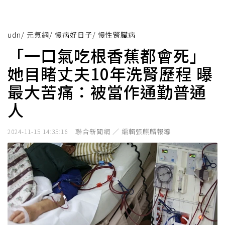
udn
/
元氣網
/
慢病好日子
/
慢性腎臟病
「一口氣吃根香蕉都會死」
她目睹丈夫10年洗腎歷程 曝
最大苦痛：被當作通勤普通
人
聯合新聞網 ／ 編輯張麒麟報導
2024-11-15 14:35:16