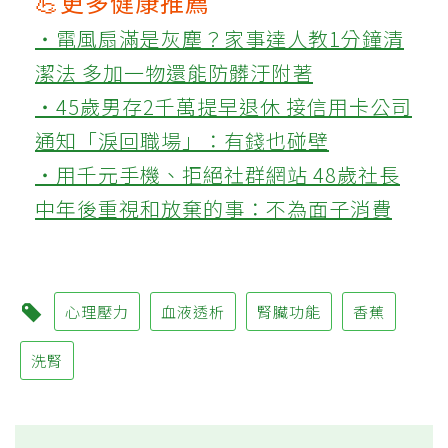
💪更多健康推薦
‧電風扇滿是灰塵？家事達人教1分鐘清
潔法 多加一物還能防髒汙附著
‧45歲男存2千萬提早退休 接信用卡公司
通知「淚回職場」：有錢也碰壁
‧用千元手機、拒絕社群網站 48歲社長
中年後重視和放棄的事：不為面子消費
心理壓力
血液透析
腎臟功能
香蕉
洗腎