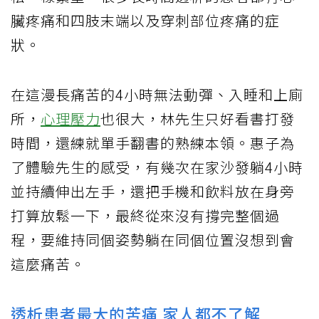
臟疼痛和四肢末端以及穿刺部位疼痛的症
狀。
在這漫長痛苦的4小時無法動彈、入睡和上廁
所，
心理壓力
也很大，林先生只好看書打發
時間，還練就單手翻書的熟練本領。惠子為
了體驗先生的感受，有幾次在家沙發躺4小時
並持續伸出左手，還把手機和飲料放在身旁
打算放鬆一下，最終從來沒有撐完整個過
程，要維持同個姿勢躺在同個位置沒想到會
這麼痛苦。
透析患者最大的苦痛 家人都不了解