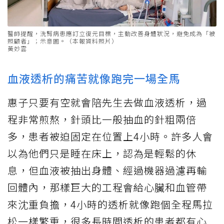
醫師提醒，洗腎病患應訂立復元目標，主動改善身體狀況，避免成為「被
照顧者」；示意圖。（本報資料照片）
黃妙雲
血液透析的痛苦就像跑完一場全馬
惠子只要有空就會陪先生去做血液透析，過
程非常煎熬，針頭比一般抽血的針粗兩倍
多，患者被迫固定在位置上4小時。許多人會
以為他們只是睡在床上，認為是輕鬆的休
息，但血液被抽出身體、經過機器過濾再輸
回體內，那樣巨大的工程會給心臟和血管帶
來沈重負擔，4小時的透析就像跑個全程馬拉
松一樣繁重，很多長時間透析的患者都有心