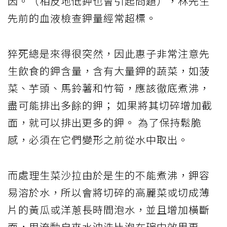
因。（相反地低鉀也會引起問題），林先生
先前的血液檢查鉀量經常超標。
猝死總是來得很突然，因此惠子非常注意先
生飲食的鉀含量，含有大量鉀的蔬菜，如菠
菜、芋頭、馬鈴薯和竹筍，應該徹底煮沸，
盡可能排出多餘的鉀； 如果將其切碎增加截
面，就可以排出更多的鉀。 為了保持鬆脆
感，必須在它們變形之前從水中取出。
而處理生菜沙拉由於是生的不能煮沸，鉀容
易溶於水，所以會將切碎的高麗菜或切成薄
片的黃瓜或洋蔥長時間泡水，並且增加橫斷
面，用流動自來水沖洗比泡在碗中效果更