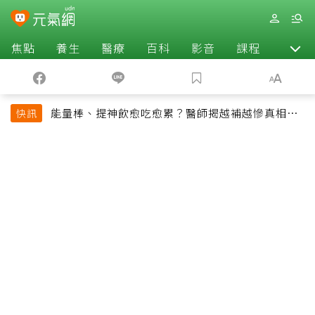
焦點
養生
醫療
百科
影音
課程
退休
能量棒、提神飲愈吃愈累？醫師揭越補越慘真相：
快訊
恐欠下疲勞債