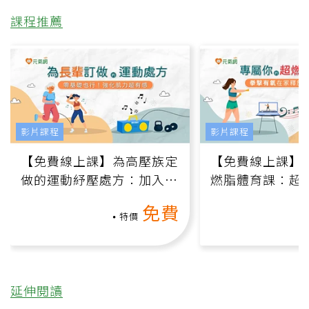
課程推薦
影片課程
影片課程
【免費線上課】為高壓族定
【免費線上課】
做的運動紓壓處方：加入行
燃脂體育課：超
動、增肌、互動元素，0基
氧」高壓族在家
免費
礎也能做！
負擔
特價
延伸閱讀