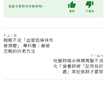
這篇文章對你有幫助嗎?
實用
不實用
上一篇
睡眠不足「血管如擰抹布
被擠壓」 專科醫：最被
忽略的抗老方法
下一篇
吃飯時喝水稀釋胃酸不消
化？營養師揭「反而有好
處」某些族群才要禁