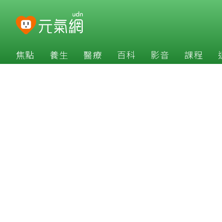
焦點
養生
醫療
百科
影音
課程