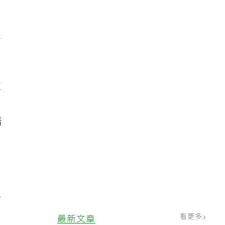
生
陪
討
觀
看更多
最新文章