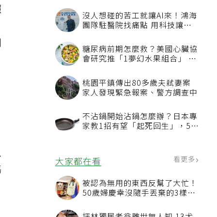
照
沒人想碰的苦工就讓AI來！鴻海
團隊駐醫院找痛點 用科技讓醫
療更有溫度
制
糖尿病前期怎麼救？美國心臟協
會研究推「1夢幻水果組合」 酪
梨加它改善血管功能
桃園平鎮傳出80多歲夫弒妻案
家人發現緊急報案、警方調查中
，
不沾鍋開始沾鍋怎麼辦？日本專
家教1招有望「起死回生」，5情
況該換新
以
看更多
大家都在看
傷
被認為無用的東西反幫了大忙！
50歲婦慶幸沒隨手丟棄的3樣物
品