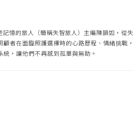
智•時空記憶的旅人（簡稱失智旅人）主編陳韻如，從
照顧者在面臨照護選擇時的心路歷程、情緒挑戰
系統，讓他們不再感到孤單與無助。