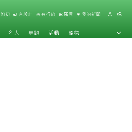
好如初
有設計
有行旅
願景
我的新聞
名人
專題
活動
寵物