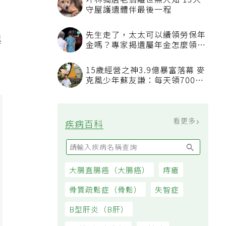
坪林獨居老翁離世無人知 13犬
，
守屋護遺體伴最後一程
先生走了，太太可以續領勞保年
與
金嗎？專家揭遺屬年金怎麼領，
看順位還要看資格
15歲經營之神3.9億暴富落幕 麥
克風少年蘇友謙：每天領700元
過日子
看更多
疾病百科
大腸直腸癌（大腸癌）
痔瘡
骨質疏鬆症（骨鬆）
失智症
B型肝炎（B肝）