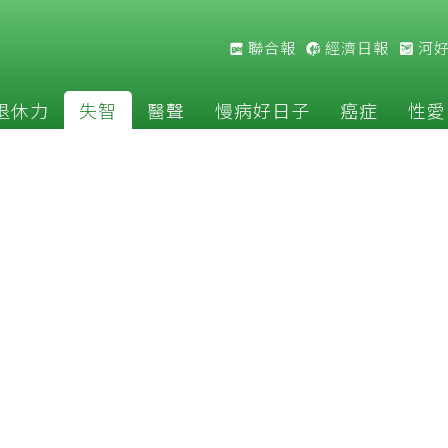
聯合報
經濟日報
河
退休力
失智
醫聲
慢病好日子
癌症
性愛