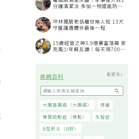
入
方法
吃飯時喝水稀釋胃酸不消化？營
養師揭「反而有好處」某些族群
才要禁
發表上千篇文章打臉健康偽科學
林慶順教授驚傳意外過世
看
45歲男存2千萬提早退休 接信用
卡公司通知「淚回職場」：有錢
」
也碰壁
看更多
大家都在看
牙
被認為無用的東西反幫了大忙！
50歲婦慶幸沒隨手丟棄的3樣物
品
直
電風扇滿是灰塵？家事達人教1
分鐘清潔法 多加一物還能防髒
汙附著