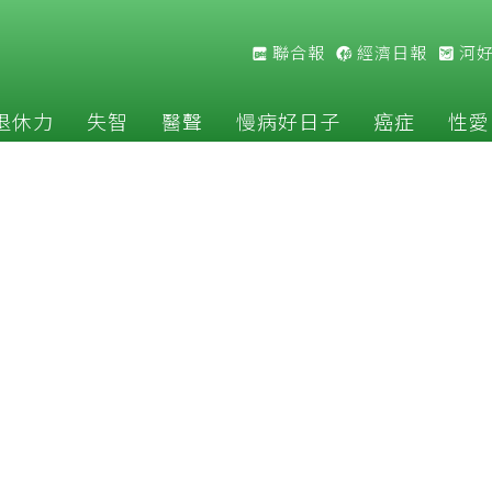
聯合報
經濟日報
河
退休力
失智
醫聲
慢病好日子
癌症
性愛