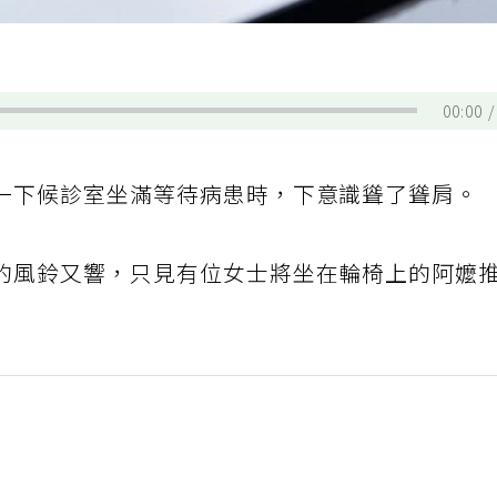
00:00
一下候診室坐滿等待病患時，下意識聳了聳肩。
的風鈴又響，只見有位女士將坐在輪椅上的阿嬤