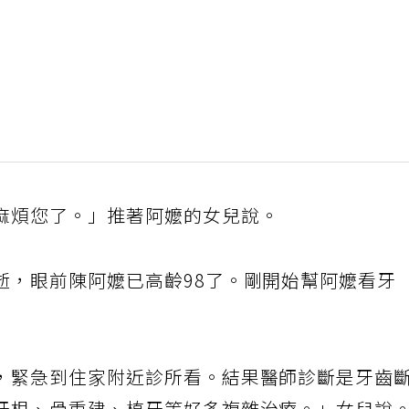
麻煩您了。」推著阿嬤的女兒說。
逝，眼前陳阿嬤已高齡98了。剛開始幫阿嬤看牙
，緊急到住家附近診所看。結果醫師診斷是牙齒