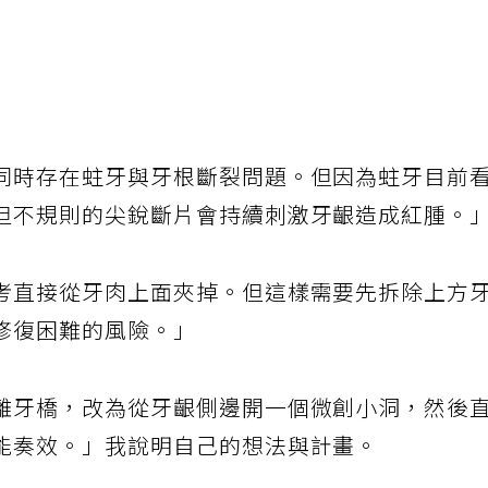
嬤做些什麼，達成最佳風險控管呢？」我再度陷
同時存在蛀牙與牙根斷裂問題。但因為蛀牙目前
但不規則的尖銳斷片會持續刺激牙齦造成紅腫。
考直接從牙肉上面夾掉。但這樣需要先拆除上方
修復困難的風險。」
離牙橋，改為從牙齦側邊開一個微創小洞，然後
能奏效。」我說明自己的想法與計畫。