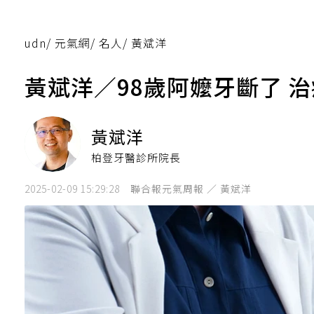
udn
/
元氣網
/
名人
/
黃斌洋
黃斌洋／98歲阿嬤牙斷了 
黃斌洋
柏登牙醫診所院長
2025-02-09 15:29:28
聯合報元氣周報 ／ 黃斌洋