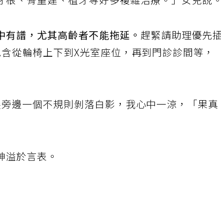
牙根、骨重建、植牙等好多複雜治療。」女兒說
中有譜，尤其高齡者不能拖延。
趕緊請助理優先
包含從輪椅上下到X光室座位，再到門診診間等，
尖旁邊一個不規則剝落白影，我心中一涼，「果真
神溢於言表。