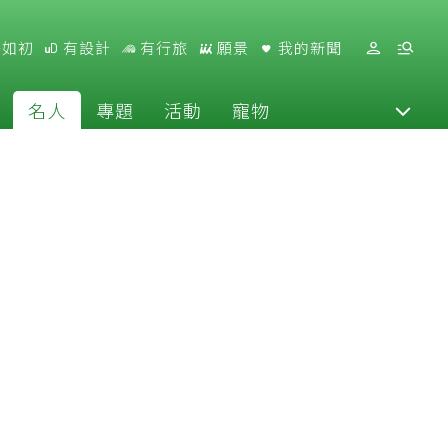
好如初
有設計
有行旅
願景
我的新聞
名人
專題
活動
寵物