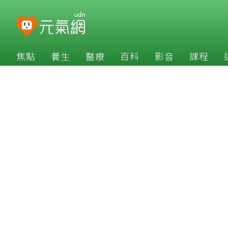
焦點
養生
醫療
百科
影音
課程