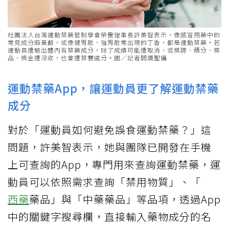
社團法人台灣運動禁藥管制學會榮譽理事長許美智表示，像感冒用藥中的
常見成分麻黃鹼，或像健胃散、強胃散常出現的丁香，都是運動禁藥。若
運動員遭驗出體內有禁藥成分，除了成績可能遭取消，或獎牌、積分、獎
品、獎金遭沒收，也會遭禁賽處分。圖／記者閻廣聖攝
運動禁藥App，讓運動員更了解運動禁藥
成分
對於「運動員如何避免誤食運動禁藥？」這
問題，許美智表示，她與團隊已開發在手機
上可查詢的App，專門用來查詢運動禁藥，運
動員可以依照需求查詢「禁用物質」、「
西藥
藥品」與「中藥藥品」等品項，透過App
中的關鍵字搜尋欄，直接輸入藥物成分的名