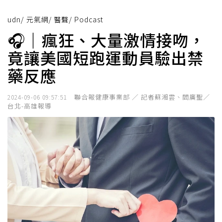
udn
/
元氣網
/
醫聲
/
Podcast
🎧｜瘋狂、大量激情接吻，
竟讓美國短跑運動員驗出禁
藥反應
聯合報健康事業部 ／ 記者蘇湘雲、閻廣聖／
2024-09-06 09:57:51
台北-高雄報導