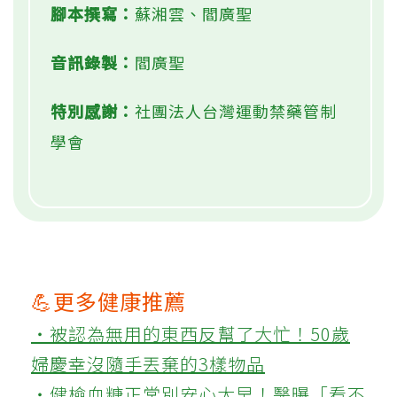
腳本撰寫：
蘇湘雲、閻廣聖
音訊錄製：
閻廣聖
特別感謝：
社團法人台灣運動禁藥管制
學會
💪更多健康推薦
‧被認為無用的東西反幫了大忙！50歲
婦慶幸沒隨手丟棄的3樣物品
‧健檢血糖正常別安心太早！醫曝「看不