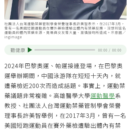
社團法人台灣運動禁藥管制學會榮譽理事長許美智表示，在2017年3月，
曾有一名美國短跑運動員在賽外藥檢遭驗出體內有禁藥反應，沒想到這名
運動員的體內禁藥來源，竟是與女友曾大量、激情接吻所造成。示意圖／
ingimage
聽健康
00:00
/
00:00
2024年巴黎奧運、帕運接連登場，在巴黎奧
運舉辦期間，中國泳游隊在短短十天內，就
遭藥檢近200次而造成話題。事實上，運動禁
藥議題非常複雜。高雄醫學大學
運動醫學
系
教授、社團法人台灣運動禁藥管制學會榮譽
理事長許美智舉例，在2017年3月，曾有一名
美國短跑運動員在賽外藥檢遭驗出體內有禁