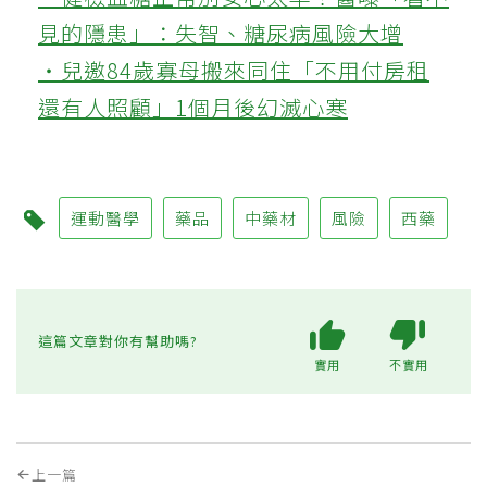
見的隱患」：失智、糖尿病風險大增
‧兒邀84歲寡母搬來同住「不用付房租
還有人照顧」1個月後幻滅心寒
運動醫學
藥品
中藥材
風險
西藥
這篇文章對你有幫助嗎?
實用
不實用
上一篇