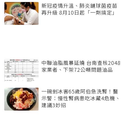
新冠疫情升溫、肺炎鏈球菌疫苗
再升級 8月10日起「一劑搞定」
中聯油脂風暴延燒 台南查核2048
家業者、下架72公噸問題油品
一碗剉冰害65歲阿伯急洗腎！醫
示警：慢性腎病患吃冰藏4危機、
建議3妙招