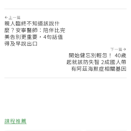
上一篇
親人臨終不知道該說什
麼？安寧醫師：陪伴比完
美告別更重要，4句話值
得及早說出口
下一篇
開始健忘別輕忽！ 40歲
起就該防失智 2成國人帶
有阿茲海默症相關基因
課程推薦