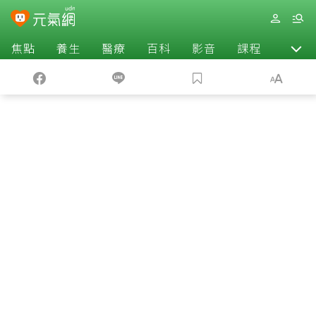
焦點
養生
醫療
百科
影音
課程
退休