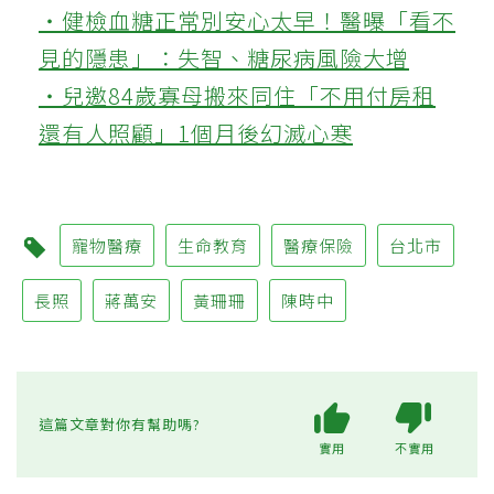
‧健檢血糖正常別安心太早！醫曝「看不
見的隱患」：失智、糖尿病風險大增
‧兒邀84歲寡母搬來同住「不用付房租
還有人照顧」1個月後幻滅心寒
寵物醫療
生命教育
醫療保險
台北市
長照
蔣萬安
黃珊珊
陳時中
這篇文章對你有幫助嗎?
實用
不實用