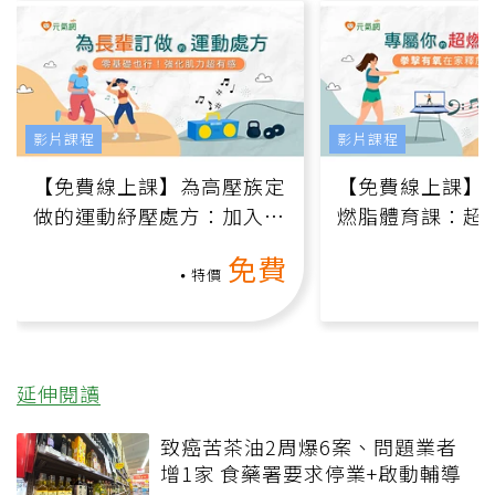
影片課程
影片課程
【免費線上課】為高壓族定
【免費線上課】
做的運動紓壓處方：加入行
燃脂體育課：超
動、增肌、互動元素，0基
氧」高壓族在家
免費
礎也能做！
負擔
特價
延伸閱讀
致癌苦茶油2周爆6案、問題業者
增1家 食藥署要求停業+啟動輔導