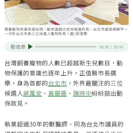
隨著動物保護意識抬頭，動保議題也成為競選政見，台北市議員楊靜宇一
一分析台北市長三位候選人寵物政見。圖/劉濡慧
聽健康
00:00
/
00:00
台灣飼養寵物的人數已超越新生兒數目，動
物保護的意識也逐年上升，正值縣市長選
舉，身為首都的
台北市
，外界最關注的三位
候選人
蔣萬安
、
黃珊珊
、
陳時中
紛紛拋出動
保政見。
執業超過30年的獸醫師、同為台北市議員的