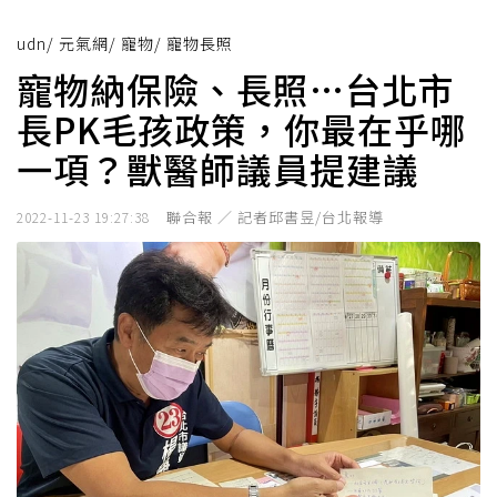
udn
/
元氣網
/
寵物
/
寵物長照
寵物納保險、長照…台北市
長PK毛孩政策，你最在乎哪
一項？獸醫師議員提建議
聯合報 ／ 記者邱書昱/台北報導
2022-11-23 19:27:38