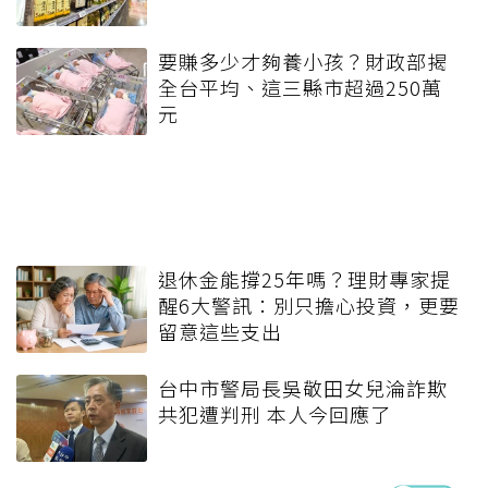
要賺多少才夠養小孩？財政部揭
全台平均、這三縣市超過250萬
元
退休金能撐25年嗎？理財專家提
醒6大警訊：別只擔心投資，更要
留意這些支出
台中市警局長吳敬田女兒淪詐欺
共犯遭判刑 本人今回應了