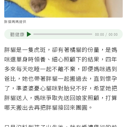
胖貓媽媽提供
聽健康
00:00
/
00:00
胖貓是一隻虎斑，卻有著橘貓的份量，是媽
咪還單身時領養、細心照顧下的結果，四年
多來每天吃睡一起不離不棄，即便媽咪遇到
爸比，她也帶著胖貓一起搬過去，直到懷孕
了，準婆婆憂心貓咪對胎兒不好，希望她把
胖貓送人，媽咪爭取先送回娘家照顧，打算
哪天搬出去再把胖貓接回來團圓。