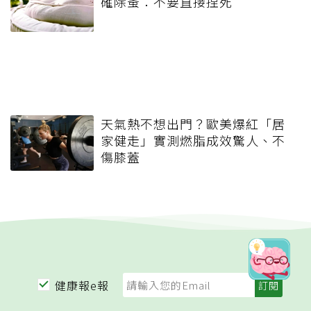
確除蚤：不要直接捏死
天氣熱不想出門？歐美爆紅「居
家健走」實測燃脂成效驚人、不
傷膝蓋
健康報e報