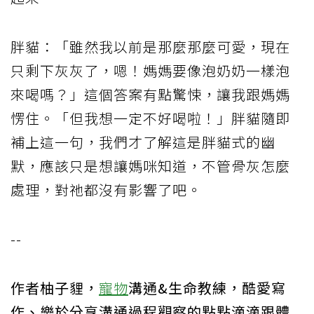
胖貓：「雖然我以前是那麼那麼可愛，現在
只剩下灰灰了，嗯！媽媽要像泡奶奶一樣泡
來喝嗎？」這個答案有點驚悚，讓我跟媽媽
愣住。「但我想一定不好喝啦！」胖貓隨即
補上這一句，我們才了解這是胖貓式的幽
默，應該只是想讓媽咪知道，不管骨灰怎麼
處理，對祂都沒有影響了吧。
--
作者柚子貍，
寵物
溝通&生命教練，酷愛寫
作、樂於分享溝通過程觀察的點點滴滴跟體