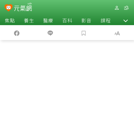
焦點
養生
醫療
百科
影音
課程
退休