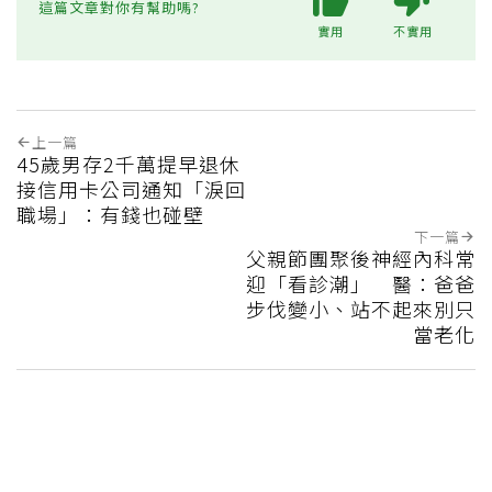
這篇文章對你有幫助嗎?
實用
不實用
上一篇
45歲男存2千萬提早退休
接信用卡公司通知「淚回
職場」：有錢也碰壁
下一篇
父親節團聚後神經內科常
迎「看診潮」 醫：爸爸
步伐變小、站不起來別只
當老化