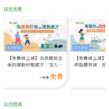
課程推薦
影片課程
影片課程
【免費線上課】為高壓族定
【免費線上課】
做的運動紓壓處方：加入行
燃脂體育課：超
動、增肌、互動元素，0基
氧」高壓族在家
免費
礎也能做！
負擔
特價
延伸閱讀