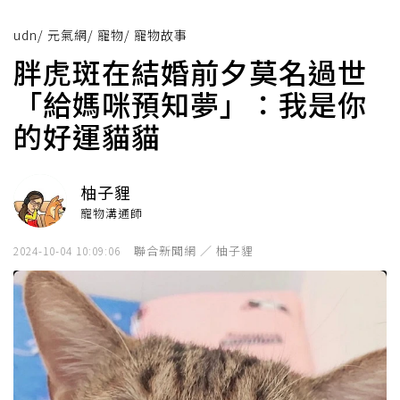
udn
/
元氣網
/
寵物
/
寵物故事
胖虎斑在結婚前夕莫名過世
「給媽咪預知夢」：我是你
的好運貓貓
柚子貍
寵物溝通師
聯合新聞網 ／ 柚子貍
2024-10-04 10:09:06