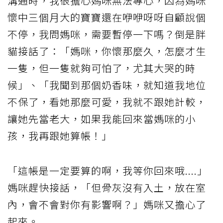
溝通時，我很擔心媽咪無法專心，因為媽咪
懷中三個月大的寶寶還在咿咿呀呀自顧說個
不停，我問媽咪，需要暫停一下嗎？倒是胖
貓接話了：「媽咪，你懷那麼久，怎麼才生
一隻，但一隻就夠可怕了，尤其大哭的時
候」、「我聞到那個奶香味，就知道我地位
不保了，看她那麼可愛，我就不跟她計較，
讓她先當老大，如果我能回來當媽咪的小
孩，我再跟她算帳！」
「這帳是一定要算的啊，我等你回來哦....」
媽咪趕快接話，「但骨灰沒有入土，放在室
內，會不會對你有影響啊？」媽咪又擔心了
起來。