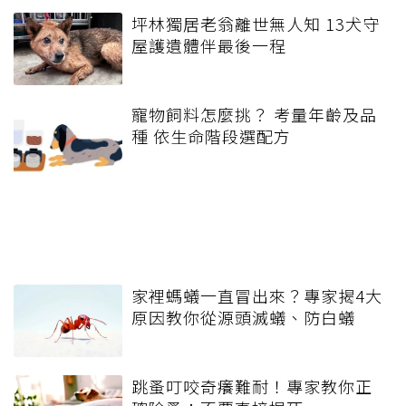
坪林獨居老翁離世無人知 13犬守
屋護遺體伴最後一程
寵物飼料怎麼挑？ 考量年齡及品
種 依生命階段選配方
家裡螞蟻一直冒出來？專家揭4大
原因教你從源頭滅蟻、防白蟻
跳蚤叮咬奇癢難耐！專家教你正