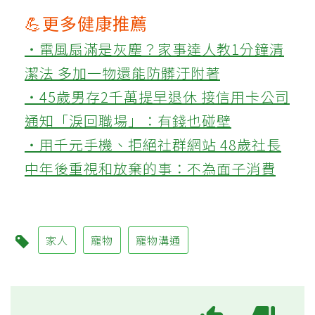
💪更多健康推薦
‧電風扇滿是灰塵？家事達人教1分鐘清
潔法 多加一物還能防髒汙附著
‧45歲男存2千萬提早退休 接信用卡公司
通知「淚回職場」：有錢也碰壁
‧用千元手機、拒絕社群網站 48歲社長
中年後重視和放棄的事：不為面子消費
家人
寵物
寵物溝通