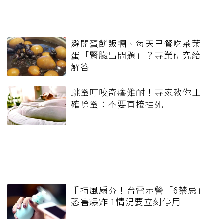
避開蛋餅飯糰、每天早餐吃茶葉
蛋「腎臟出問題」？專業研究給
解答
跳蚤叮咬奇癢難耐！專家教你正
確除蚤：不要直接捏死
手持風扇夯！台電示警「6禁忌」
恐害爆炸 1情況要立刻停用