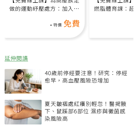
【免費線上課】為高壓族定
【免費線上課】
做的運動紓壓處方：加入行
燃脂體育課：超
動、增肌、互動元素，0基
氧」高壓族在家
免費
礎也能做！
負擔
特價
延伸閱讀
40歲前停經要注意！研究：停經
愈早，高血壓風險恐增加
夏天皺褶處紅癢別輕忽！醫揭腋
下、鼠蹊部6部位 濕疹與黴菌感
染風險高