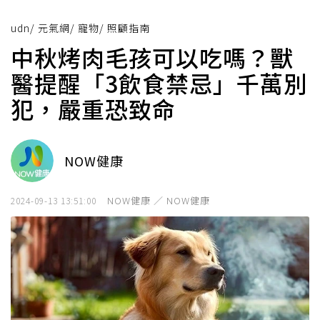
udn
/
元氣網
/
寵物
/
照顧指南
中秋烤肉毛孩可以吃嗎？獸
醫提醒「3飲食禁忌」千萬別
犯，嚴重恐致命
NOW健康
NOW健康 ／ NOW健康
2024-09-13 13:51:00