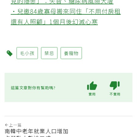
見的隱患」：失智、糖尿病風險大增
‧兒邀84歲寡母搬來同住「不用付房租
還有人照顧」1個月後幻滅心寒
毛小孩
禁忌
養寵物
這篇文章對你有幫助嗎?
實用
不實用
上一篇
南韓中老年就業人口增加