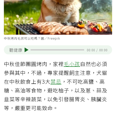
中秋烤肉毛孩可以吃嗎？圖／Freepik
聽健康
00:00
/
00:00
中秋佳節團圓烤肉，家裡
毛小孩
自然也必須
參與其中，不過，專家提醒飼主注意，犬貓
在中秋飲食上有3大
禁忌
，不可吃高鹽、高
糖、高油等食物，避吃柚子，以及蔥、蒜及
韭菜等辛辣蔬菜，以免引發腸胃炎、胰臟炎
等，嚴重更可能致命。