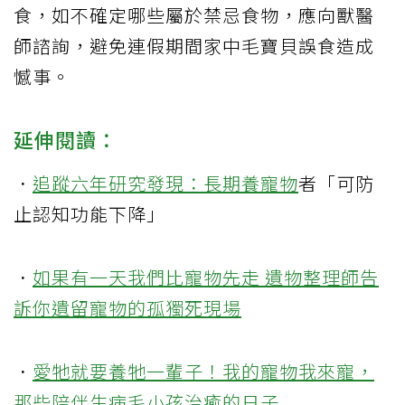
食，如不確定哪些屬於禁忌食物，應向獸醫
師諮詢，避免連假期間家中毛寶貝誤食造成
憾事。
延伸閱讀：
．
追蹤六年研究發現：長期
養寵物
者「可防
止認知功能下降」
．
如果有一天我們比寵物先走 遺物整理師告
訴你遺留寵物的孤獨死現場
．
愛牠就要養牠一輩子！我的寵物我來寵，
那些陪伴生病毛小孩治癒的日子