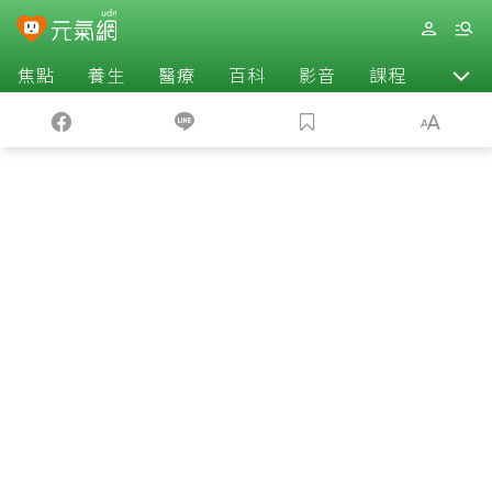
焦點
養生
醫療
百科
影音
課程
退休