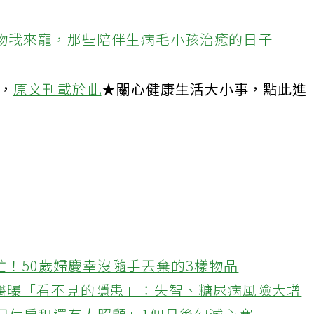
遺物整理師告訴你遺留寵物的孤獨死現場
物我來寵，那些陪伴生病毛小孩治癒的日子
登，
原文刊載於此
★關心健康生活大小事，點此進
忙！50歲婦慶幸沒隨手丟棄的3樣物品
醫曝「看不見的隱患」：失智、糖尿病風險大增