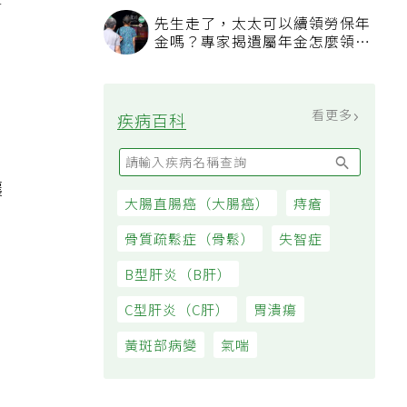
在
過日子
先生走了，太太可以續領勞保年
金嗎？專家揭遺屬年金怎麼領，
看順位還要看資格
看更多
疾病百科
，
讓
大腸直腸癌（大腸癌）
痔瘡
骨質疏鬆症（骨鬆）
失智症
B型肝炎（B肝）
C型肝炎（C肝）
胃潰瘍
黃斑部病變
氣喘