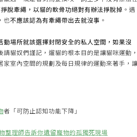
嚇竄逃，或是看到鳥要撲咬，飼主多半沒有辦法
要掙脫牽繩，以貓的軟骨功絕對有辦法掙脫掉
。遇
，也
不應該認為有牽繩帶出去就沒事
。
活動場所就該選擇封閉安全的私人空間，如果沒
後請貓奴們謹記，遛貓的根本目的是讓貓咪運動
居家室內空間的規劃及每日規律的運動來著手，
物
者「可防止認知功能下降」