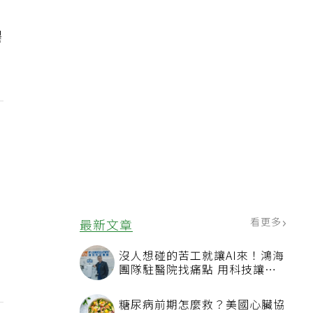
，
陽
看更多
最新文章
沒人想碰的苦工就讓AI來！鴻海
團隊駐醫院找痛點 用科技讓醫
療更有溫度
糖尿病前期怎麼救？美國心臟協