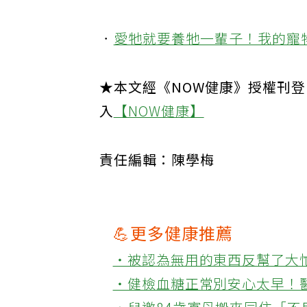
．
如果有一天我們比寵物先走 
．
愛牠就要養牠一輩子！我的寵
★本文經《NOW健康》授權刊
入
【NOW健康】
責任編輯：陳學梅
💪更多健康推薦
‧被認為無用的東西反幫了大
‧健檢血糖正常別安心太早！