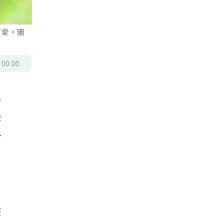
可愛。圖
/
00:00
安
牽
多
在