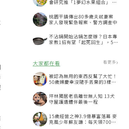
會研究推「1夢幻水果組合」 酪
梨加它改善血管功能
桃園平鎮傳出80多歲夫弒妻案
並
家人發現緊急報案、警方調查中
不沾鍋開始沾鍋怎麼辦？日本專
家教1招有望「起死回生」，5情
況該換新
看更多
大家都在看
因
被認為無用的東西反幫了大忙！
毒
50歲婦慶幸沒隨手丟棄的3樣物
提
品
坪林獨居老翁離世無人知 13犬
守屋護遺體伴最後一程
15歲經營之神3.9億暴富落幕 麥
繫
克風少年蘇友謙：每天領700元