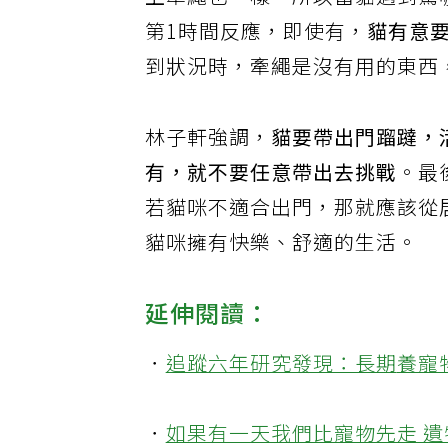
上牽繩也一樣，所以當貓遇到驚
第1時間反應，即使有，
貓有意
到狀況時，牽繩是沒有用的東西
林子軒強調，
貓要帶出門蹓躂，
有，就不要任意帶出去挑戰
。最
若貓咪不適合出門，那就應該從
貓咪擁有快樂、舒適的生活。
延伸閱讀：
．
追蹤六年研究發現：長期
養寵