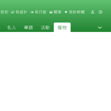
好如初
有設計
有行旅
願景
我的新聞
名人
專題
活動
寵物