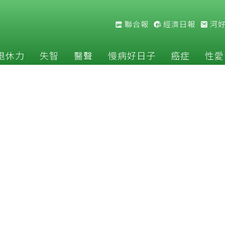
聯合報
經濟日報
河
退休力
失智
醫聲
慢病好日子
癌症
性愛