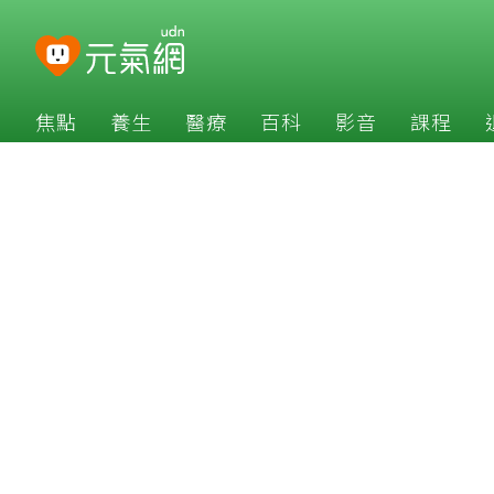
焦點
養生
醫療
百科
影音
課程