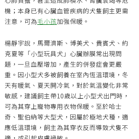
心肺負擔，甚至造成肺積水、腎臟衰竭等危
機；本身已有心臟血管疾病的犬隻飼主更需
注意，可為
毛小孩
加強保暖。
楊靜宇說，馬爾濟斯、博美犬、貴賓犬、約
克夏等「小型玩具犬」心臟辦膜常出現問
題，一旦血壓增加，產生的併發症會更嚴
重。因小型犬多被飼養在室內恆溫環境，冬
天有暖氣、夏天開冷氣，對於氣溫變化非常
敏感，建議飼主帶10歲以上小型犬出門時，
可為其穿上寵物專用衣物保暖。至於哈士
奇、聖伯納等大型犬，因屬於極地犬種，適
應低溫環境，飼主為其穿衣反而導致犬隻不
適，或引起皮膚過敏。