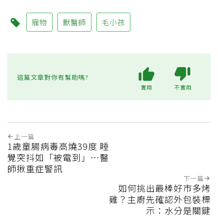
寵物
獸醫師
毛小孩
這篇文章對你有幫助嗎?
實用
不實用
上一篇
1歲童腸病毒高燒39度 睡
覺突抖如「被電到」…醫
師揪重症警訊
下一篇
如何挑出最棒好市多烤
雞？主廚先確認外包裝標
示：水分是關鍵