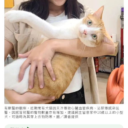
有獸醫師觀察，近期常有犬貓因天冷導致心臟血管疾病、泌尿導感染送
醫，因感冒就醫的寵物數量亦有增加，建議飼主留意家中10歲以上的小型
犬，可適時為其穿上衣物防寒。圖／讀者提供