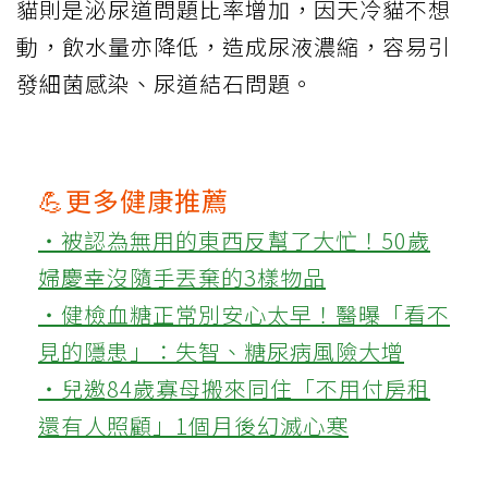
貓則是泌尿道問題比率增加，因天冷貓不想
動，飲水量亦降低，造成尿液濃縮，容易引
發細菌感染、尿道結石問題。
💪更多健康推薦
‧被認為無用的東西反幫了大忙！50歲
婦慶幸沒隨手丟棄的3樣物品
‧健檢血糖正常別安心太早！醫曝「看不
見的隱患」：失智、糖尿病風險大增
‧兒邀84歲寡母搬來同住「不用付房租
還有人照顧」1個月後幻滅心寒