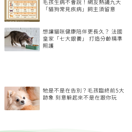
毛孩生病不會說！網友熱議九大
「貓狗常見疾病」飼主須留意
想讓貓咪健康陪伴更長久？ 法國
皇家「七大銀養」 打造分齡精準
照護
牠是不是在告別？毛孩臨終前5大
跡象 刻意躲起來不是在跟你玩