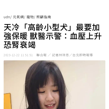
udn
/
元氣網
/
寵物
/
照顧指南
天冷「高齡小型犬」最要加
強保暖 獸醫示警：血壓上升
恐腎衰竭
聯合報 ／ 記者林琮恩／台北即時報導
2023-12-22 11:51:51