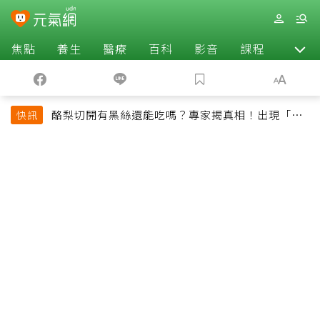
焦點
養生
醫療
百科
影音
課程
退休
酪梨切開有黑絲還能吃嗎？專家揭真相！出現「3情
快訊
況」快丟掉