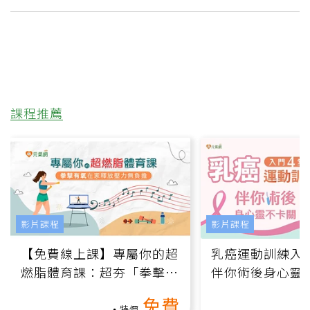
課程推薦
影片課程
影片課程
【免費線上課】專屬你的超
乳癌運動訓練入門
燃脂體育課：超夯「拳擊有
伴你術後身心靈
氧」高壓族在家釋放壓力無
上影音課）
免費
負擔
特價