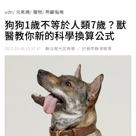
udn
/
元氣網
/
寵物
/
照顧指南
狗狗1歲不等於人類7歲？獸
醫教你新的科學換算公式
聯合報元氣周報 ／ 記者廖靜清報導
2023-03-05 15:57:47