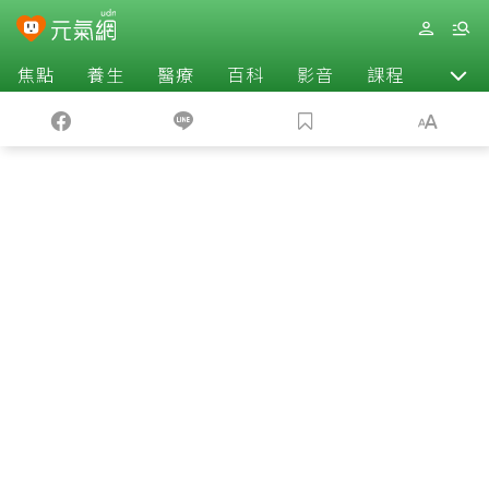
焦點
養生
醫療
百科
影音
課程
退休