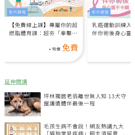
影片課程
影片課程
【免費線上課】專屬你的超
乳癌運動訓練入門
燃脂體育課：超夯「拳擊有
伴你術後身心靈
氧」高壓族在家釋放壓力無
上影音課）
免費
負擔
特價
延伸閱讀
坪林獨居老翁離世無人知 13犬守
屋護遺體伴最後一程
毛孩生病不會說！網友熱議九大
「貓狗常見疾病」飼主須留意