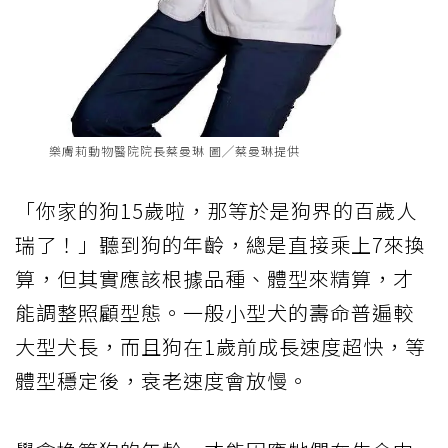
樂膚莉動物醫院院長蔡曼琳 圖╱蔡曼琳提供
「你家的狗15歲啦，那等於是狗界的百歲人
瑞了！」聽到狗的年齡，總是直接乘上7來換
算，但其實應該根據品種、體型來精算，才
能調整照顧型態。一般小型犬的壽命普遍較
大型犬長，而且狗在1歲前成長速度超快，等
體型穩定後，衰老速度會放慢。