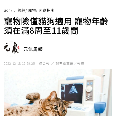
udn
/
元氣網
/
寵物
/
照顧指南
寵物險僅貓狗適用 寵物年齡
須在滿8周至11歲間
元氣周報
聯合報 ／ 記者巫其倫／報導
2022-12-18 11:59:25