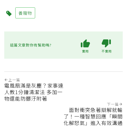
養寵物
這篇文章對你有幫助嗎?
實用
不實用
上一篇
電風扇滿是灰塵？家事達
人教1分鐘清潔法 多加一
物還能防髒汙附著
下一篇
面對衝突急著辯解就輸
了！一種智慧回應「瞬間
化解怒氣」進入有效溝通