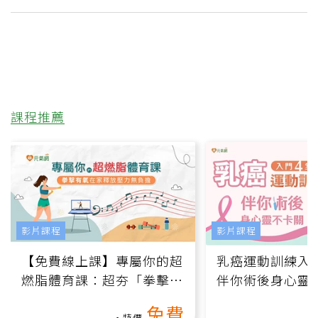
課程推薦
影片課程
影片課程
【免費線上課】專屬你的超
乳癌運動訓練入門
燃脂體育課：超夯「拳擊有
伴你術後身心靈
氧」高壓族在家釋放壓力無
上影音課）
免費
負擔
特價