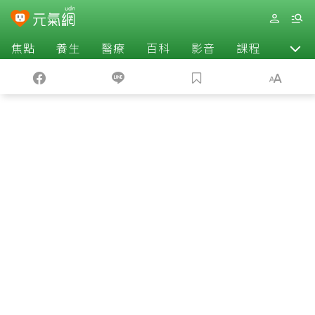
焦點
養生
醫療
百科
影音
課程
退休