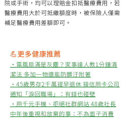
院或手術，均可以理賠金扣抵醫療費用，若
醫療費用大於可抵繳額度時，被保險人僅需
補足醫療費用差額即可。
💪更多健康推薦
‧電風扇滿是灰塵？家事達人教1分鐘清
潔法 多加一物還能防髒汙附著
‧45歲男存2千萬提早退休 接信用卡公司
通知「淚回職場」：有錢也碰壁
‧用千元手機、拒絕社群網站 48歲社長
中年後重視和放棄的事：不為面子消費