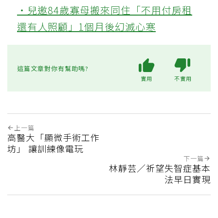
‧兒邀84歲寡母搬來同住「不用付房租
還有人照顧」1個月後幻滅心寒
這篇文章對你有幫助嗎?
實用
不實用
上一篇
高醫大「顯微手術工作
坊」 讓訓練像電玩
下一篇
林靜芸／祈望失智症基本
法早日實現