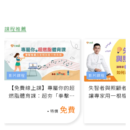
課程推薦
影片課程
影片課程
【免費線上課】專屬你的超
失智者與照顧者
燃脂體育課：超夯「拳擊有
讓專家用一根棍
氧」高壓族在家釋放壓力無
何逆轉退化大腦
免費
負擔
課）
特價