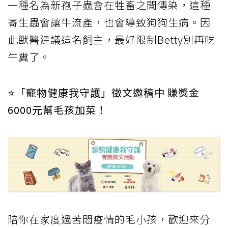
一種名為新孢子蟲會在牲畜之間傳染，這種
寄生蟲會讓牛流產，也會導致狗狗生病。因
此獸醫建議這名飼主，最好限制Betty別再吃
牛糞了。
⭐️「寵物健康我守護」徵文邀稿中 賺獎金
6000元幫毛孩加菜！
陪你在家度過苦悶疫情的毛小孩，歡迎來分