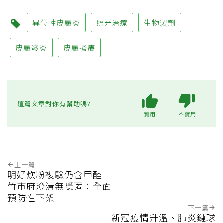
異位性皮膚炎
照光治療
生物製劑
皮膚發炎
皮膚搔癢
這篇文章對你有幫助嗎?
實用
不實用
上一篇
明好炊粉複驗仍含甲醛
竹市府澄清無隱匿：全面
預防性下架
下一篇
新冠疫情升溫、肺炎鏈球