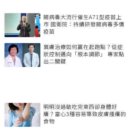
腸病毒大流行催生A71型疫苗上
市 國衛院：持續研發腸病毒多價
疫苗
異膚治療如何贏在起跑點？從症
狀控制邁向「根本調節」 專家點
出二關鍵
明明沒過敏吃完東西卻身體好
癢？當心3種容易導致皮膚搔癢的
食物