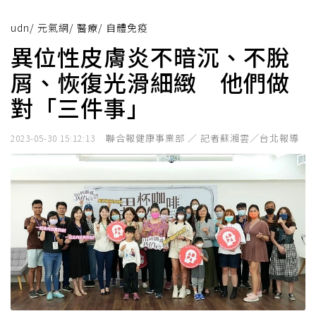
udn
/
元氣網
/
醫療
/
自體免疫
異位性皮膚炎不暗沉、不脫
屑、恢復光滑細緻 他們做
對「三件事」
聯合報健康事業部 ／ 記者蘇湘雲／台北報導
2023-05-30 15:12:13