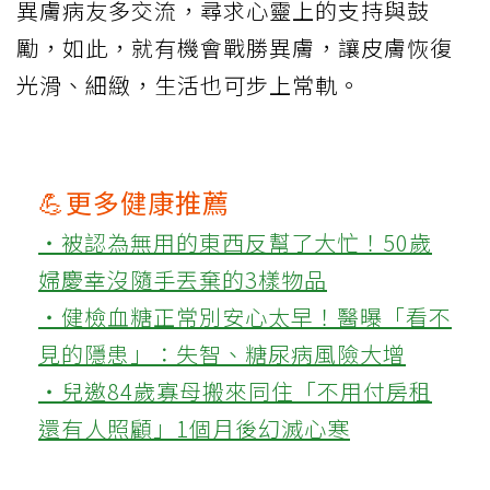
異膚病友多交流，尋求心靈上的支持與鼓
勵，如此，就有機會戰勝異膚，讓皮膚恢復
光滑、細緻，生活也可步上常軌。
💪更多健康推薦
‧被認為無用的東西反幫了大忙！50歲
婦慶幸沒隨手丟棄的3樣物品
‧健檢血糖正常別安心太早！醫曝「看不
見的隱患」：失智、糖尿病風險大增
‧兒邀84歲寡母搬來同住「不用付房租
還有人照顧」1個月後幻滅心寒