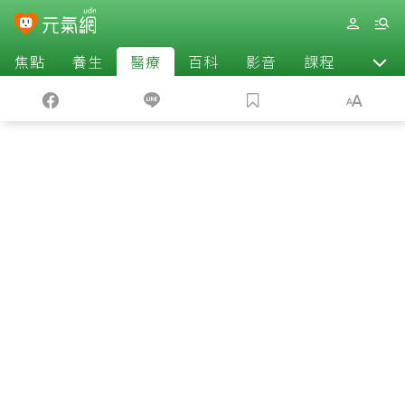
焦點
養生
醫療
百科
影音
課程
退休