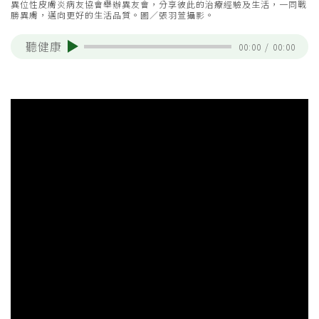
異位性皮膚炎病友協會舉辦異友會，分享彼此的治療經驗及生活，一同戰
勝異膚，邁向更好的生活品質。圖／張羽萱攝影。
聽健康
00:00
/
00:00