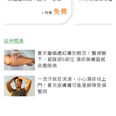
氧」高壓族在家釋放壓力無
上影音課）
免費
負擔
特價
延伸閱讀
夏天皺褶處紅癢別輕忽！醫揭腋
下、鼠蹊部6部位 濕疹與黴菌感
染風險高
一流汗就狂洗澡，小心濕疹找上
門！夏天皮膚癢可能是屏障受損
警訊