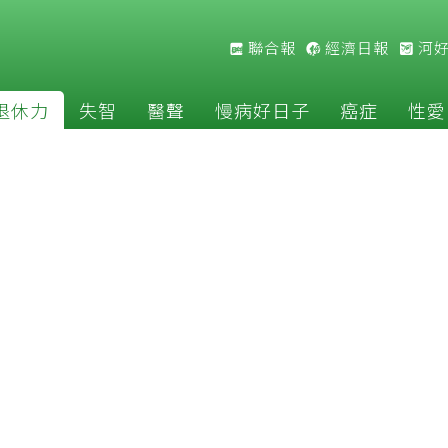
聯合報
經濟日報
河
退休力
失智
醫聲
慢病好日子
癌症
性愛