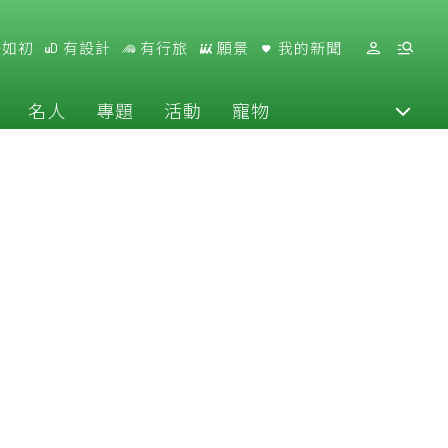
好如初
有設計
有行旅
願景
我的新聞
名人
專題
活動
寵物