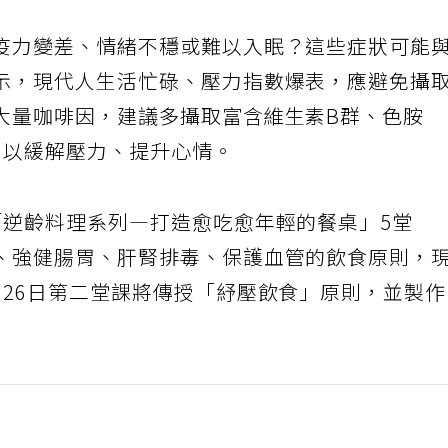
疫力變差、情緒不穩或難以入眠？這些症狀可能
示，現代人生活忙碌、壓力指數爆表，應避免攝
大量咖啡因，建議多攝取富含維生素B群、色胺
，以緩解壓力、提升心情。
「逆齡料理系列—打造愈吃愈年輕的餐桌」5堂
、強健腸胃、肝腎排毒、保護血管的飲食原則，
月26日第二堂課將傳授「紓壓飲食」原則，並製