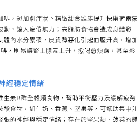
咖啡，恐加劇症狀。精緻甜食雖能提升快樂荷爾
波動，讓人疲倦無力；高脂肪食物會造成身體發
使體內水分累積，皮質醇惡化引起血壓升高，增
咖啡，則易讓腎上腺素上升，愈喝愈煩躁，甚至影
鬆神經穩定情緒
維生素B群全穀類食物，幫助平衡壓力及緩解疲
胺酸食物，如牛奶、香蕉、堅果等，可幫助集中
緊張的神經與穩定情緒；存在於堅果類、菠菜的