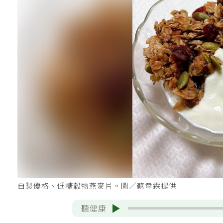
自製優格、低糖穀物燕麥片。圖／蘇韋霖提供
聽健康