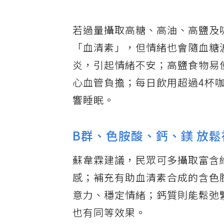
若過量攝取高糖、高油、高鹽及
「血清素」，但情緒也會隨血糖
炎，引起情緒不安；高鹽食物易
心血管負擔；每日飲用超過4杯
響睡眠。
B群、色胺酸、鈣、鎂 放
蘇韋霖建議，民眾可多攝取富含
感；補充有助血清素合成的含色
意力、穩定情緒；鈣質則能鬆弛
也有同等效果。