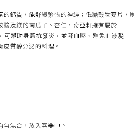
富的鈣質，能舒緩緊張的神經；低糖穀物麥片，
胺酸及鎂的南瓜子、杏仁，奇亞籽擁有屬於
麻油酸，可幫助身體抗發炎，並降血壓、避免血液凝
衡皮質醇分泌的料理。
，均勻混合，放入容器中。