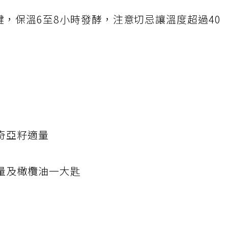
鍵，保溫6至8小時發酵，注意切忌讓溫度超過40
奇亞籽適量
量及橄欖油一大匙