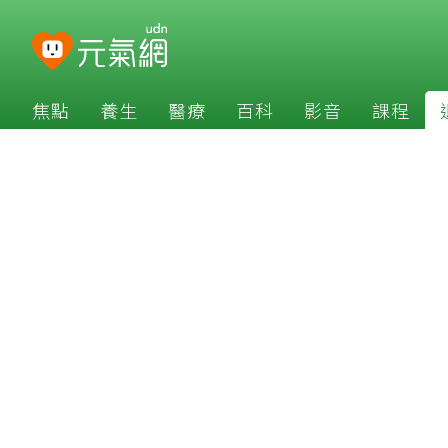
焦點
養生
醫療
百科
影音
課程